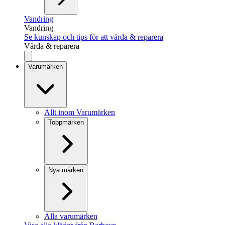
Vandring
Vandring
Se kunskap och tips för att vårda & reparera
Vårda & reparera
Varumärken
Allt inom Varumärken
Toppmärken
Nya märken
Alla varumärken