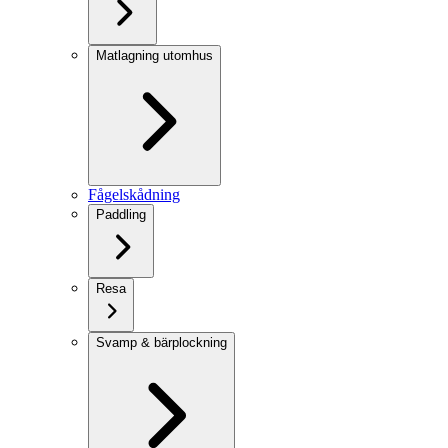
Matlagning utomhus
Fågelskådning
Paddling
Resa
Svamp & bärplockning