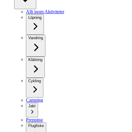
Allt inom Aktiviteter
Löpning
Vandring
Klättring
Cykling
Camping
Jakt
Prepping
Flugfiske