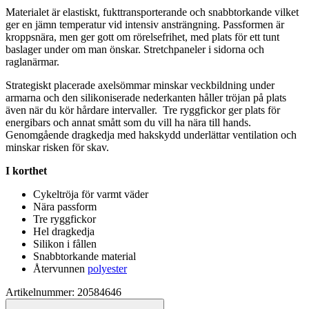
Materialet är elastiskt, fukttransporterande och snabbtorkande vilket
ger en jämn tem
pe
ratur vid intensiv ansträngning.
Pa
ssformen är
kro
pp
snära, men ger gott om rörelsefrihet, med plats för ett tunt
baslager under om man önskar.
Stretch
pa
neler i sidorna och
raglanärmar.
Strategiskt placerade axelsömmar minskar veckbildning under
armarna och den silikoniserade nederkanten håller tröjan på plats
även när du kör hårdare intervaller. Tre ryggfickor ger plats för
energibars och annat smått som du vill ha nära till hands.
Genomgående dragkedja med hakskydd underlättar ventilation och
minskar risken för skav.
I korthet
Cykeltröja för varmt väder
Nära
pa
ssform
Tre ryggfickor
Hel dragkedja
Silikon i fållen
Snabbtorkande material
Återvunnen
polyester
Artikelnummer: 20584646