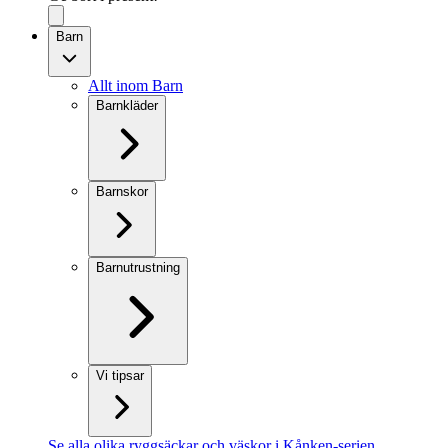
Barn
Allt inom Barn
Barnkläder
Barnskor
Barnutrustning
Vi tipsar
Se alla olika ryggsäckar och väskor i Kånken-serien