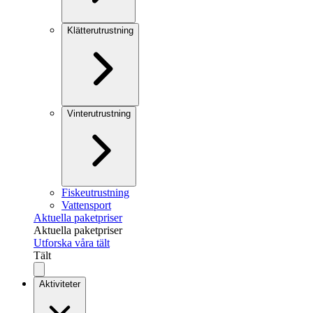
Klätterutrustning
Vinterutrustning
Fiskeutrustning
Vattensport
Aktuella paketpriser
Aktuella paketpriser
Utforska våra tält
Tält
Aktiviteter