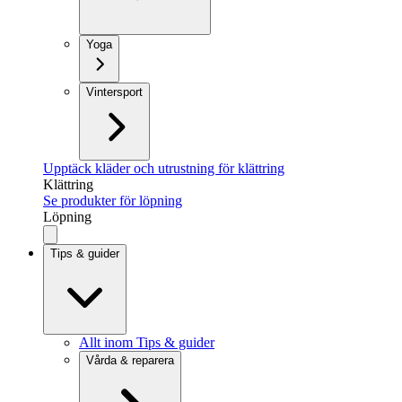
Yoga
Vintersport
Upptäck kläder och utrustning för klättring
Klättring
Se produkter för löpning
Löpning
Tips & guider
Allt inom Tips & guider
Vårda & reparera