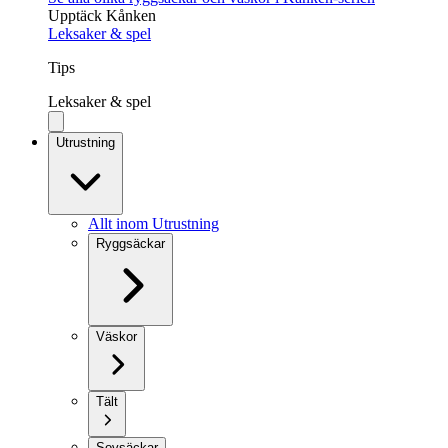
Upptäck Kånken
Leksaker & spel
Tips
Leksaker & spel
Utrustning
Allt inom Utrustning
Ryggsäckar
Väskor
Tält
Sovsäckar