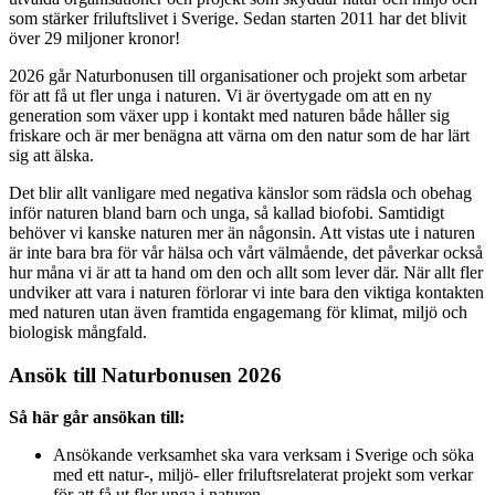
som stärker friluftslivet i Sverige. Sedan starten 2011 har det blivit
över 29 miljoner kronor!
2026 går Naturbonusen till organisationer och projekt som arbetar
för att få ut fler unga i naturen. Vi är övertygade om att en ny
generation som växer upp i kontakt med naturen både håller sig
friskare och är mer benägna att värna om den natur som de har lärt
sig att älska.
Det blir allt vanligare med negativa känslor som rädsla och obehag
inför naturen bland barn och unga, så kallad biofobi. Samtidigt
behöver vi kanske naturen mer än någonsin. Att vistas ute i naturen
är inte bara bra för vår hälsa och vårt välmående, det påverkar också
hur måna vi är att ta hand om den och allt som lever där. När allt fler
undviker att vara i naturen förlorar vi inte bara den viktiga kontakten
med naturen utan även framtida engagemang för klimat, miljö och
biologisk mångfald.
Ansök till Naturbonusen 2026
Så här går ansökan till:
Ansökande verksamhet ska vara verksam i Sverige och söka
med ett natur-, miljö- eller friluftsrelaterat projekt som verkar
för att få ut fler unga i naturen.