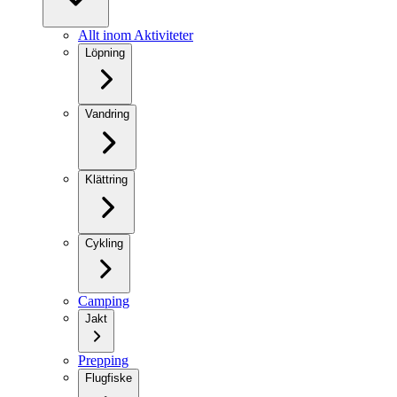
Allt inom Aktiviteter
Löpning
Vandring
Klättring
Cykling
Camping
Jakt
Prepping
Flugfiske