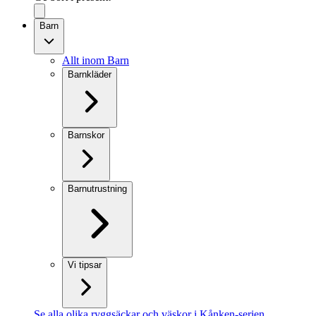
Barn
Allt inom Barn
Barnkläder
Barnskor
Barnutrustning
Vi tipsar
Se alla olika ryggsäckar och väskor i Kånken-serien