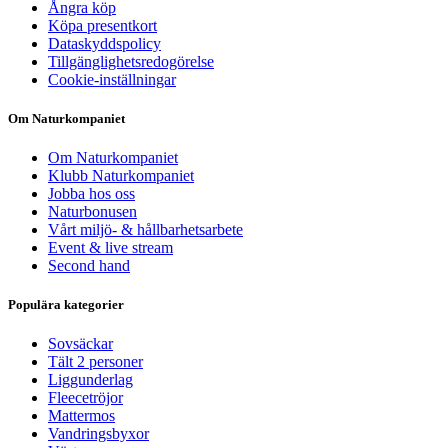
Ångra köp
Köpa presentkort
Dataskyddspolicy
Tillgänglighetsredogörelse
Cookie-inställningar
Om Naturkompaniet
Om Naturkompaniet
Klubb Naturkompaniet
Jobba hos oss
Naturbonusen
Vårt miljö- & hållbarhetsarbete
Event & live stream
Second hand
Populära kategorier
Sovsäckar
Tält 2 personer
Liggunderlag
Fleecetröjor
Mattermos
Vandringsbyxor