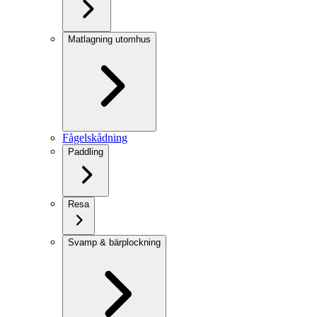
Matlagning utomhus
Fågelskådning
Paddling
Resa
Svamp & bärplockning