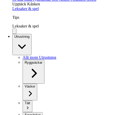
Upptäck Kånken
Leksaker & spel
Tips
Leksaker & spel
Utrustning
Allt inom Utrustning
Ryggsäckar
Väskor
Tält
Sovsäckar