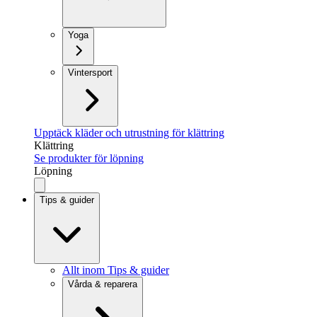
Yoga
Vintersport
Upptäck kläder och utrustning för klättring
Klättring
Se produkter för löpning
Löpning
Tips & guider
Allt inom Tips & guider
Vårda & reparera