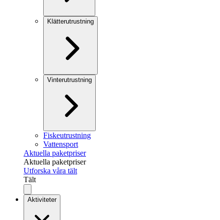
Klätterutrustning
Vinterutrustning
Fiskeutrustning
Vattensport
Aktuella paketpriser
Aktuella paketpriser
Utforska våra tält
Tält
Aktiviteter