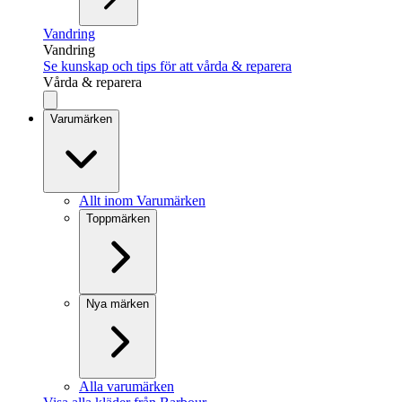
Vandring
Vandring
Se kunskap och tips för att vårda & reparera
Vårda & reparera
Varumärken
Allt inom Varumärken
Toppmärken
Nya märken
Alla varumärken