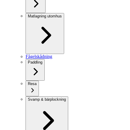
Matlagning utomhus
Fågelskådning
Paddling
Resa
Svamp & bärplockning