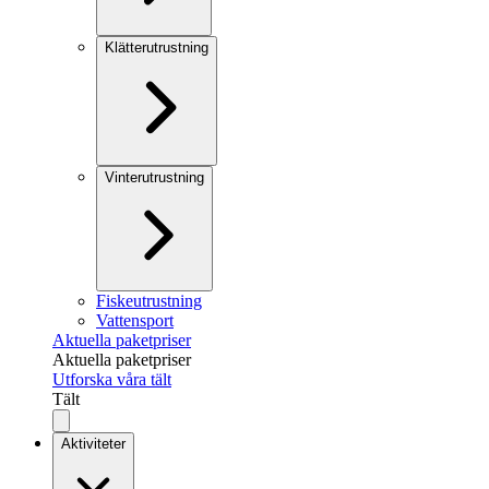
Klätterutrustning
Vinterutrustning
Fiskeutrustning
Vattensport
Aktuella paketpriser
Aktuella paketpriser
Utforska våra tält
Tält
Aktiviteter