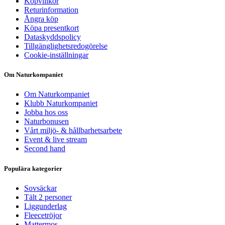
Köpvillkor
Returinformation
Ångra köp
Köpa presentkort
Dataskyddspolicy
Tillgänglighetsredogörelse
Cookie-inställningar
Om Naturkompaniet
Om Naturkompaniet
Klubb Naturkompaniet
Jobba hos oss
Naturbonusen
Vårt miljö- & hållbarhetsarbete
Event & live stream
Second hand
Populära kategorier
Sovsäckar
Tält 2 personer
Liggunderlag
Fleecetröjor
Mattermos