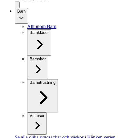
Barn
Allt inom Barn
Barnkläder
Barnskor
Barnutrustning
Vi tipsar
Se alla olika ryggsäckar och väskor i Kånken-serien