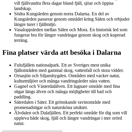
vill fjällvandra flera dagar bland fjäll, sjöar och öppna
landskap.
Södra Kungsleden genom norra Dalarna. En del av
Kungsleden passerar genom området kring Sälen och erbjuder
längre turer i fjällmiljö.
Vasaloppsleden mellan Sälen och Mora. En historisk led som
fungerar bra för längre vandringar genom skog och kuperad
terräng.
Fina platser värda att besöka i Dalarna
Fulufjällets nationalpark. Ett av Sveriges mest unika
fjällområden med gammal skog, vattenfall och stora vidder.
Orsasjön och Siljansbygden. Områden med vacker natur,
kulturmiljöer och många vandringsleder nära vatten.
Gagnef och Västerdalälven. Ett lugnare område med fina
stigar längs älven och många möjligheter till bad och
paddling.
Säterdalen i Säter. Ett grönskande ravinområde med
promenadstigar och natursköna utsikter.
Älvdalen och Dalafjällen. Ett perfekt område för dig som vill
uppleva både skog, fjäll och längre vandringar i mer orörd
natur.