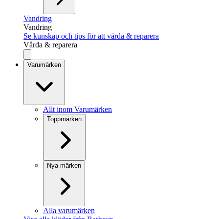
Vandring
Vandring
Se kunskap och tips för att vårda & reparera
Vårda & reparera
Varumärken
Allt inom Varumärken
Toppmärken
Nya märken
Alla varumärken