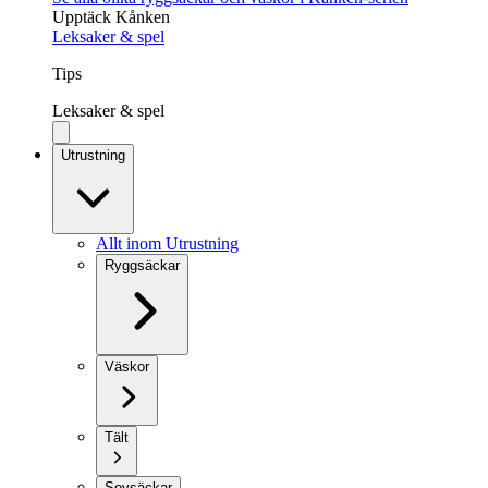
Upptäck Kånken
Leksaker & spel
Tips
Leksaker & spel
Utrustning
Allt inom Utrustning
Ryggsäckar
Väskor
Tält
Sovsäckar