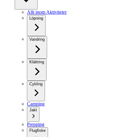
Allt inom Aktiviteter
Löpning
Vandring
Klättring
Cykling
Camping
Jakt
Prepping
Flugfiske