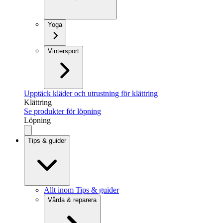
Yoga
Vintersport
Upptäck kläder och utrustning för klättring
Klättring
Se produkter för löpning
Löpning
Tips & guider
Allt inom Tips & guider
Vårda & reparera