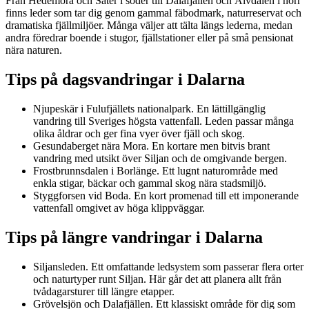
Från Hedemora och Säter i söder till Dalafjällen och Älvdalen i norr
finns leder som tar dig genom gammal fäbodmark, naturreservat och
dramatiska fjällmiljöer. Många väljer att tälta längs lederna, medan
andra föredrar boende i stugor, fjällstationer eller på små pensionat
nära naturen.
Tips på dagsvandringar i Dalarna
Njupeskär i Fulufjällets nationalpark. En lättillgänglig
vandring till Sveriges högsta vattenfall. Leden passar många
olika åldrar och ger fina vyer över fjäll och skog.
Gesundaberget nära Mora. En kortare men bitvis brant
vandring med utsikt över Siljan och de omgivande bergen.
Frostbrunnsdalen i Borlänge. Ett lugnt naturområde med
enkla stigar, bäckar och gammal skog nära stadsmiljö.
Styggforsen vid Boda. En kort promenad till ett imponerande
vattenfall omgivet av höga klippväggar.
Tips på längre vandringar i Dalarna
Siljansleden. Ett omfattande ledsystem som passerar flera orter
och naturtyper runt Siljan. Här går det att planera allt från
tvådagarsturer till längre etapper.
Grövelsjön och Dalafjällen. Ett klassiskt område för dig som