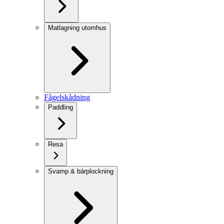
Matlagning utomhus
Fågelskådning
Paddling
Resa
Svamp & bärplockning