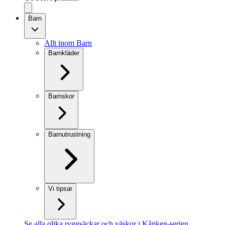
Barn
Allt inom Barn
Barnkläder
Barnskor
Barnutrustning
Vi tipsar
Se alla olika ryggsäckar och väskor i Kånken-serien