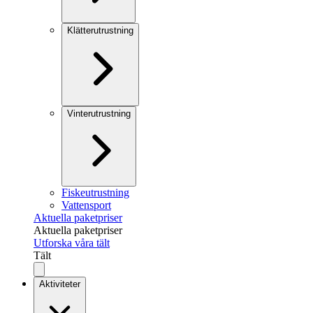
Klätterutrustning
Vinterutrustning
Fiskeutrustning
Vattensport
Aktuella paketpriser
Aktuella paketpriser
Utforska våra tält
Tält
Aktiviteter