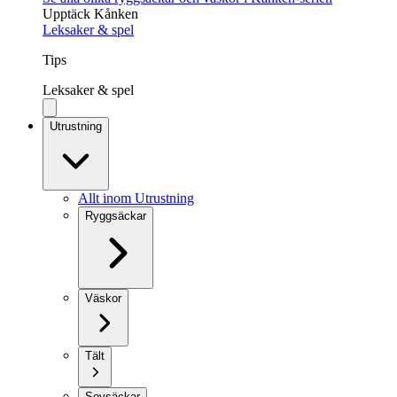
Upptäck Kånken
Leksaker & spel
Tips
Leksaker & spel
Utrustning
Allt inom Utrustning
Ryggsäckar
Väskor
Tält
Sovsäckar