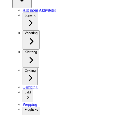
Allt inom Aktiviteter
Löpning
Vandring
Klättring
Cykling
Camping
Jakt
Prepping
Flugfiske