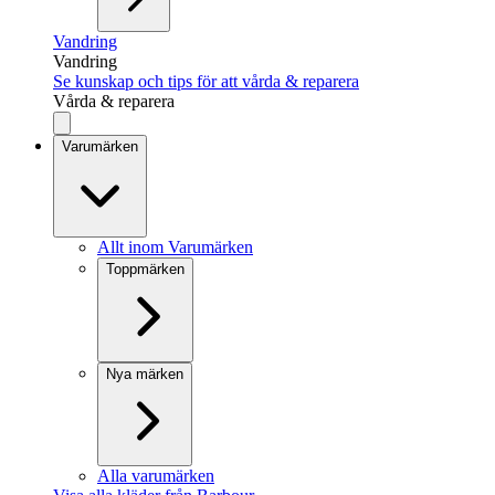
Vandring
Vandring
Se kunskap och tips för att vårda & reparera
Vårda & reparera
Varumärken
Allt inom Varumärken
Toppmärken
Nya märken
Alla varumärken