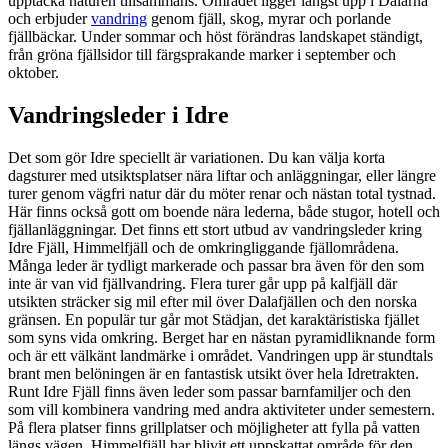
upptäcka naturen tillsammans. Området ligger längst upp i Dalarna
och erbjuder
vandring
genom fjäll, skog, myrar och porlande
fjällbäckar. Under sommar och höst förändras landskapet ständigt,
från gröna fjällsidor till färgsprakande marker i september och
oktober.
Vandringsleder i Idre
Det som gör Idre speciellt är variationen. Du kan välja korta
dagsturer med utsiktsplatser nära liftar och anläggningar, eller längre
turer genom vägfri natur där du möter renar och nästan total tystnad.
Här finns också gott om boende nära lederna, både stugor, hotell och
fjällanläggningar. Det finns ett stort utbud av vandringsleder kring
Idre Fjäll, Himmelfjäll och de omkringliggande fjällområdena.
Många leder är tydligt markerade och passar bra även för den som
inte är van vid fjällvandring. Flera turer går upp på kalfjäll där
utsikten sträcker sig mil efter mil över Dalafjällen och den norska
gränsen. En populär tur går mot Städjan, det karaktäristiska fjället
som syns vida omkring. Berget har en nästan pyramidliknande form
och är ett välkänt landmärke i området. Vandringen upp är stundtals
brant men belöningen är en fantastisk utsikt över hela Idretrakten.
Runt Idre Fjäll finns även leder som passar barnfamiljer och den
som vill kombinera vandring med andra aktiviteter under semestern.
På flera platser finns grillplatser och möjligheter att fylla på vatten
längs vägen. Himmelfjäll har blivit ett uppskattat område för den