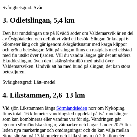
Svårighetsgrad: Svår
3. Odletslingan, 5,4 km
Den här rundslingan ute på Kvädö söder om Valdemarsvik är en del
av Östgötaleden och definitivt värd ett besök. Slingan är knappt 6
kilometer lång och går igenom skärgårdsnatur med karga klippor
och gröna beteshagar. Mitt på slingan finns en rastplats med eldstad
med fin utsikt över fjärden. Vill du vandra längre går det att addera
Ekuddeslingan, även den i skärgårdsmiljö med utsikt över
Valdemarsviken. Undvik att ha med hund på slingan, det kan störa
betesdjuren.
Svårighetsgrad: Lätt–medel
4. Likstammen, 2,6–13 km
Vid sjön Likstammen längs
Sörmlandsleden
norr om Nyköping
finns totalt 16 kilometer vandringsled uppdelat på två rundslingor
som kan kombineras eller vandras var för sig. Vandringen går
igenom sörmländska skogar, våtmarker och hagar. Under 2025 fick
leden nya markeringar och omdragningar och du kan välja mellan
Stora slingan på 13 kilometer och Lilla slingan på 2,6 kilometer.