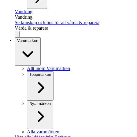
Vandring
Vandring
Se kunskap och tips för att vårda & reparera
Vårda & reparera
Varumärken
Allt inom Varumärken
Toppmärken
Nya märken
Alla varumärken