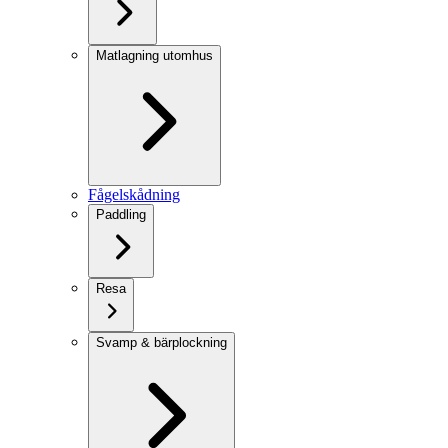
Matlagning utomhus
Fågelskådning
Paddling
Resa
Svamp & bärplockning