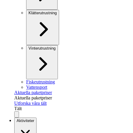
Klätterutrustning
Vinterutrustning
Fiskeutrustning
Vattensport
Aktuella paketpriser
Aktuella paketpriser
Utforska våra tält
Tält
Aktiviteter