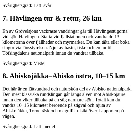
Svårighetsgrad: Lätt–svår
7. Hävlingen tur & retur, 26 km
En av Grövelsjöns vackraste vandringar går till Hävlingestugorna
vid sjön Hävlingen. Starta vid fjällstationen och vandra de 13
kilometerna över fjällhedar och myrmarker. Du kan tälta eller boka
stugor via länsstyrelsen. Njut av bastu, fiske och en tur till
Töfsingdalens nationalpark innan du vandrar tillbaka.
Svårighetsgrad: Medel
8. Abiskojåkka–Abisko östra, 10–15 km
Det här är en lättvandrad och naturskön del av Abisko nationalpark.
Den mest klassiska rundslingan går längs älven mot Abiskojaure
innan den viker tillbaka på en stig närmare sjön. Totalt kan du
vandra 10–15 kilometer beroende på stigval och njuta av
Abiskojåkka, Torneträsk och magnifik utsikt över Lapporten på
vägen.
Svårighetsgrad: Lätt–medel