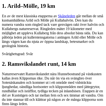
1. Arild–Mölle, 19 km
En av de mest klassiska etapperna av
Skåneleden
går mellan de små
kustsamhällena Arild och Mölle på Kullahalvön. Den kan du
numera vandra som ringled tack vare genvägen rakt över halvön och
Kullabergs naturreservat. Ringleden mäter 19 kilometer med
möjlighet att uppleva Kullaberg från dess absolut bästa sida. Du kan
påbörja leden på kullerstensgatorna i antingen Arild eller Mölle och
längs vägen kan du njuta av öppna landskap, betesmarker och
geologisk historia.
Svårighetsgrad: Svår
2. Ramsvikslandet runt, 14 km
Naturreservatet Ramsvikslandet nära Hunnebostrand på västkusten
kallas även Klippornas rike. Du når ön via en svängbro över
Sotenäskanalen och kommer ut i ett område med vidsträckta
ljunghedar, oändliga horisonter och klippområden med jättegrytor,
rundhällar och isräfflor, tydliga tecken på inlandsisen. Etappen är en
del av Kuststigen och tar mellan fem och sex timmar att vandra. Om
du inte stannar till och klättrar på någon av de många klipporna som
finns längs leden.