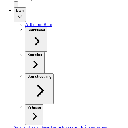
Barn
Allt inom Barn
Barnkläder
Barnskor
Barnutrustning
Vi tipsar
Se alla olika ryggsäckar och väskor i Kånken-serien