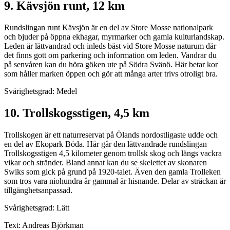
9. Kävsjön runt, 12 km
Rundslingan runt Kävsjön är en del av Store Mosse nationalpark
och bjuder på öppna ekhagar, myrmarker och gamla kulturlandskap.
Leden är lättvandrad och inleds bäst vid Store Mosse naturum där
det finns gott om parkering och information om leden. Vandrar du
på senvåren kan du höra göken ute på Södra Svänö. Här betar kor
som håller marken öppen och gör att många arter trivs otroligt bra.
Svårighetsgrad: Medel
10. Trollskogsstigen, 4,5 km
Trollskogen är ett naturreservat på Ölands nordostligaste udde och
en del av Ekopark Böda. Här går den lättvandrade rundslingan
Trollskogsstigen 4,5 kilometer genom trollsk skog och längs vackra
vikar och stränder. Bland annat kan du se skelettet av skonaren
Swiks som gick på grund på 1920-talet. Även den gamla Trolleken
som tros vara niohundra år gammal är hisnande. Delar av sträckan är
tillgänghetsanpassad.
Svårighetsgrad: Lätt
Text: Andreas Björkman