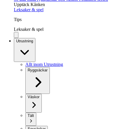
Upptäck Kånken
Leksaker & spel
Tips
Leksaker & spel
Utrustning
Allt inom Utrustning
Ryggsäckar
Väskor
Tält
Sovsäckar