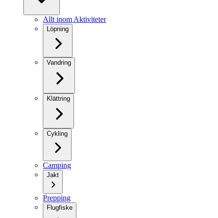
Allt inom Aktiviteter
Löpning
Vandring
Klättring
Cykling
Camping
Jakt
Prepping
Flugfiske