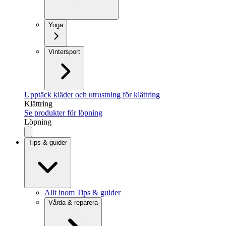
Yoga
Vintersport
Upptäck kläder och utrustning för klättring
Klättring
Se produkter för löpning
Löpning
Tips & guider
Allt inom Tips & guider
Vårda & reparera