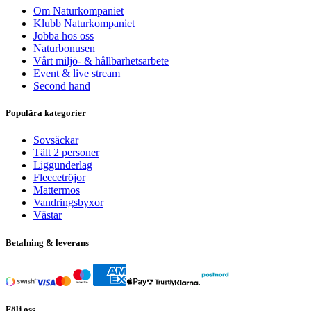
Om Naturkompaniet
Klubb Naturkompaniet
Jobba hos oss
Naturbonusen
Vårt miljö- & hållbarhetsarbete
Event & live stream
Second hand
Populära kategorier
Sovsäckar
Tält 2 personer
Liggunderlag
Fleecetröjor
Mattermos
Vandringsbyxor
Västar
Betalning & leverans
Följ oss