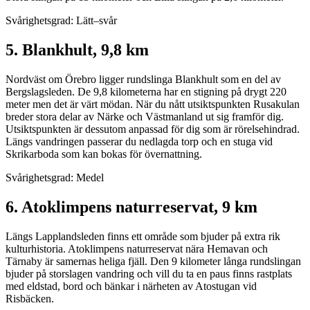
Svårighetsgrad: Lätt–svår
5. Blankhult, 9,8 km
Nordväst om Örebro ligger rundslinga Blankhult som en del av
Bergslagsleden. De 9,8 kilometerna har en stigning på drygt 220
meter men det är värt mödan. När du nått utsiktspunkten Rusakulan
breder stora delar av Närke och Västmanland ut sig framför dig.
Utsiktspunkten är dessutom anpassad för dig som är rörelsehindrad.
Längs vandringen passerar du nedlagda torp och en stuga vid
Skrikarboda som kan bokas för övernattning.
Svårighetsgrad: Medel
6. Atoklimpens naturreservat, 9 km
Längs Lapplandsleden finns ett område som bjuder på extra rik
kulturhistoria. Atoklimpens naturreservat nära Hemavan och
Tärnaby är samernas heliga fjäll. Den 9 kilometer långa rundslingan
bjuder på storslagen vandring och vill du ta en paus finns rastplats
med eldstad, bord och bänkar i närheten av Atostugan vid
Risbäcken.