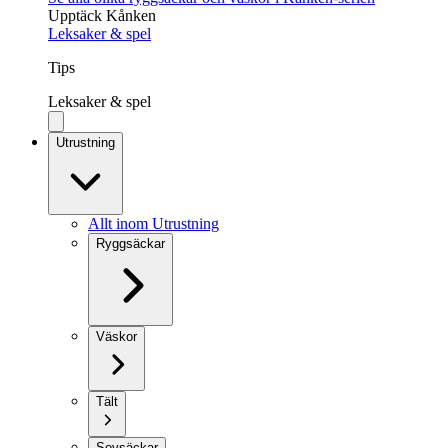
Upptäck Kånken
Leksaker & spel
Tips
Leksaker & spel
Utrustning
Allt inom Utrustning
Ryggsäckar
Väskor
Tält
Sovsäckar