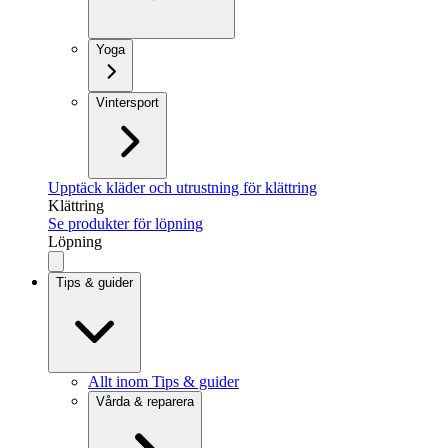
Yoga
Vintersport
Upptäck kläder och utrustning för klättring
Klättring
Se produkter för löpning
Löpning
Tips & guider
Allt inom Tips & guider
Vårda & reparera