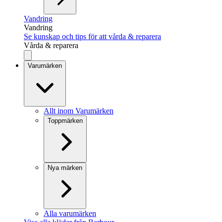
Vandring
Vandring
Se kunskap och tips för att vårda & reparera
Vårda & reparera
Varumärken
Allt inom Varumärken
Toppmärken
Nya märken
Alla varumärken