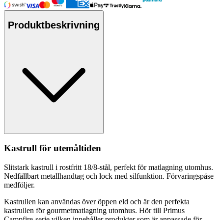
Produktbeskrivning
Kastr
ull
för utemåltiden
Slitstark kastr
ull
i rostfritt 18/8-stål,
pe
rfekt för matlagning utomhus.
Nedfällbart metallhandtag och lock med silfunktion. Förvaringspåse
medföljer.
Kastr
ull
en kan användas över ö
pp
en eld och är den
pe
rfekta
kastr
ull
en för gourmetmatlagning utomhus. Hör till Primus
Campfire-serie vilken innehåller produkter som är an
pa
ssade för