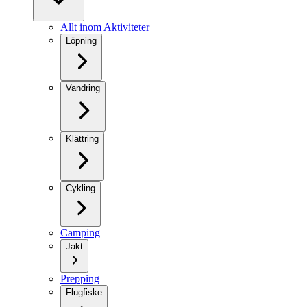
Allt inom Aktiviteter
Löpning
Vandring
Klättring
Cykling
Camping
Jakt
Prepping
Flugfiske