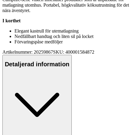
matlagning utomhus. Portabel, högkvalitativ köksutrustning för det
nära äventyret.
I korthet
Elegant kastr
ull
för utematlagning
Nedfällbart handtag och liten sil på locket
Förvaringspåse medföljer
Artikelnummer: 20259867
SKU: 400001584872
Detaljerad information