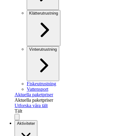
Klätterutrustning
Vinterutrustning
Fiskeutrustning
Vattensport
Aktuella paketpriser
Aktuella paketpriser
Utforska våra tält
Tält
Aktiviteter