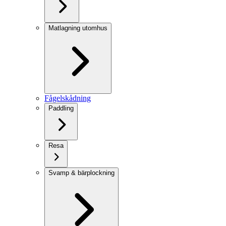
Matlagning utomhus
Fågelskådning
Paddling
Resa
Svamp & bärplockning