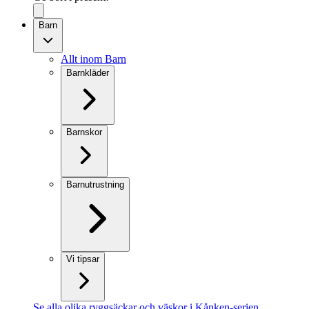
Barn
Allt inom Barn
Barnkläder
Barnskor
Barnutrustning
Vi tipsar
Se alla olika ryggsäckar och väskor i Kånken-serien