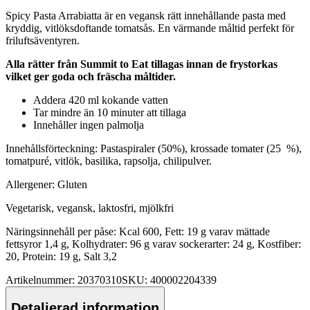
Spicy
Pa
sta Arrabiatta är en vegansk rätt innehållande
pa
sta med
kryddig, vitlöksdoftande tomatsås. En värmande måltid
pe
rfekt för
friluftsäventyren.
Alla rätter från Summit to Eat tillagas innan de frystorkas
vilket ger goda och fräscha måltider.
Addera 420 ml kokande vatten
Tar mindre än 10 minuter att tillaga
Innehåller ingen
pa
lmolja
Innehållsförteckning:
Pa
staspiraler (50%), krossade tomater (25 %),
tomat
pu
ré, vitlök, basilika, ra
ps
olja, chili
pu
lver.
Allergener: Gluten
Vegetarisk, vegansk, laktosfri, mjölkfri
Näringsinnehåll
pe
r påse: Kcal 600, Fett: 19 g varav mättade
fettsyror 1,4 g, Kolhydrater: 96 g varav sockerarter: 24 g, Kostfiber:
20, Protein: 19 g, Salt 3,2
Artikelnummer: 20370310
SKU: 400002204339
Detaljerad information