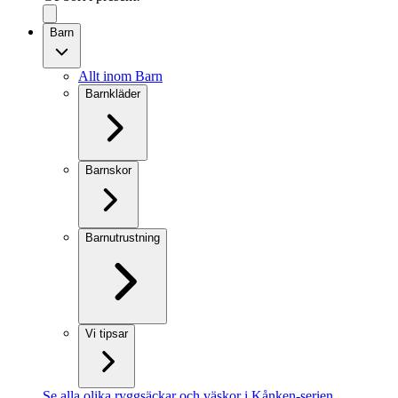
Barn
Allt inom Barn
Barnkläder
Barnskor
Barnutrustning
Vi tipsar
Se alla olika ryggsäckar och väskor i Kånken-serien