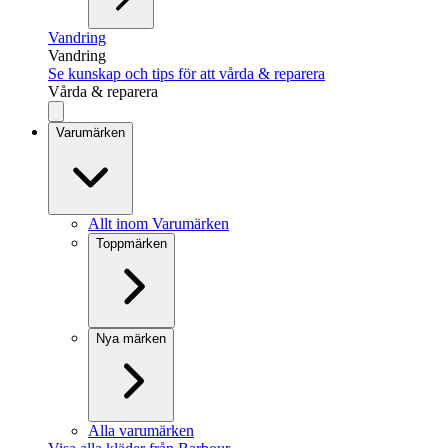
Vandring
Vandring
Se kunskap och tips för att vårda & reparera
Vårda & reparera
Varumärken
Allt inom Varumärken
Toppmärken
Nya märken
Alla varumärken