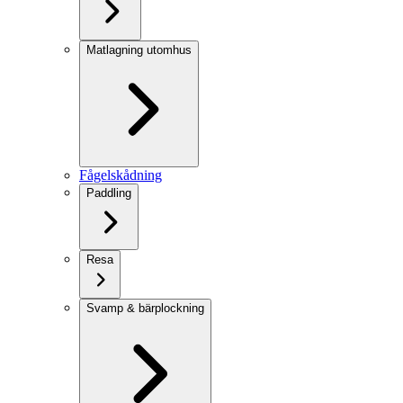
Matlagning utomhus
Fågelskådning
Paddling
Resa
Svamp & bärplockning