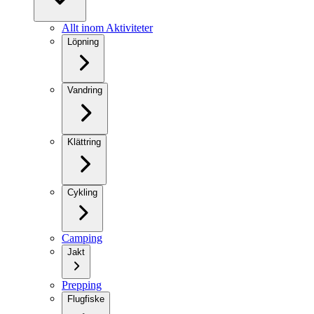
Allt inom Aktiviteter
Löpning
Vandring
Klättring
Cykling
Camping
Jakt
Prepping
Flugfiske