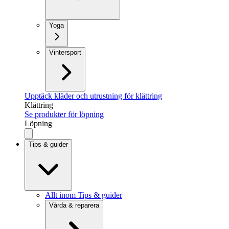
Yoga
Vintersport
Upptäck kläder och utrustning för klättring
Klättring
Se produkter för löpning
Löpning
Tips & guider
Allt inom Tips & guider
Vårda & reparera