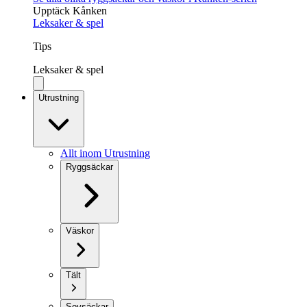
Upptäck Kånken
Leksaker & spel
Tips
Leksaker & spel
Utrustning
Allt inom Utrustning
Ryggsäckar
Väskor
Tält
Sovsäckar