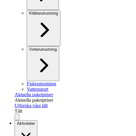
Klätterutrustning
Vinterutrustning
Fiskeutrustning
Vattensport
Aktuella paketpriser
Aktuella paketpriser
Utforska våra tält
Tält
Aktiviteter