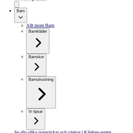
Barn
Allt inom Barn
Barnkläder
Barnskor
Barnutrustning
Vi tipsar
Se alla olika ryggsäckar och väskor i Kånken-serien