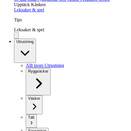
Upptäck Kånken
Leksaker & spel
Tips
Leksaker & spel
Utrustning
Allt inom Utrustning
Ryggsäckar
Väskor
Tält
Sovsäckar