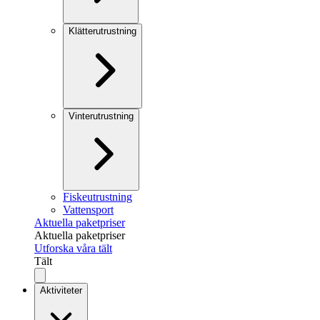
Klätterutrustning
Vinterutrustning
Fiskeutrustning
Vattensport
Aktuella paketpriser
Aktuella paketpriser
Utforska våra tält
Tält
Aktiviteter