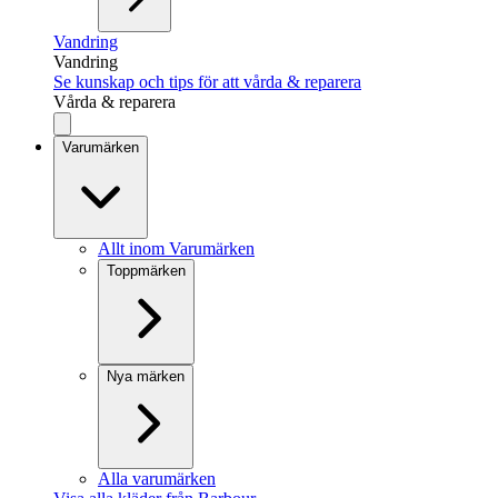
Vandring
Vandring
Se kunskap och tips för att vårda & reparera
Vårda & reparera
Varumärken
Allt inom Varumärken
Toppmärken
Nya märken
Alla varumärken