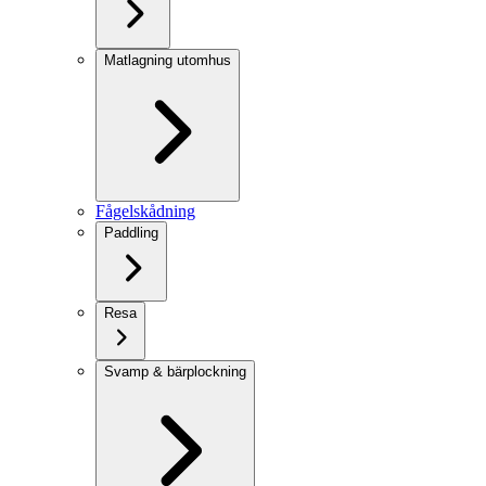
Matlagning utomhus
Fågelskådning
Paddling
Resa
Svamp & bärplockning