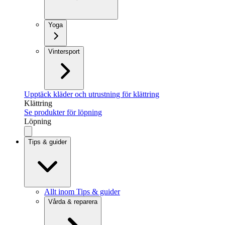
Yoga
Vintersport
Upptäck kläder och utrustning för klättring
Klättring
Se produkter för löpning
Löpning
Tips & guider
Allt inom Tips & guider
Vårda & reparera