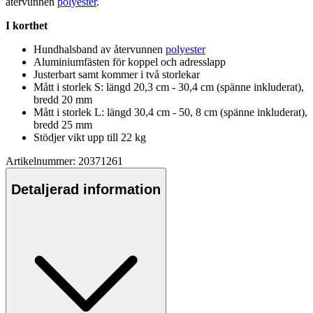
återvunnen
polyester
.
I korthet
Hundhalsband av återvunnen
polyester
Aluminiumfästen för ko
pp
el och adressla
pp
Justerbart samt kommer i två storlekar
Mått i storlek S: längd 20,3 cm - 30,4 cm (spänne inkluderat),
bredd 20 mm
Mått i storlek L: längd 30,4 cm - 50, 8 cm (spänne inkluderat),
bredd 25 mm
Stödjer vikt u
pp
till 22 kg
Artikelnummer: 20371261
Detaljerad information