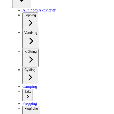
Allt inom Aktiviteter
Löpning
Vandring
Klättring
Cykling
Camping
Jakt
Prepping
Flugfiske