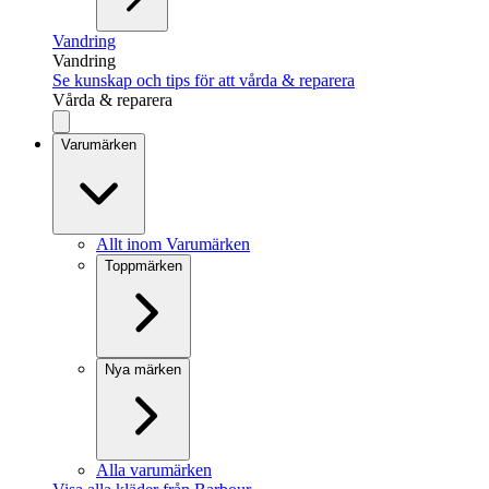
Vandring
Vandring
Se kunskap och tips för att vårda & reparera
Vårda & reparera
Varumärken
Allt inom Varumärken
Toppmärken
Nya märken
Alla varumärken