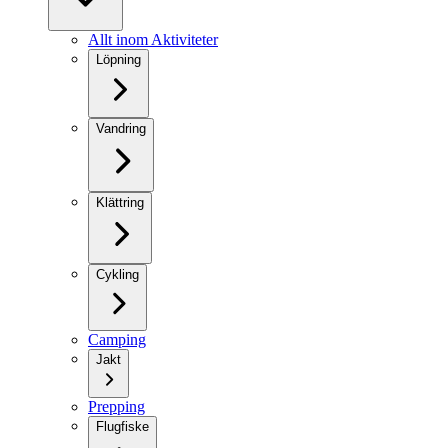
Allt inom Aktiviteter
Löpning
Vandring
Klättring
Cykling
Camping
Jakt
Prepping
Flugfiske