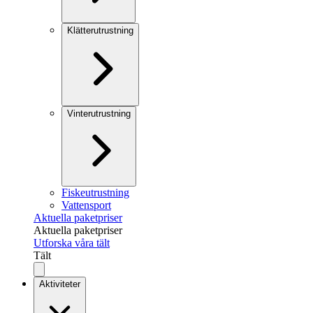
Klätterutrustning
Vinterutrustning
Fiskeutrustning
Vattensport
Aktuella paketpriser
Aktuella paketpriser
Utforska våra tält
Tält
Aktiviteter