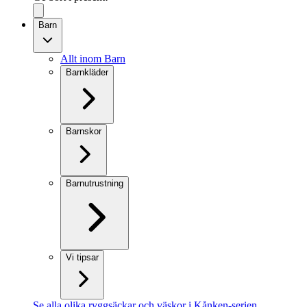
Barn
Allt inom Barn
Barnkläder
Barnskor
Barnutrustning
Vi tipsar
Se alla olika ryggsäckar och väskor i Kånken-serien