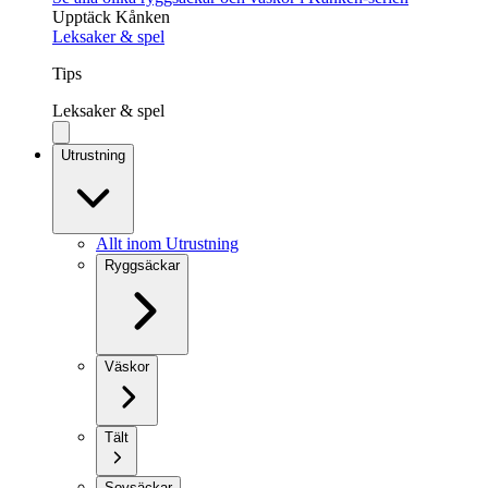
Upptäck Kånken
Leksaker & spel
Tips
Leksaker & spel
Utrustning
Allt inom Utrustning
Ryggsäckar
Väskor
Tält
Sovsäckar