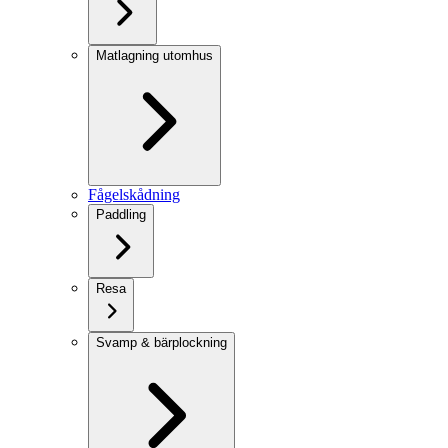
Matlagning utomhus
Fågelskådning
Paddling
Resa
Svamp & bärplockning