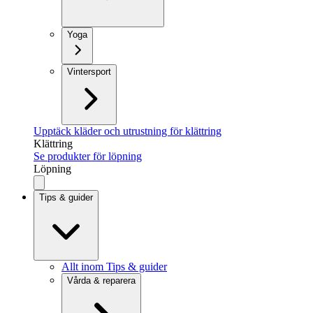
Yoga
Vintersport
Upptäck kläder och utrustning för klättring
Klättring
Se produkter för löpning
Löpning
Tips & guider
Allt inom Tips & guider
Vårda & reparera