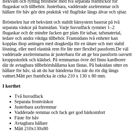
Bekväm och rymlig bröstsele med två se
pa
rata framfickor för
flugaskar och tillbehör. Justerbara, vadderade axelremmar och
hållare för håv gör den praktisk vid flugfiske längs älvar och sjöar.
Bröstselen har ett bekvämt och stabilt bärsystem baserat på två
se
pa
rata väskor på framsidan. Varje huvudfack rymmer 1–2
flugaskar och de mindre facken ger plats för tafsar, tafsmaterial,
ledare och andra viktiga tillbehör. Framsidans två enheter kan
ko
pp
las ihop antingen med dragkedja för en tätare och mer stabil
lösning, eller med elastisk rem för lite mer flexibel
pa
ssform.De väl
vadderade axelremmarna är justerbara för att ge bra
pa
ssform oavsett
kro
pp
sstorlek och klädsel. På remmarnas övre del finns kardborre
där de avtagbara tillbehörshållarna kan fästas. På baksidan sitter en
hållare för håv, så att du har händerna fria när du rör dig längs
vattnet.Mått
pe
r framficka är cirka 210 x 130 x 80 mm.
I korthet
Två huvudfack
Se
pa
rata frontväskor
Justerbara axelremmar
Vadderade remmar och fack ger god bärkomfort
Fäste för håv
Avtagbara hållare
Mått 210x130x80