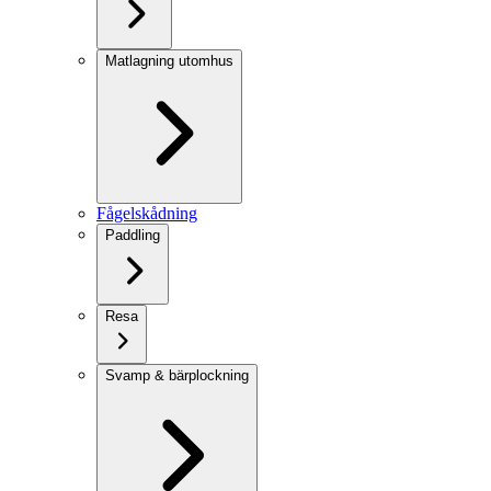
Matlagning utomhus
Fågelskådning
Paddling
Resa
Svamp & bärplockning