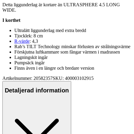
Detta liggunderlag är kortare än ULTRASPHERE 4.5 LONG
WIDE.
I korthet
Ultralätt liggunderlag med extra bredd
Tjocklek: 8 cm
R-värde
: 4,3
Rab’s TILT Technology minskar förlusten av strålningsvärme
Förskjutna luftkammare som fångar värmen i madrassen
Lagningskit ingår
Pu
m
ps
äck ingår
Finns även i en längre och bredare version
Artikelnummer: 20582357
SKU: 400003102915
Detaljerad information