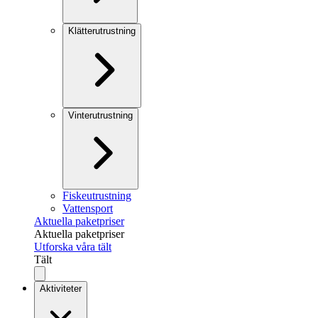
Klätterutrustning
Vinterutrustning
Fiskeutrustning
Vattensport
Aktuella paketpriser
Aktuella paketpriser
Utforska våra tält
Tält
Aktiviteter