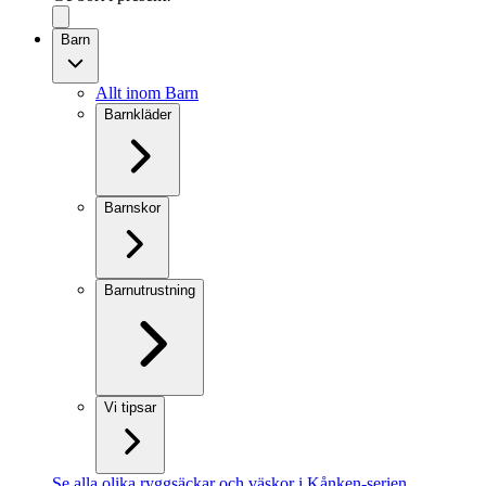
Barn
Allt inom Barn
Barnkläder
Barnskor
Barnutrustning
Vi tipsar
Se alla olika ryggsäckar och väskor i Kånken-serien