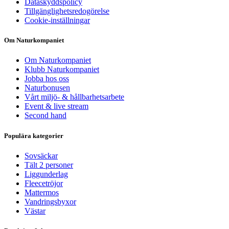
Dataskyddspolicy
Tillgänglighetsredogörelse
Cookie-inställningar
Om Naturkompaniet
Om Naturkompaniet
Klubb Naturkompaniet
Jobba hos oss
Naturbonusen
Vårt miljö- & hållbarhetsarbete
Event & live stream
Second hand
Populära kategorier
Sovsäckar
Tält 2 personer
Liggunderlag
Fleecetröjor
Mattermos
Vandringsbyxor
Västar