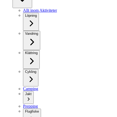
Allt inom Aktiviteter
Löpning
Vandring
Klättring
Cykling
Camping
Jakt
Prepping
Flugfiske