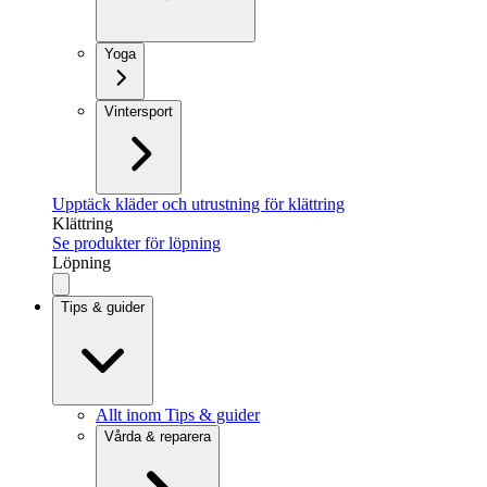
Yoga
Vintersport
Upptäck kläder och utrustning för klättring
Klättring
Se produkter för löpning
Löpning
Tips & guider
Allt inom Tips & guider
Vårda & reparera