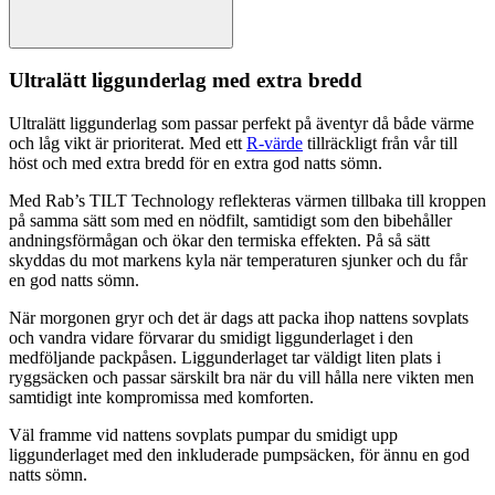
Ultralätt liggunderlag med extra bredd
Ultralätt liggunderlag som
pa
ssar
pe
rfekt på äventyr då både värme
och låg vikt är prioriterat. Med ett
R-värde
tillräckligt från vår till
höst och med extra bredd för en extra god natts sömn.
Med Rab’s TILT Technology reflekteras värmen tillbaka till kro
pp
en
på samma sätt som med en nödfilt, samtidigt som den bibehåller
andningsförmågan och ökar den termiska effekten. På så sätt
skyddas du mot markens kyla när tem
pe
raturen sjunker och du får
en god natts sömn.
När morgonen gryr och det är dags att
pa
cka ihop nattens sovplats
och vandra vidare förvarar du smidigt liggunderlaget i den
medföljande
pa
ckpåsen. Liggunderlaget tar väldigt liten plats i
ryggsäcken och
pa
ssar särskilt bra när du vill hålla nere vikten men
samtidigt inte kompromissa med komforten.
Väl framme vid nattens sovplats
pu
m
pa
r du smidigt u
pp
liggunderlaget med den inkluderade
pu
m
ps
äcken, för ännu en god
natts sömn.