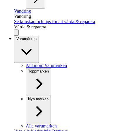
Vandring
Vandring
Se kunskap och tips för att vårda & reparera
Vårda & reparera
Varumärken
Allt inom Varumärken
Toppmärken
Nya märken
Alla varumärken