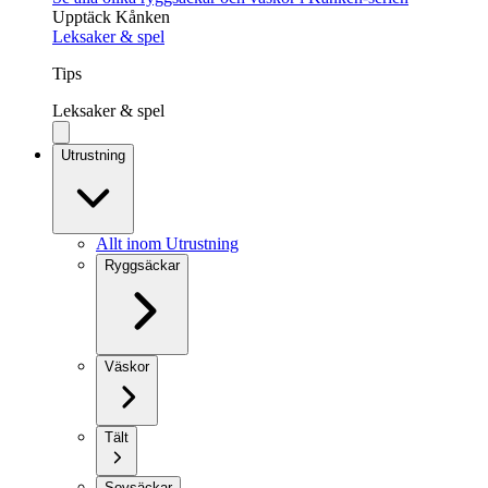
Upptäck Kånken
Leksaker & spel
Tips
Leksaker & spel
Utrustning
Allt inom Utrustning
Ryggsäckar
Väskor
Tält
Sovsäckar