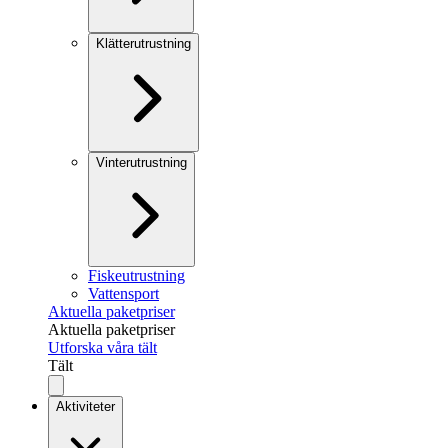
Klätterutrustning
Vinterutrustning
Fiskeutrustning
Vattensport
Aktuella paketpriser
Aktuella paketpriser
Utforska våra tält
Tält
Aktiviteter