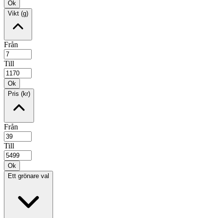
Ok
Vikt (g)
Från
Till
Ok
Pris (kr)
Från
Till
Ok
Ett grönare val