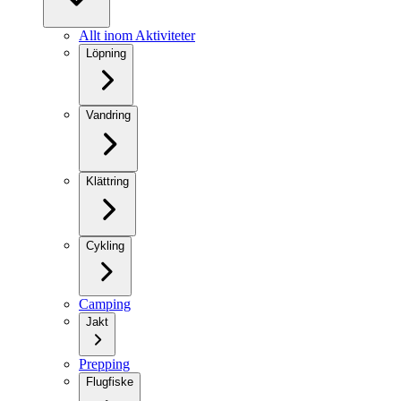
Allt inom Aktiviteter
Löpning
Vandring
Klättring
Cykling
Camping
Jakt
Prepping
Flugfiske