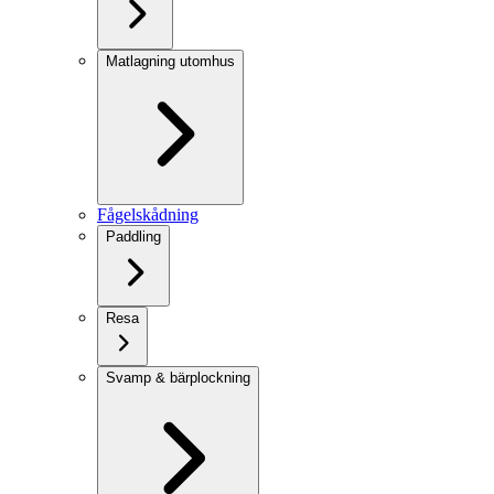
Matlagning utomhus
Fågelskådning
Paddling
Resa
Svamp & bärplockning