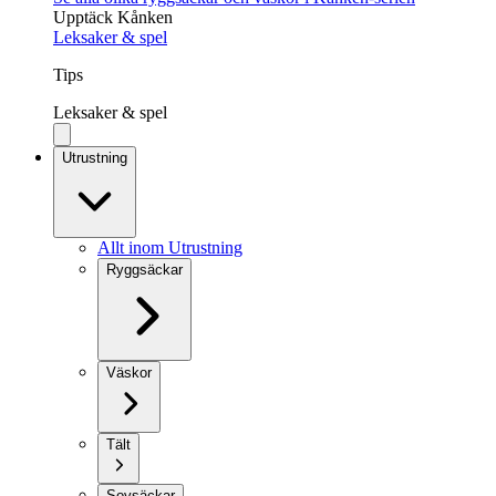
Upptäck Kånken
Leksaker & spel
Tips
Leksaker & spel
Utrustning
Allt inom Utrustning
Ryggsäckar
Väskor
Tält
Sovsäckar