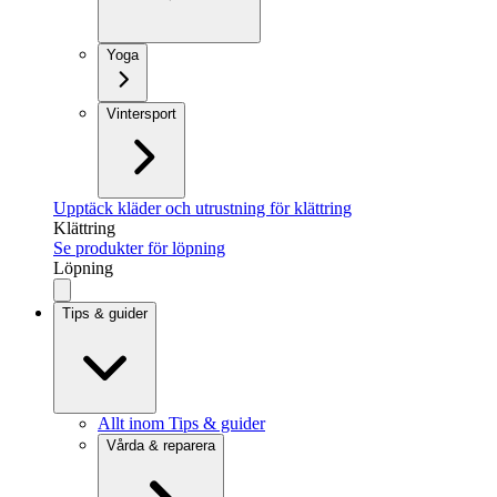
Yoga
Vintersport
Upptäck kläder och utrustning för klättring
Klättring
Se produkter för löpning
Löpning
Tips & guider
Allt inom Tips & guider
Vårda & reparera