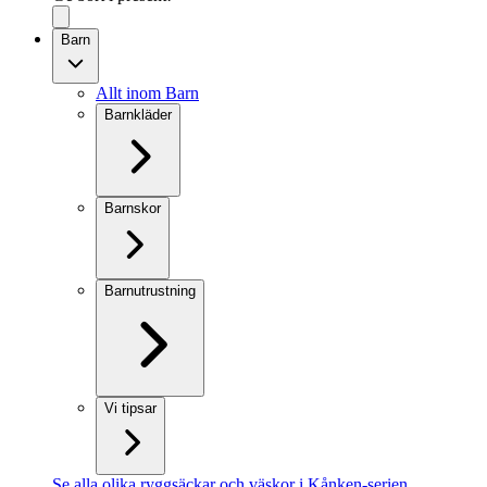
Barn
Allt inom Barn
Barnkläder
Barnskor
Barnutrustning
Vi tipsar
Se alla olika ryggsäckar och väskor i Kånken-serien