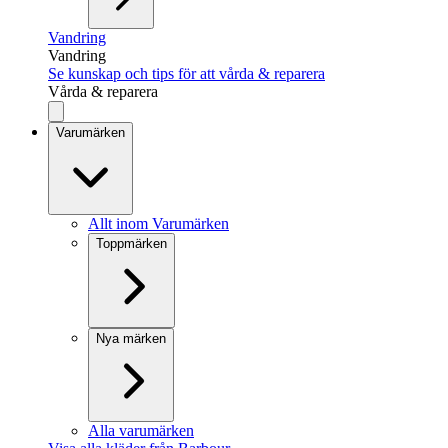
Vandring
Vandring
Se kunskap och tips för att vårda & reparera
Vårda & reparera
Varumärken
Allt inom Varumärken
Toppmärken
Nya märken
Alla varumärken