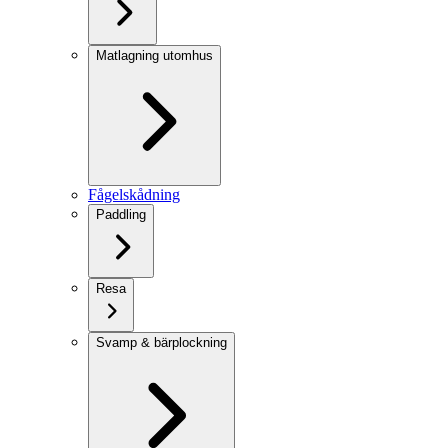
Matlagning utomhus
Fågelskådning
Paddling
Resa
Svamp & bärplockning