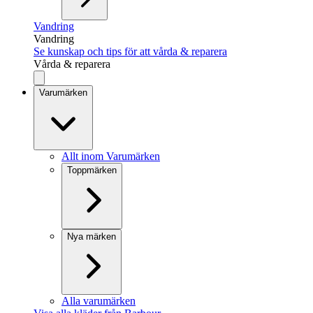
Vandring
Vandring
Se kunskap och tips för att vårda & reparera
Vårda & reparera
Varumärken
Allt inom Varumärken
Toppmärken
Nya märken
Alla varumärken