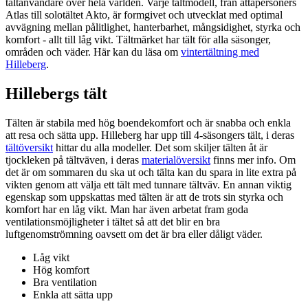
tältanvändare över hela världen. Varje tältmodell, från åttapersoners
Atlas till solotältet Akto, är formgivet och utvecklat med optimal
avvägning mellan pålitlighet, hanterbarhet, mångsidighet, styrka och
komfort - allt till låg vikt. Tältmärket har tält för alla säsonger,
områden och väder. Här kan du läsa om
vintertältning med
Hilleberg
.
Hillebergs tält
Tälten är stabila med hög boendekomfort och är snabba och enkla
att resa och sätta upp. Hilleberg har upp till 4-säsongers tält, i deras
tältöversikt
hittar du alla modeller. Det som skiljer tälten åt är
tjockleken på tältväven, i deras
materialöversikt
finns mer info. Om
det är om sommaren du ska ut och tälta kan du spara in lite extra på
vikten genom att välja ett tält med tunnare tältväv. En annan viktig
egenskap som uppskattas med tälten är att de trots sin styrka och
komfort har en låg vikt. Man har även arbetat fram goda
ventilationsmöjligheter i tältet så att det blir en bra
luftgenomströmning oavsett om det är bra eller dåligt väder.
Låg vikt
Hög komfort
Bra ventilation
Enkla att sätta upp