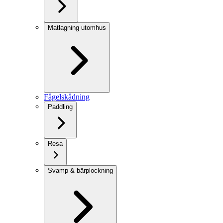
Matlagning utomhus
Fågelskådning
Paddling
Resa
Svamp & bärplockning