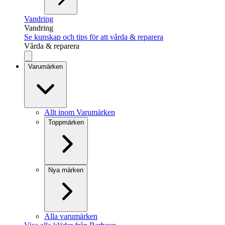
Vandring
Vandring
Se kunskap och tips för att vårda & reparera
Vårda & reparera
Varumärken
Allt inom Varumärken
Toppmärken
Nya märken
Alla varumärken