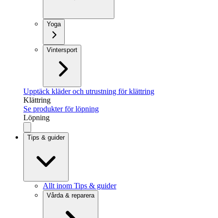
Yoga
Vintersport
Upptäck kläder och utrustning för klättring
Klättring
Se produkter för löpning
Löpning
Tips & guider
Allt inom Tips & guider
Vårda & reparera