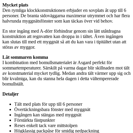
Mycket plats
Den rymliga klockkonstruktionen erbjuder en sovplats åt u
pp
till 6
pe
rsoner. De branta sidoväggarna maximerar utrymmet och har flera
halvrunda myggnätsfönster som kan täckas över vid behov.
En stor ingång med A-dörr förhindrar genom sin lätt utåtdragna
konstruktion att regnvatten kan dro
pp
a in i tältet. Även ingången
kan slutas till med ett myggnät så att du kan vara i tipitältet utan att
störas av myggor.
Låt sommaren komma
I kombination med bom
ull
smaterialet är Asgard
pe
rfekt för
sommartem
pe
raturer. Särskilt på varma dagar blir skillnaden mot tält
av konstmaterial mycket tydlig. Medan andra tält värmer u
pp
sig och
blir kvalmiga, kan du stanna hela dagen i detta vältem
pe
rerade
bom
ull
stält.
Detaljer
Tält med plats för u
pp
till 6
pe
rsoner
Övertäckningsbara fönster med myggnät
Ingången kan stängas med myggnät
Förstärkta fäst
pu
nkter
Reses enkelt tack vare mittstol
pe
n
Högklassig
pa
ckpåse för smidig ned
pa
ckning