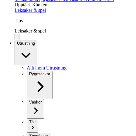
Upptäck Kånken
Leksaker & spel
Tips
Leksaker & spel
Utrustning
Allt inom Utrustning
Ryggsäckar
Väskor
Tält
Sovsäckar