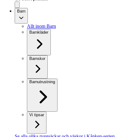
Barn
Allt inom Barn
Barnkläder
Barnskor
Barnutrustning
Vi tipsar
Se alla olika ryggsäckar och väskor i Kånken-serien