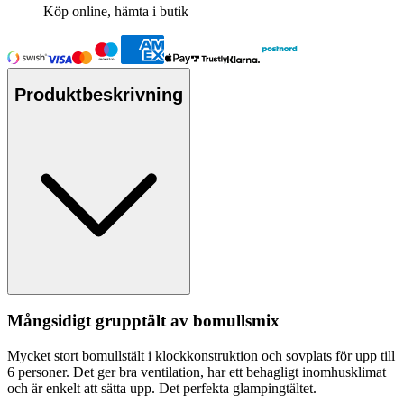
Köp online, hämta i butik
Produktbeskrivning
Mångsidigt gru
pp
tält av bom
ull
smix
Mycket stort bom
ull
stält i klockkonstruktion och sovplats för u
pp
till
6
pe
rsoner. Det ger bra ventilation, har ett behagligt inomhusklimat
och är enkelt att sätta u
pp
. Det
pe
rfekta glampingtältet.