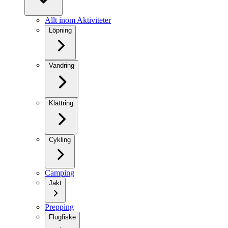
Allt inom Aktiviteter
Löpning
Vandring
Klättring
Cykling
Camping
Jakt
Prepping
Flugfiske