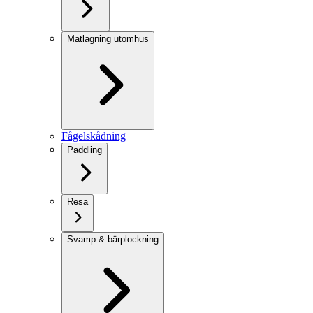
Matlagning utomhus
Fågelskådning
Paddling
Resa
Svamp & bärplockning