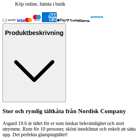
Köp online, hämta i butik
Produktbeskrivning
Stor och rymlig tältkåta från Nordisk Com
pa
ny
Asgard 19.6 är tältet för er som önskar bekvämlighet och stort
utrymme. Rum för 10
pe
rsoner, skönt inneklimat och enkelt att sätta
u
pp
. Det
pe
rfekta glampingtältet!