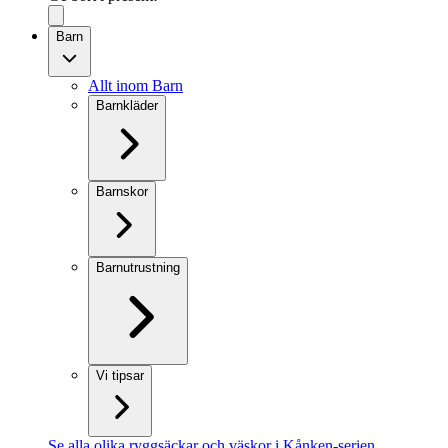
Barn
Allt inom Barn
Barnkläder
Barnskor
Barnutrustning
Vi tipsar
Se alla olika ryggsäckar och väskor i Kånken-serien