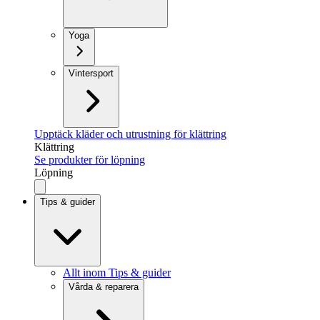
Yoga
Vintersport
Upptäck kläder och utrustning för klättring
Klättring
Se produkter för löpning
Löpning
Tips & guider
Allt inom Tips & guider
Vårda & reparera