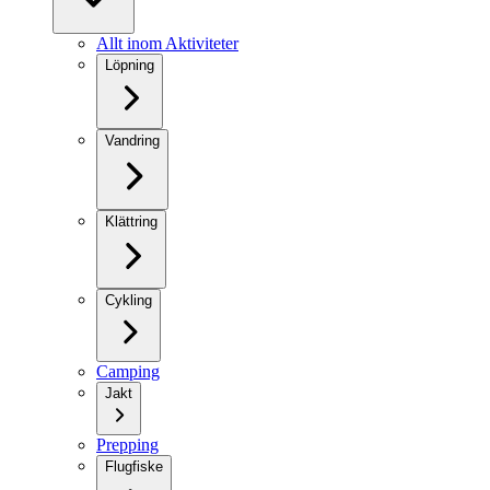
Allt inom Aktiviteter
Löpning
Vandring
Klättring
Cykling
Camping
Jakt
Prepping
Flugfiske