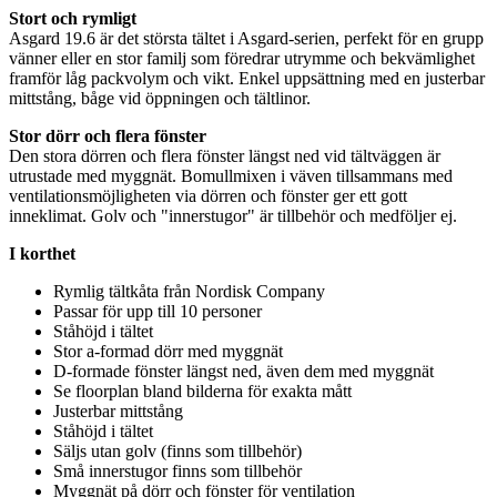
Stort och rymligt
Asgard 19.6 är det största tältet i Asgard-serien,
pe
rfekt för en gru
pp
vänner eller en stor familj som föredrar utrymme och bekvämlighet
framför låg
pa
ckvolym och vikt. Enkel u
pp
sättning med en justerbar
mittstång, båge vid ö
pp
ningen och tältlinor.
Stor dörr och flera fönster
Den stora dörren och flera fönster längst ned vid tältväggen är
utrustade med myggnät. Bom
ull
mixen i väven tillsammans med
ventilationsmöjligheten via dörren och fönster ger ett gott
inneklimat. Golv och "innerstugor" är tillbehör och medföljer ej.
I korthet
Rymlig tältkåta från Nordisk Com
pa
ny
Pa
ssar för u
pp
till 10
pe
rsoner
Ståhöjd i tältet
Stor a-formad dörr med myggnät
D-formade fönster längst ned, även dem med myggnät
Se floorplan bland bilderna för exakta mått
Justerbar mittstång
Ståhöjd i tältet
Säljs utan golv (finns som tillbehör)
Små innerstugor finns som tillbehör
Myggnät på dörr och fönster för ventilation