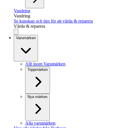
Vandring
Vandring
Se kunskap och tips för att vårda & reparera
Vårda & reparera
Varumärken
Allt inom Varumärken
Toppmärken
Nya märken
Alla varumärken