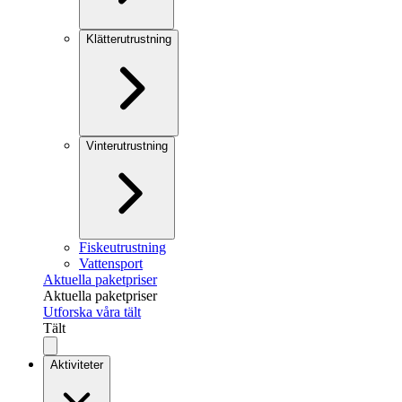
Klätterutrustning
Vinterutrustning
Fiskeutrustning
Vattensport
Aktuella paketpriser
Aktuella paketpriser
Utforska våra tält
Tält
Aktiviteter