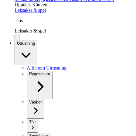
Upptäck Kånken
Leksaker & spel
Tips
Leksaker & spel
Utrustning
Allt inom Utrustning
Ryggsäckar
Väskor
Tält
Sovsäckar