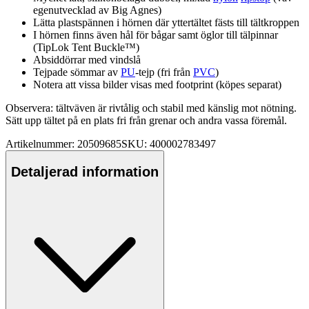
egenutvecklad av Big Agnes)
Lätta plastspännen i hörnen där yttertältet fästs till tältkro
pp
en
I hörnen finns även hål för bågar samt öglor till tälpinnar
(TipLok Tent Buckle™)
Absid
dörrar med vindslå
Tej
pa
de sömmar av
PU
-tejp (fri från
PVC
)
Notera att vissa bilder visas med footprint (kö
pe
s se
pa
rat)
Observera: tältväven är rivtålig och stabil med känslig mot nötning.
Sätt u
pp
tältet på en plats fri från grenar och andra vassa föremål.
Artikelnummer: 20509685
SKU: 400002783497
Detaljerad information