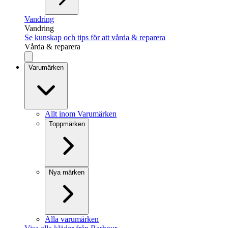
Vandring
Vandring
Se kunskap och tips för att vårda & reparera
Vårda & reparera
Varumärken
Allt inom Varumärken
Toppmärken
Nya märken
Alla varumärken