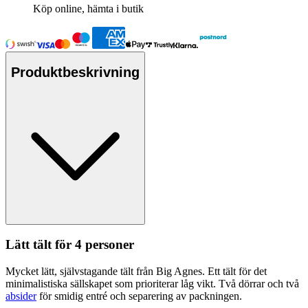
Köp online, hämta i butik
Produktbeskrivning
Lätt tält för 4
pe
rsoner
Mycket lätt, självstagande tält från Big Agnes. Ett tält för det
minimalistiska sällska
pet
som prioriterar låg vikt. Två dörrar och två
absider
för smidig entré och se
pa
rering av
pa
ckningen.