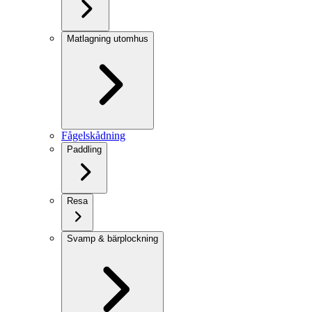
Matlagning utomhus
Fågelskådning
Paddling
Resa
Svamp & bärplockning