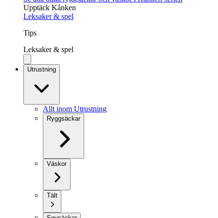
Upptäck Kånken
Leksaker & spel
Tips
Leksaker & spel
Utrustning
Allt inom Utrustning
Ryggsäckar
Väskor
Tält
Sovsäckar