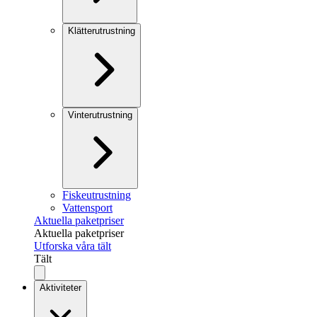
Klätterutrustning
Vinterutrustning
Fiskeutrustning
Vattensport
Aktuella paketpriser
Aktuella paketpriser
Utforska våra tält
Tält
Aktiviteter