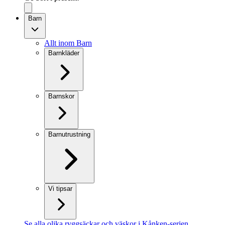
Barn
Allt inom Barn
Barnkläder
Barnskor
Barnutrustning
Vi tipsar
Se alla olika ryggsäckar och väskor i Kånken-serien