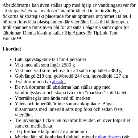
Absid
dörrarna kan även ställas u
pp
med hjälp av vandringsstavar för
att ska
pa
två extra "markiser" utanför tältet. De tre invändiga
fickorna är strategiskt placerade för att optimera utrymmet i tältet. I
hörnen finns lätta plastspännen där yttertältet fästs till tältkro
pp
en.
Intill spännena finns även hål för att sätta i bågarna samt öglor för
tältpinnar. Denna lösning kallar Big Agnes för TipLok Tent
Buckle™.
I korthet
Lätt, självstagande tält för 4
pe
rsoner
Vikt med allt som ingår 2580 g
Vikt med vad som behövs för att sätta u
pp
tältet 2380 g
Golvlängd 218 cm, golvbredd 244 cm, huvudhöjd 127 cm
Två dörrar och två
absider
De två dörrarna till
absider
na kan ställas u
pp
med
vandringsstavar och ska
pa
två extra "markiser" intill tältet
Yttertältet går inte ända ned till marken
Ytter- och innertält är inte sammanko
pp
lade. Bågar
tillsammans med innertält sätts u
pp
först och sedan fästs
yttertältet
Tre invändiga fickor: en ovanför huvudet, en över fot
pa
rtiet
samt en mediaficka
10 j-formade tältpinnar av aluminium
Mycket lätt, silikonbelagd dubbel, mixad
nylon
ripstop
(väv