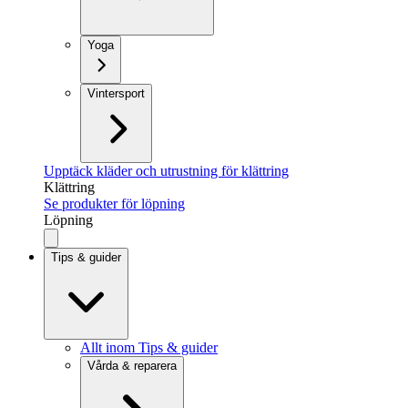
Yoga
Vintersport
Upptäck kläder och utrustning för klättring
Klättring
Se produkter för löpning
Löpning
Tips & guider
Allt inom Tips & guider
Vårda & reparera