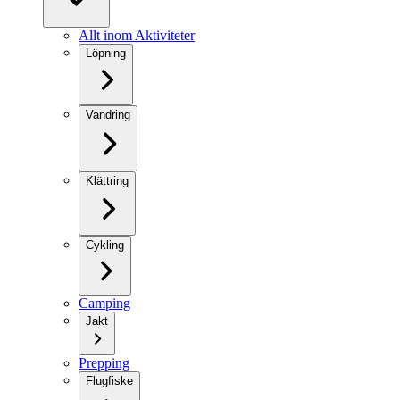
Allt inom Aktiviteter
Löpning
Vandring
Klättring
Cykling
Camping
Jakt
Prepping
Flugfiske