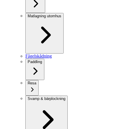
Matlagning utomhus
Fågelskådning
Paddling
Resa
Svamp & bärplockning