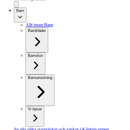
Barn
Allt inom Barn
Barnkläder
Barnskor
Barnutrustning
Vi tipsar
Se alla olika ryggsäckar och väskor i Kånken-serien