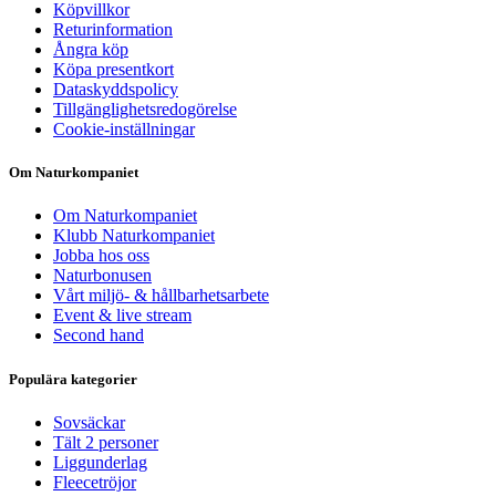
Köpvillkor
Returinformation
Ångra köp
Köpa presentkort
Dataskyddspolicy
Tillgänglighetsredogörelse
Cookie-inställningar
Om Naturkompaniet
Om Naturkompaniet
Klubb Naturkompaniet
Jobba hos oss
Naturbonusen
Vårt miljö- & hållbarhetsarbete
Event & live stream
Second hand
Populära kategorier
Sovsäckar
Tält 2 personer
Liggunderlag
Fleecetröjor