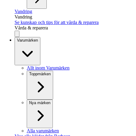
Vandring
Vandring
Se kunskap och tips för att vårda & reparera
Vårda & reparera
Varumärken
Allt inom Varumärken
Toppmärken
Nya märken
Alla varumärken