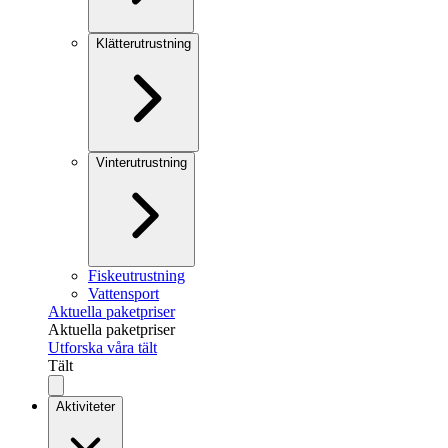
Klätterutrustning
Vinterutrustning
Fiskeutrustning
Vattensport
Aktuella paketpriser
Aktuella paketpriser
Utforska våra tält
Tält
Aktiviteter