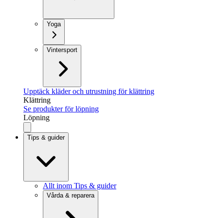
Yoga
Vintersport
Upptäck kläder och utrustning för klättring
Klättring
Se produkter för löpning
Löpning
Tips & guider
Allt inom Tips & guider
Vårda & reparera