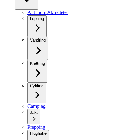
Allt inom Aktiviteter
Löpning
Vandring
Klättring
Cykling
Camping
Jakt
Prepping
Flugfiske