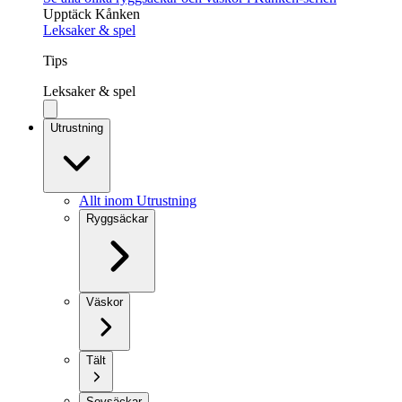
Upptäck Kånken
Leksaker & spel
Tips
Leksaker & spel
Utrustning
Allt inom Utrustning
Ryggsäckar
Väskor
Tält
Sovsäckar