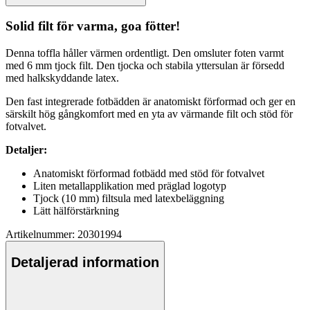
Solid filt för varma, goa fötter!
Denna tof
fla
håller värmen ordentligt. Den omsluter foten varmt
med 6 mm tjock filt. Den tjocka och stabila yttersulan är försedd
med halkskyddande latex.
Den fast integrerade fotbädden är anatomiskt förformad och ger en
särskilt hög gångkomfort med en yta av värmande filt och stöd för
fotvalvet.
Detaljer:
Anatomiskt förformad fotbädd med stöd för fotvalvet
Liten metalla
pp
likation med präglad logotyp
Tjock (10 mm) filtsula med latexbeläggning
Lätt hälförstärkning
Artikelnummer: 20301994
Detaljerad information