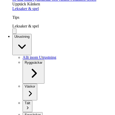
Upptäck Kånken
Leksaker & spel
Tips
Leksaker & spel
Utrustning
Allt inom Utrustning
Ryggsäckar
Väskor
Tält
Sovsäckar