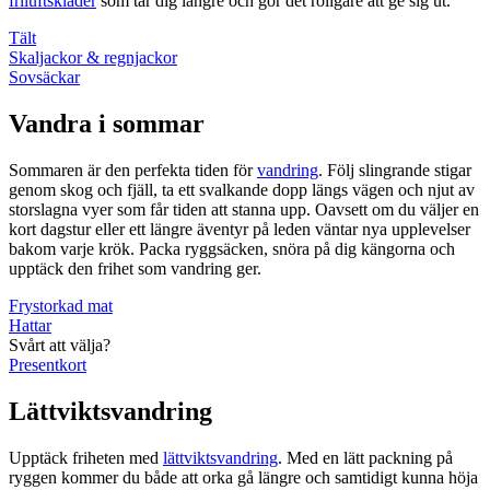
friluftskläder
som tar dig längre och gör det roligare att ge sig ut.
Tält
Skaljackor & regnjackor
Sovsäckar
Vandra i sommar
Sommaren är den perfekta tiden för
vandring
. Följ slingrande stigar
genom skog och fjäll, ta ett svalkande dopp längs vägen och njut av
storslagna vyer som får tiden att stanna upp. Oavsett om du väljer en
kort dagstur eller ett längre äventyr på leden väntar nya upplevelser
bakom varje krök. Packa ryggsäcken, snöra på dig kängorna och
upptäck den frihet som vandring ger.
Frystorkad mat
Hattar
Svårt att välja?
Presentkort
Lättviktsvandring
Upptäck friheten med
lättviktsvandring
. Med en lätt packning på
ryggen kommer du både att orka gå längre och samtidigt kunna höja