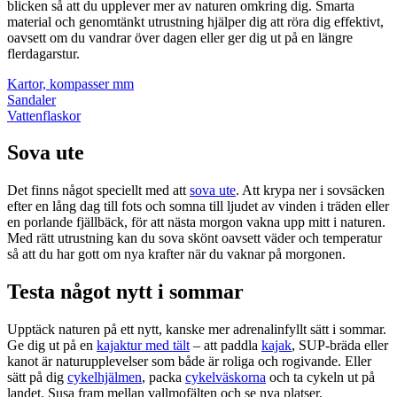
blicken så att du upplever mer av naturen omkring dig. Smarta
material och genomtänkt utrustning hjälper dig att röra dig effektivt,
oavsett om du vandrar över dagen eller ger dig ut på en längre
flerdagarstur.
Kartor, kompasser mm
Sandaler
Vattenflaskor
Sova ute
Det finns något speciellt med att
sova ute
. Att krypa ner i sovsäcken
efter en lång dag till fots och somna till ljudet av vinden i träden eller
en porlande fjällbäck, för att nästa morgon vakna upp mitt i naturen.
Med rätt utrustning kan du sova skönt oavsett väder och temperatur
så att du har gott om nya krafter när du vaknar på morgonen.
Testa något nytt i sommar
Upptäck naturen på ett nytt, kanske mer adrenalinfyllt sätt i sommar.
Ge dig ut på en
kajaktur med tält
– att paddla
kajak
, SUP-bräda eller
kanot är naturupplevelser som både är roliga och rogivande. Eller
sätt på dig
cykelhjälmen
, packa
cykelväskorna
och ta cykeln ut på
landet. Susa fram mellan vallmofälten och se nya platser.