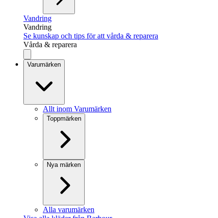
Vandring
Vandring
Se kunskap och tips för att vårda & reparera
Vårda & reparera
Varumärken
Allt inom Varumärken
Toppmärken
Nya märken
Alla varumärken