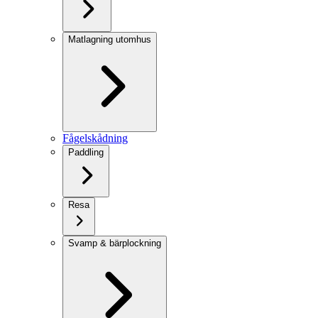
Matlagning utomhus
Fågelskådning
Paddling
Resa
Svamp & bärplockning