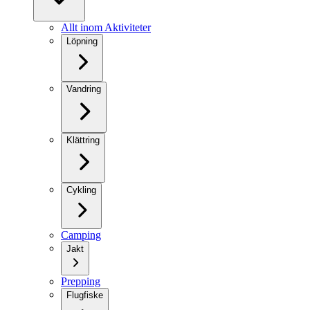
Allt inom Aktiviteter
Löpning
Vandring
Klättring
Cykling
Camping
Jakt
Prepping
Flugfiske