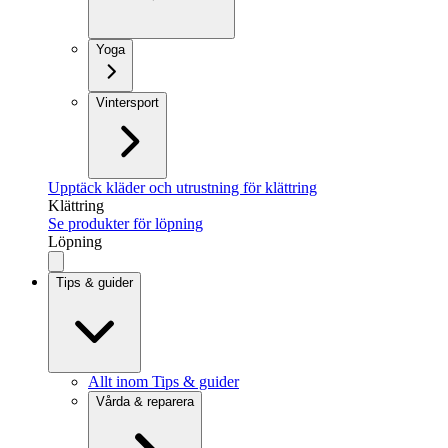
Yoga
Vintersport
Upptäck kläder och utrustning för klättring
Klättring
Se produkter för löpning
Löpning
Tips & guider
Allt inom Tips & guider
Vårda & reparera