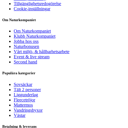
Tillgänglighetsredogörelse
Cookie-inställningar
Om Naturkompaniet
Om Naturkompaniet
Klubb Naturkompaniet
Jobba hos oss
Naturbonusen
Vårt miljö- & hållbarhetsarbete
Event & live stream
Second hand
Populära kategorier
Sovsäckar
Tält 2 personer
Liggunderlag
Fleecetröjor
Mattermos
Vandringsbyxor
Västar
Betalning & leverans