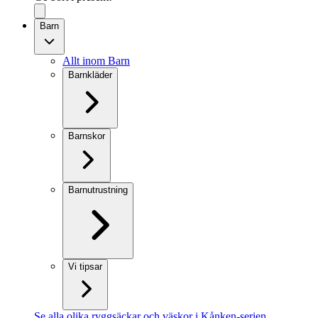
Barn
Allt inom Barn
Barnkläder
Barnskor
Barnutrustning
Vi tipsar
Se alla olika ryggsäckar och väskor i Kånken-serien