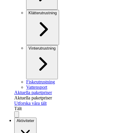
Klätterutrustning
Vinterutrustning
Fiskeutrustning
Vattensport
Aktuella paketpriser
Aktuella paketpriser
Utforska våra tält
Tält
Aktiviteter