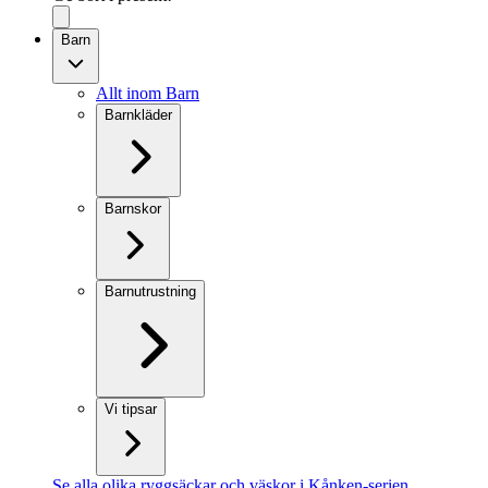
Barn
Allt inom Barn
Barnkläder
Barnskor
Barnutrustning
Vi tipsar
Se alla olika ryggsäckar och väskor i Kånken-serien