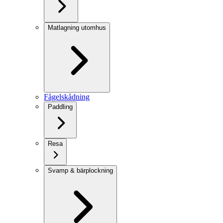
Matlagning utomhus
Fågelskådning
Paddling
Resa
Svamp & bärplockning