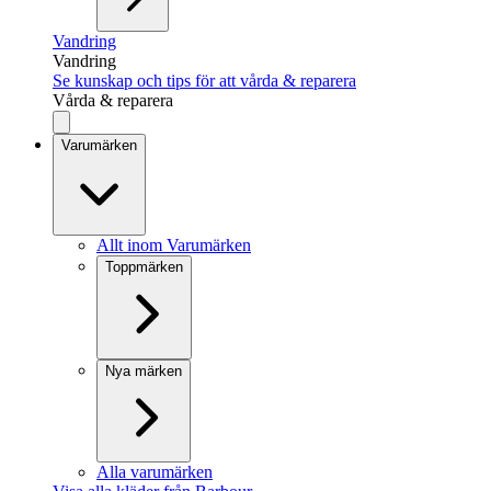
Vandring
Vandring
Se kunskap och tips för att vårda & reparera
Vårda & reparera
Varumärken
Allt inom Varumärken
Toppmärken
Nya märken
Alla varumärken