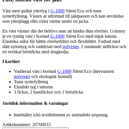
Väst med quiltat yttertyg i
G-1000
Silent Eco och tunn
syntetfyllning. Västen är utformad till jakt
pa
ssen och kan användas
som ytterplagg eller extra värme under en jacka.
En väst värmer där det behövs utan att hindra dina rörelser. Grimsey
är en rymlig väst i borstad
G-1000
Silent Eco med mjuk känsla.
Elastiska sidor för bättre rörelsefrihet och flexibilitet. Fodrad med
slätt
nylon
tyg och vadderad med
polyester
. 2 rundande sidfickor och
en vertikal bröstficka med dragkedja.
I korthet
Vadderad väst i borstad
G-1000
Silent Eco (återvunnen
polyester
och ekologisk bom
ull
)
Tunn syntefyllning
Elastiskt tyg i sidorna
3 fickor, 2 handfickor och 1 bröstficka
Juridisk information & varningar
Innehåller icke-textilelement av animaliskt ursprung.
Artikelnummer: 20700033