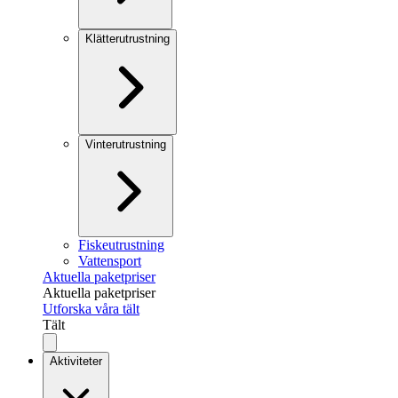
Klätterutrustning
Vinterutrustning
Fiskeutrustning
Vattensport
Aktuella paketpriser
Aktuella paketpriser
Utforska våra tält
Tält
Aktiviteter