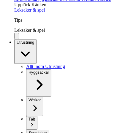
Upptäck Kånken
Leksaker & spel
Tips
Leksaker & spel
Utrustning
Allt inom Utrustning
Ryggsäckar
Väskor
Tält
Sovsäckar