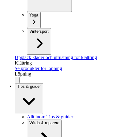
Yoga
Vintersport
Upptäck kläder och utrustning för klättring
Klättring
Se produkter för löpning
Löpning
Tips & guider
Allt inom Tips & guider
Vårda & reparera