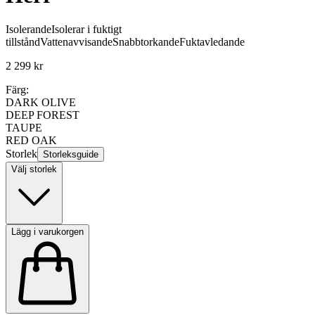
Isolerande
Isolerar i fuktigt
tillstånd
Vattenavvisande
Snabbtorkande
Fuktavledande
2 299 kr
Färg:
DARK OLIVE
DEEP FOREST
TAUPE
RED OAK
Storlek
Storleksguide
Välj storlek
Lägg i varukorgen