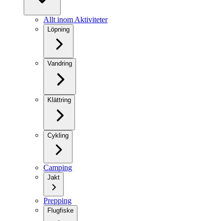
Allt inom Aktiviteter
Löpning
Vandring
Klättring
Cykling
Camping
Jakt
Prepping
Flugfiske