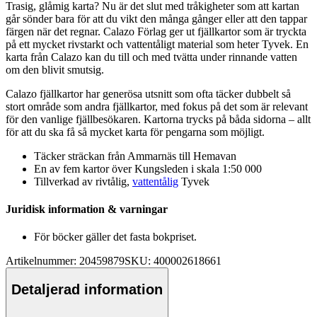
Trasig, glåmig karta? Nu är det slut med tråkigheter som att kartan
går sönder bara för att du vikt den många gånger eller att den ta
pp
ar
färgen när det regnar. Calazo Förlag ger ut fjällkartor som är tryckta
på ett mycket rivstarkt och
vattentålig
t material som heter Tyvek. En
karta från Calazo kan du till och med tvätta under rinnande vatten
om den blivit smutsig.
Calazo fjällkartor har generösa utsnitt som ofta täcker dubbelt så
stort område som andra fjällkartor, med fokus på det som är relevant
för den vanlige fjällbesökaren. Kartorna trycks på båda sidorna – allt
för att du ska få så mycket karta för
pe
ngarna som möjligt.
Täcker sträckan från Ammarnäs till Hemavan
En av fem kartor över Kungsleden i skala 1:50 000
Tillverkad av rivtålig,
vattentålig
Tyvek
Juridisk information & varningar
För böcker gäller det fasta bokpriset.
Artikelnummer: 20459879
SKU: 400002618661
Detaljerad information