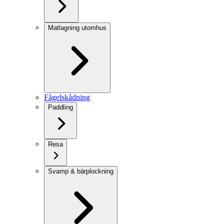
Matlagning utomhus
Fågelskådning
Paddling
Resa
Svamp & bärplockning