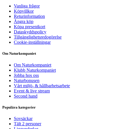
Vanliga frågor
Köpvillkor
Returinformation
Ångra köp
Köpa presentkort
Dataskyddspolicy
Tillgänglighetsredogörelse
Cookie-inställningar
Om Naturkompaniet
Om Naturkompaniet
Klubb Naturkompaniet
Jobba hos oss
Naturbonusen
Vårt miljö- & hållbarhetsarbete
Event & live stream
Second hand
Populära kategorier
Sovsäckar
Tält 2 personer
Liggunderlag