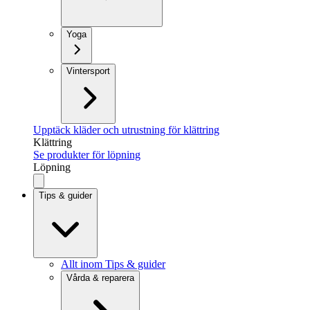
Yoga
Vintersport
Upptäck kläder och utrustning för klättring
Klättring
Se produkter för löpning
Löpning
Tips & guider
Allt inom Tips & guider
Vårda & reparera