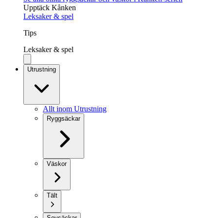
Upptäck Kånken
Leksaker & spel
Tips
Leksaker & spel
Utrustning
Allt inom Utrustning
Ryggsäckar
Väskor
Tält
Sovsäckar