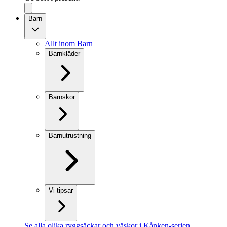
Barn
Allt inom Barn
Barnkläder
Barnskor
Barnutrustning
Vi tipsar
Se alla olika ryggsäckar och väskor i Kånken-serien