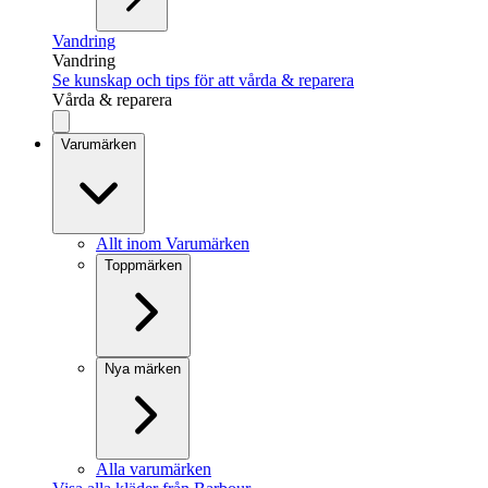
Vandring
Vandring
Se kunskap och tips för att vårda & reparera
Vårda & reparera
Varumärken
Allt inom Varumärken
Toppmärken
Nya märken
Alla varumärken