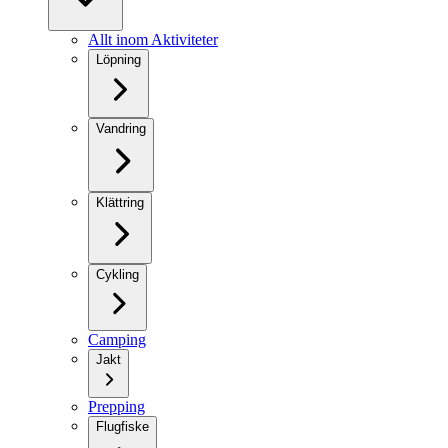
Allt inom Aktiviteter
Löpning
Vandring
Klättring
Cykling
Camping
Jakt
Prepping
Flugfiske