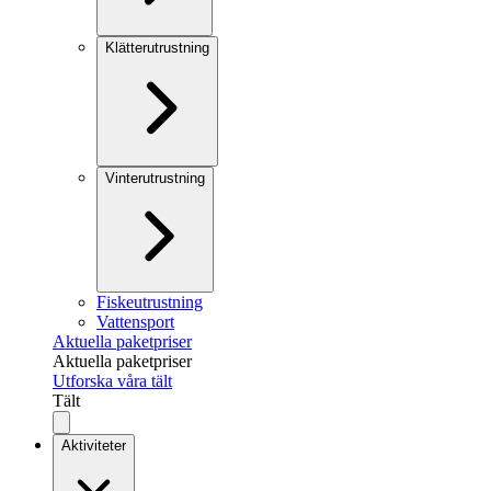
Klätterutrustning
Vinterutrustning
Fiskeutrustning
Vattensport
Aktuella paketpriser
Aktuella paketpriser
Utforska våra tält
Tält
Aktiviteter