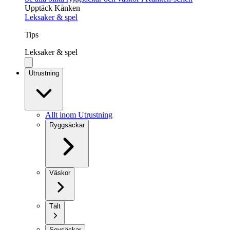
Upptäck Kånken
Leksaker & spel
Tips
Leksaker & spel
Utrustning
Allt inom Utrustning
Ryggsäckar
Väskor
Tält
Sovsäckar