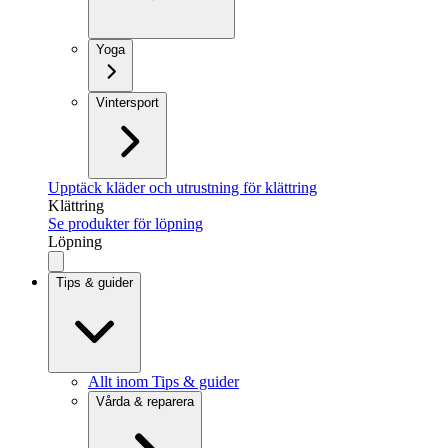
Yoga
Vintersport
Upptäck kläder och utrustning för klättring
Klättring
Se produkter för löpning
Löpning
Tips & guider
Allt inom Tips & guider
Vårda & reparera