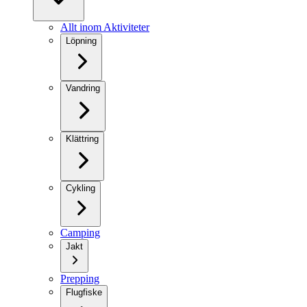
Allt inom Aktiviteter
Löpning
Vandring
Klättring
Cykling
Camping
Jakt
Prepping
Flugfiske