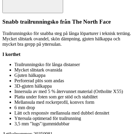
Snabb trailrunningsko från The North Face
Trailrunningsko för snabba steg på långa lö
pa
rturer i teknisk terräng.
Mycket slitstark ovandel, skön dämpning, gjuten hälka
pp
a och
mycket bra gre
pp
på yttersulan.
I korthet
Trailrunningsko för långa distanser
Mycket slitstark ovansida
Gjuten hälka
pp
a
Pe
rforerad plös som andas
3D-gjuten hälka
pp
a
Innersula av med 5 % återvunnet material (Ortholite X55)
Platta under foten som ger stöd och stabilitet
Mellansula med rockerprofil, konvex form
6 mm drop
Lätt och responsiv mellansula med dubbel densitet
Yttersula optimerad för trailrunning
3,5 mm "lugs"/gummidubbar
Artikelnummer: 20350981