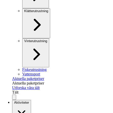
Klätterutrustning
Vinterutrustning
Fiskeutrustning
Vattensport
Aktuella paketpriser
Aktuella paketpriser
Utforska våra tält
Tält
Aktiviteter