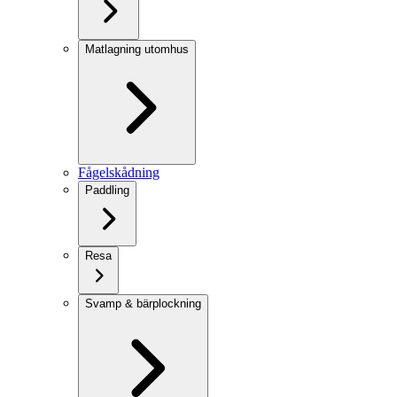
Matlagning utomhus
Fågelskådning
Paddling
Resa
Svamp & bärplockning