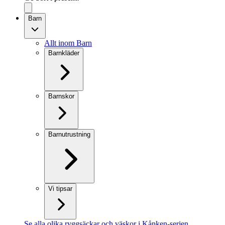
Barn
Allt inom Barn
Barnkläder
Barnskor
Barnutrustning
Vi tipsar
Se alla olika ryggsäckar och väskor i Kånken-serien