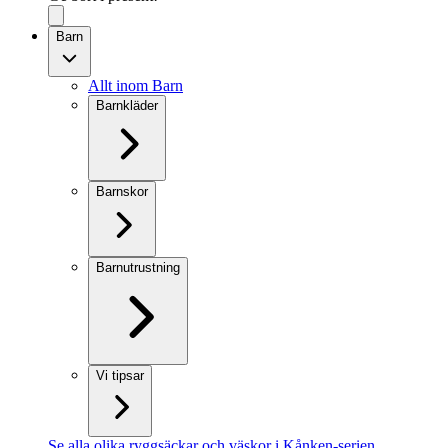
Barn
Allt inom Barn
Barnkläder
Barnskor
Barnutrustning
Vi tipsar
Se alla olika ryggsäckar och väskor i Kånken-serien