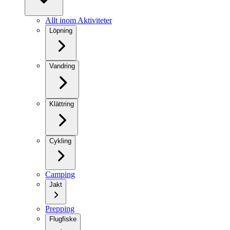
Allt inom Aktiviteter
Löpning
Vandring
Klättring
Cykling
Camping
Jakt
Prepping
Flugfiske