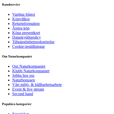
Kundservice
Vanliga frågor
Köpvillkor
Returinformation
Ångra köp
Köpa presentkort
Dataskyddspolicy
Tillgänglighetsredogörelse
Cookie-inställningar
Om Naturkompaniet
Om Naturkompaniet
Klubb Naturkompaniet
Jobba hos oss
Naturbonusen
Vårt miljö- & hållbarhetsarbete
Event & live stream
Second hand
Populära kategorier
Sovsäckar