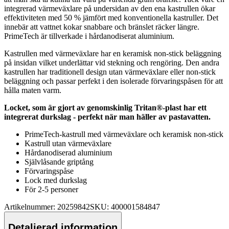
integrerad värmeväxlare på undersidan av den ena kastr
ull
en ökar
effektiviteten med 50 % jämfört med konventionella kastr
ull
er. Det
innebär att vattnet kokar snabbare och bränslet räcker längre.
PrimeTech är tillverkade i hårdanodiserat aluminium.
Kastr
ull
en med värmeväxlare har en keramisk non-stick beläggning
på insidan vilket underlättar vid stekning och rengöring. Den andra
kastr
ull
en har traditionell design utan värmeväxlare eller non-stick
beläggning och
pa
ssar
pe
rfekt i den isolerade förvaringspåsen för att
hålla maten varm.
Locket, som är gjort av genomskinlig Tritan®-plast har ett
integrerat durkslag -
pe
rfekt när man häller av
pa
stavatten.
PrimeTech-kastr
ull
med värmeväxlare och keramisk non-stick
Kastr
ull
utan värmeväxlare
Hårdanodiserad aluminium
Självlåsande griptång
Förvaringspåse
Lock med durkslag
För 2-5
pe
rsoner
Artikelnummer: 20259842
SKU: 400001584847
Detaljerad information