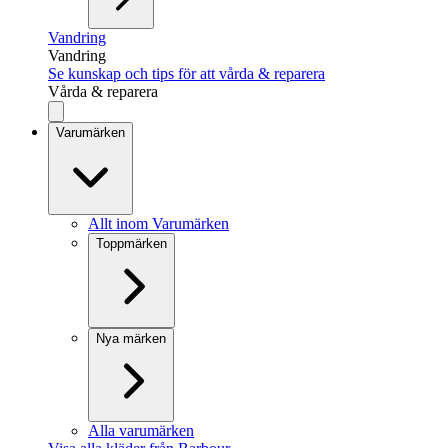
Vandring
Vandring
Se kunskap och tips för att vårda & reparera
Vårda & reparera
Varumärken
Allt inom Varumärken
Toppmärken
Nya märken
Alla varumärken