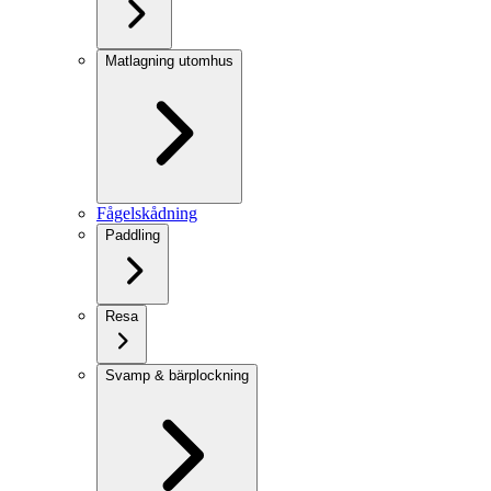
Matlagning utomhus
Fågelskådning
Paddling
Resa
Svamp & bärplockning