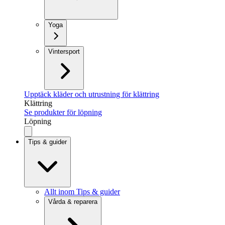
Yoga
Vintersport
Upptäck kläder och utrustning för klättring
Klättring
Se produkter för löpning
Löpning
Tips & guider
Allt inom Tips & guider
Vårda & reparera