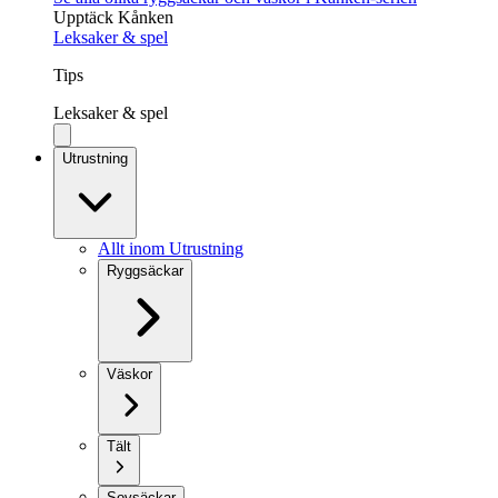
Upptäck Kånken
Leksaker & spel
Tips
Leksaker & spel
Utrustning
Allt inom Utrustning
Ryggsäckar
Väskor
Tält
Sovsäckar