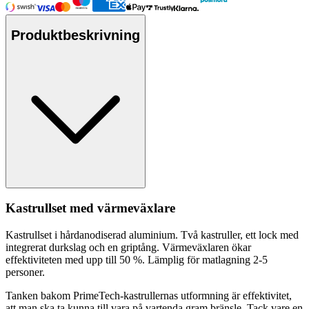
Produktbeskrivning
Kastr
ull
set med värmeväxlare
Kastr
ull
set i hårdanodiserad aluminium. Två kastr
ull
er, ett lock med
integrerat durkslag och en griptång. Värmeväxlaren ökar
effektiviteten med u
pp
till 50 %. Lämplig för matlagning 2-5
pe
rsoner.
Tanken bakom PrimeTech-kastr
ull
ernas utformning är effektivitet,
att man ska ta kunna till vara på vartenda gram bränsle. Tack vare en