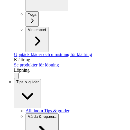
Yoga
Vintersport
Upptäck kläder och utrustning för klättring
Klättring
Se produkter för löpning
Löpning
Tips & guider
Allt inom Tips & guider
Vårda & reparera