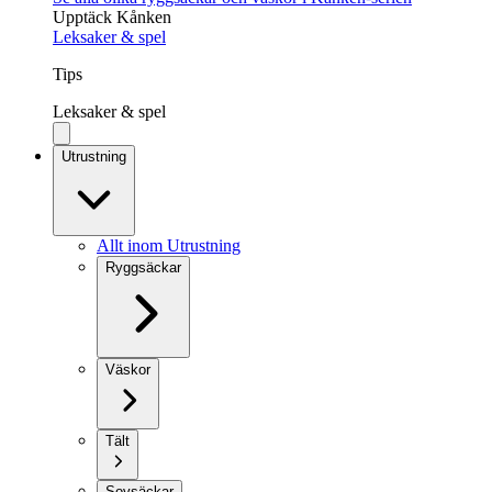
Upptäck Kånken
Leksaker & spel
Tips
Leksaker & spel
Utrustning
Allt inom Utrustning
Ryggsäckar
Väskor
Tält
Sovsäckar