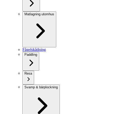
Matlagning utomhus
Fågelskådning
Paddling
Resa
Svamp & bärplockning