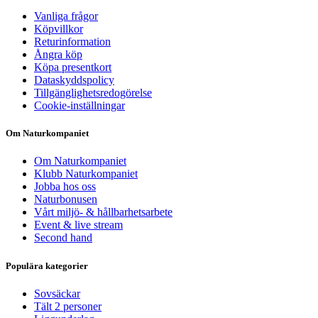
Vanliga frågor
Köpvillkor
Returinformation
Ångra köp
Köpa presentkort
Dataskyddspolicy
Tillgänglighetsredogörelse
Cookie-inställningar
Om Naturkompaniet
Om Naturkompaniet
Klubb Naturkompaniet
Jobba hos oss
Naturbonusen
Vårt miljö- & hållbarhetsarbete
Event & live stream
Second hand
Populära kategorier
Sovsäckar
Tält 2 personer