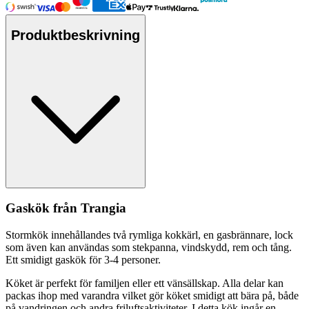
Produktbeskrivning
Gaskök från Trangia
Stormkök innehållandes två rymliga kokkärl, en gasbrännare, lock
som även kan användas som stek
pa
nna, vindskydd, rem och tång.
Ett smidigt gaskök för 3-4
pe
rsoner.
Köket är
pe
rfekt för familjen eller ett vänsällskap. Alla delar kan
pa
ckas ihop med varandra vilket gör köket smidigt att bära på, både
på vandringen och andra friluftsaktiviteter. I detta kök ingår en