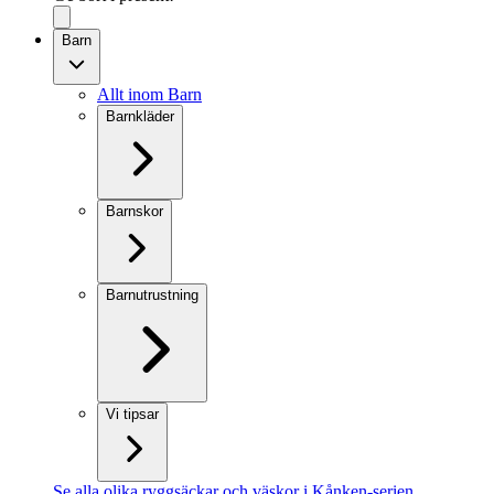
Barn
Allt inom Barn
Barnkläder
Barnskor
Barnutrustning
Vi tipsar
Se alla olika ryggsäckar och väskor i Kånken-serien