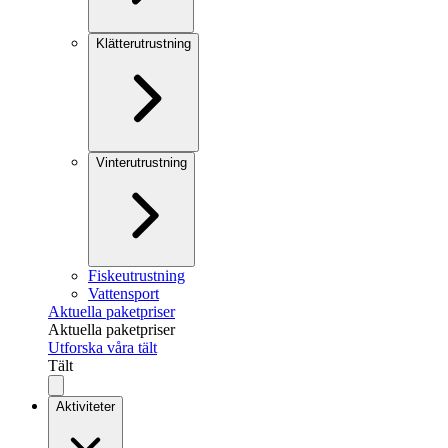
Klätterutrustning
Vinterutrustning
Fiskeutrustning
Vattensport
Aktuella paketpriser
Aktuella paketpriser
Utforska våra tält
Tält
Aktiviteter