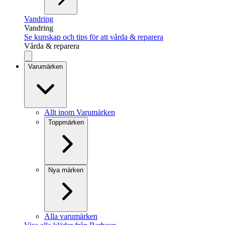
Vandring
Vandring
Se kunskap och tips för att vårda & reparera
Vårda & reparera
Varumärken
Allt inom Varumärken
Toppmärken
Nya märken
Alla varumärken