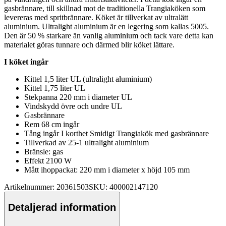
gasbrännare, till skillnad mot de traditionella Trangiaköken som
levereras med spritbrännare. Köket är tillverkat av ultralätt
aluminium. Ultralight aluminium är en legering som kallas 5005.
Den är 50 % starkare än vanlig aluminium och tack vare detta kan
materialet göras tunnare och därmed blir köket lättare.
I köket ingår
Kittel 1,5 liter UL (ultralight aluminium)
Kittel 1,75 liter UL
Stek
pa
nna 220 mm i diameter UL
Vindskydd övre och undre UL
Gasbrännare
Rem 68 cm ingår
Tång ingår I korthet Smidigt Trangiakök med gasbrännare
Tillverkad av 25-1 ultralight aluminium
Bränsle: gas
Effekt 2100 W
Mått iho
pp
ackat: 220 mm i diameter x höjd 105 mm
Artikelnummer: 20361503
SKU: 400002147120
Detaljerad information