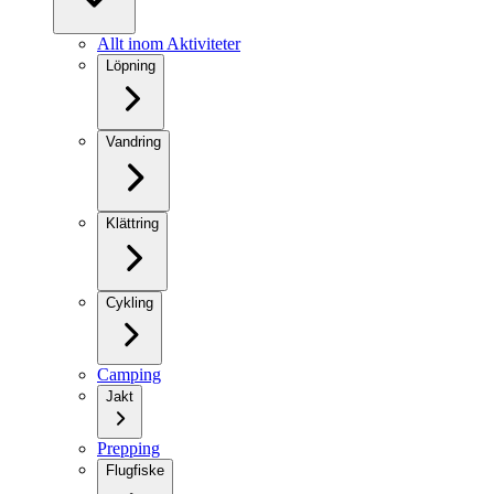
Allt inom Aktiviteter
Löpning
Vandring
Klättring
Cykling
Camping
Jakt
Prepping
Flugfiske