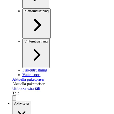
Klätterutrustning
Vinterutrustning
Fiskeutrustning
Vattensport
Aktuella paketpriser
Aktuella paketpriser
Utforska våra tält
Tält
Aktiviteter