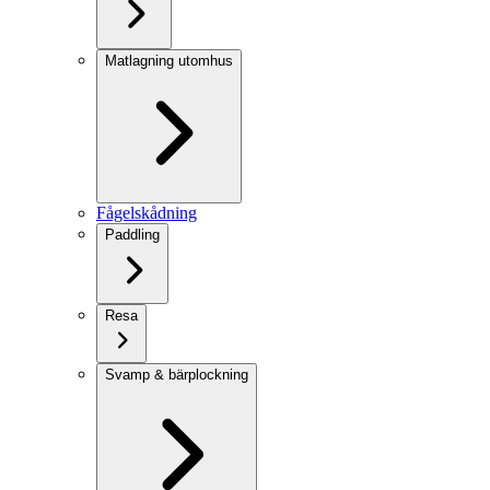
Matlagning utomhus
Fågelskådning
Paddling
Resa
Svamp & bärplockning