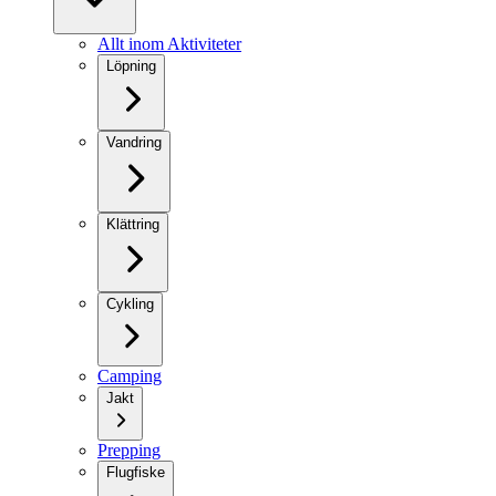
Allt inom Aktiviteter
Löpning
Vandring
Klättring
Cykling
Camping
Jakt
Prepping
Flugfiske