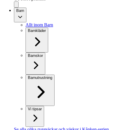
Barn
Allt inom Barn
Barnkläder
Barnskor
Barnutrustning
Vi tipsar
Se alla olika ryggsäckar och väskor i Kånken-serien