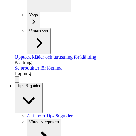
Yoga
Vintersport
Upptäck kläder och utrustning för klättring
Klättring
Se produkter för löpning
Löpning
Tips & guider
Allt inom Tips & guider
Vårda & reparera