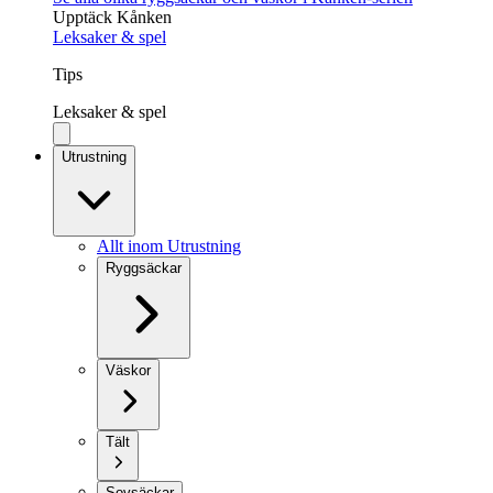
Upptäck Kånken
Leksaker & spel
Tips
Leksaker & spel
Utrustning
Allt inom Utrustning
Ryggsäckar
Väskor
Tält
Sovsäckar