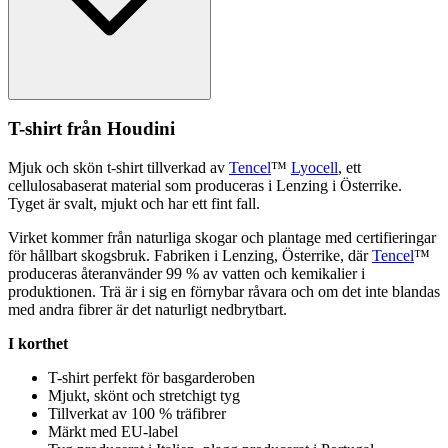
T-shirt från Houdini
Mjuk och skön t-shirt tillverkad av
Tencel
™
Lyocell
, ett
cellulosa
baserat material som produceras i Lenzing i Österrike.
Tyget är svalt, mjukt och har ett fint fall.
Virket kommer från naturliga skogar och plantage med certifieringar
för hållbart skogsbruk. Fabriken i Lenzing, Österrike, där
Tencel
™
produceras återanvänder 99 % av vatten och kemikalier i
produktionen. Trä är i sig en förnybar råvara och om det inte blandas
med andra fibrer är det naturligt nedbrytbart.
I korthet
T-shirt
pe
rfekt för basgarderoben
Mjukt, skönt och
stretch
igt tyg
Tillverkat av 100 % träfibrer
Märkt med EU-label