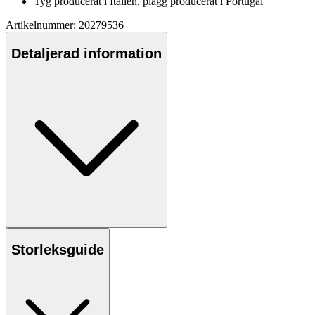
Tyg producerat i Italien, plagg producerat i Portugal
Artikelnummer: 20279536
Detaljerad information
Storleksguide