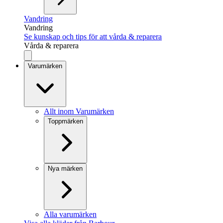
Vandring
Vandring
Se kunskap och tips för att vårda & reparera
Vårda & reparera
Varumärken
Allt inom Varumärken
Toppmärken
Nya märken
Alla varumärken