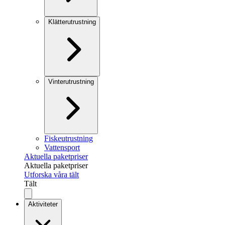
Klätterutrustning
Vinterutrustning
Fiskeutrustning
Vattensport
Aktuella paketpriser
Aktuella paketpriser
Utforska våra tält
Tält
Aktiviteter