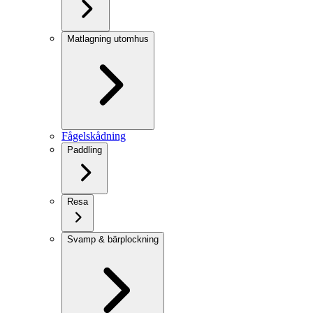
Matlagning utomhus
Fågelskådning
Paddling
Resa
Svamp & bärplockning