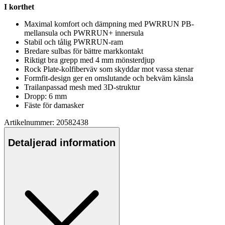
I korthet
Maximal komfort och dämpning med PWRRUN PB-
mellansula och PWRRUN+ innersula
Stabil och tålig PWRRUN-ram
Bredare sulbas för bättre markkontakt
Riktigt bra gre
pp
med 4 mm mönsterdjup
Rock Plate-kolfiberväv som skyddar mot vassa stenar
Formfit-design ger en omslutande och bekväm känsla
Trailan
pa
ssad mesh med 3D-struktur
Dro
pp
: 6 mm
Fäste för damasker
Artikelnummer: 20582438
Detaljerad information