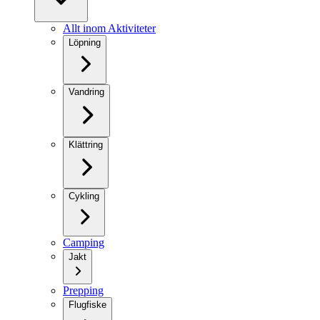
Allt inom Aktiviteter
Löpning
Vandring
Klättring
Cykling
Camping
Jakt
Prepping
Flugfiske