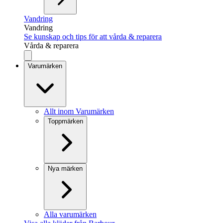
Vandring
Vandring
Se kunskap och tips för att vårda & reparera
Vårda & reparera
Varumärken
Allt inom Varumärken
Toppmärken
Nya märken
Alla varumärken