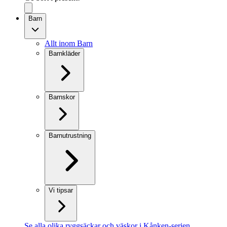
Barn
Allt inom Barn
Barnkläder
Barnskor
Barnutrustning
Vi tipsar
Se alla olika ryggsäckar och väskor i Kånken-serien