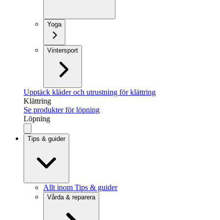
Yoga
Vintersport
Upptäck kläder och utrustning för klättring
Klättring
Se produkter för löpning
Löpning
Tips & guider
Allt inom Tips & guider
Vårda & reparera