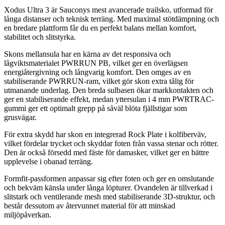
Xodus Ultra 3 är Sauconys mest avancerade trailsko, utformad för
långa distanser och teknisk terräng. Med maximal stötdämpning och
en bredare plattform får du en
pe
rfekt balans mellan komfort,
stabilitet och slitstyrka.
Skons mellansula har en kärna av det responsiva och
lågviktsmaterialet PWRRUN PB, vilket ger en överlägsen
energiåtergivning och långvarig komfort. Den omges av en
stabiliserande PWRRUN-ram, vilket gör skon extra tålig för
utmanande underlag. Den breda sulbasen ökar markkontakten och
ger en stabiliserande effekt, medan yttersulan i 4 mm PWRTRAC-
gummi ger ett optimalt gre
pp
på såväl blöta fjällstigar som
grusvägar.
För extra skydd har skon en integrerad Rock Plate i kolfiberväv,
vilket fördelar trycket och skyddar foten från vassa stenar och rötter.
Den är också försedd med fäste för damasker, vilket ger en bättre
u
pp
levelse i obanad terräng.
Formfit-
pa
ssformen an
pa
ssar sig efter foten och ger en omslutande
och bekväm känsla under långa löpturer. Ovandelen är tillverkad i
slitstark och ventilerande mesh med stabiliserande 3D-struktur, och
består dessutom av återvunnet material för att minskad
miljöpåverkan.