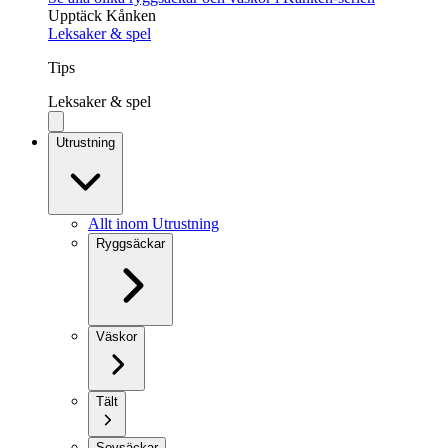
Upptäck Kånken
Leksaker & spel
Tips
Leksaker & spel
Utrustning
Allt inom Utrustning
Ryggsäckar
Väskor
Tält
Sovsäckar