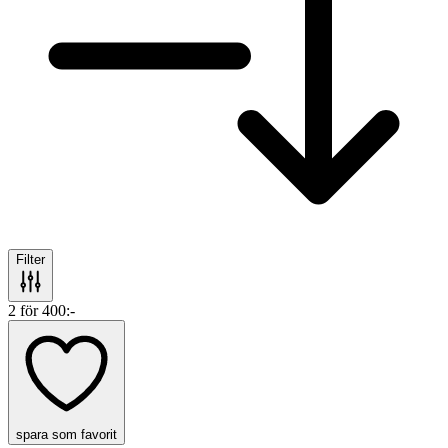
Filter
2 för 400:-
spara som favorit