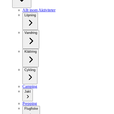
Allt inom Aktiviteter
Löpning
Vandring
Klättring
Cykling
Camping
Jakt
Prepping
Flugfiske