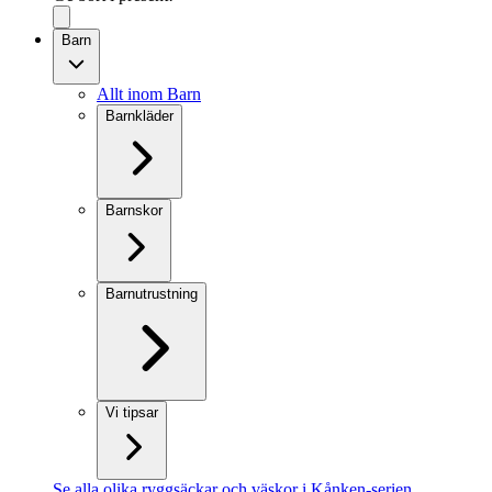
Barn
Allt inom Barn
Barnkläder
Barnskor
Barnutrustning
Vi tipsar
Se alla olika ryggsäckar och väskor i Kånken-serien