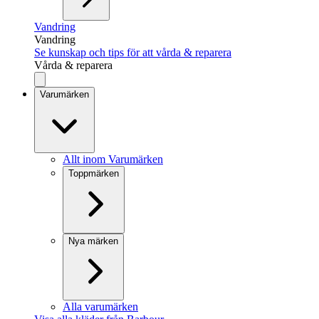
Vandring
Vandring
Se kunskap och tips för att vårda & reparera
Vårda & reparera
Varumärken
Allt inom Varumärken
Toppmärken
Nya märken
Alla varumärken