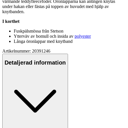
värmande teddy
fleece
foder. Öronla
pp
arna kan antingen knytas
under hakan eller fästas på to
pp
en av huvudet med hjälp av
knytbanden.
I korthet
Fuskpälsmössa från Stetson
Ytterväv av bom
ull
och insida av
polyester
Långa öronla
pp
ar med knytband
Artikelnummer: 20391246
Detaljerad information