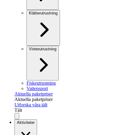
Klätterutrustning
Vinterutrustning
Fiskeutrustning
Vattensport
Aktuella paketpriser
Aktuella paketpriser
Utforska våra tält
Tält
Aktiviteter