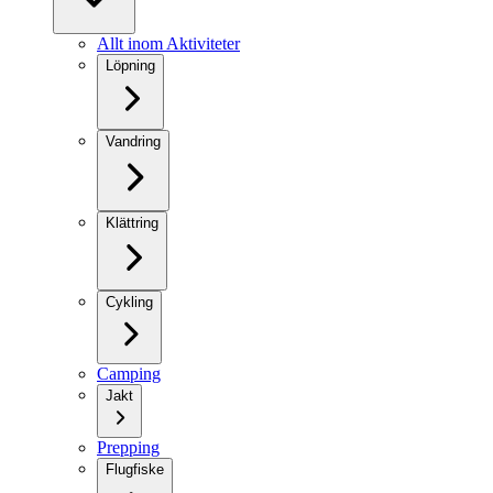
Allt inom Aktiviteter
Löpning
Vandring
Klättring
Cykling
Camping
Jakt
Prepping
Flugfiske