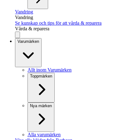
Vandring
Vandring
Se kunskap och tips för att vårda & reparera
Vårda & reparera
Varumärken
Allt inom Varumärken
Toppmärken
Nya märken
Alla varumärken