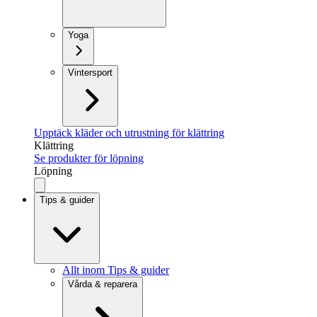
Yoga
Vintersport
Upptäck kläder och utrustning för klättring
Klättring
Se produkter för löpning
Löpning
Tips & guider
Allt inom Tips & guider
Vårda & reparera