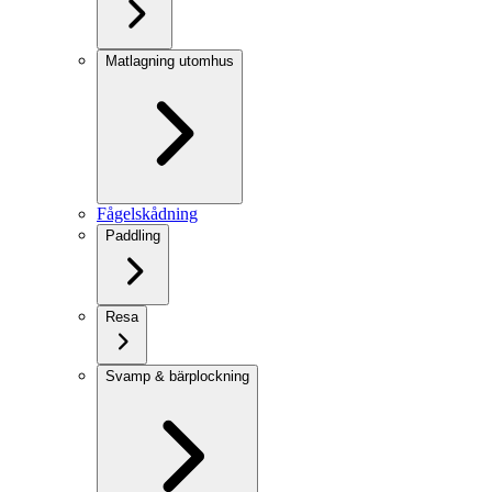
Matlagning utomhus
Fågelskådning
Paddling
Resa
Svamp & bärplockning