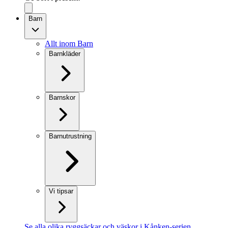
Barn
Allt inom Barn
Barnkläder
Barnskor
Barnutrustning
Vi tipsar
Se alla olika ryggsäckar och väskor i Kånken-serien