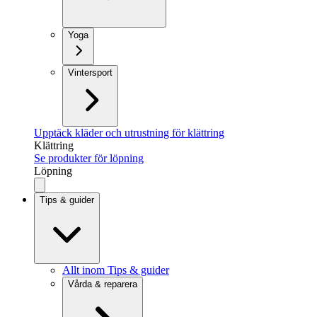
Yoga
Vintersport
Upptäck kläder och utrustning för klättring
Klättring
Se produkter för löpning
Löpning
Tips & guider
Allt inom Tips & guider
Vårda & reparera