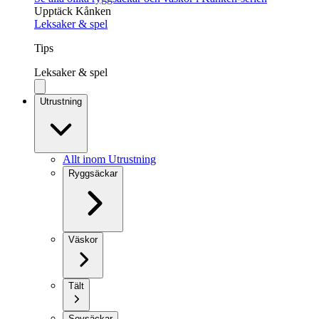
Upptäck Kånken
Leksaker & spel
Tips
Leksaker & spel
Utrustning
Allt inom Utrustning
Ryggsäckar
Väskor
Tält
Sovsäckar