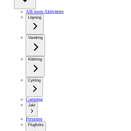
Allt inom Aktiviteter
Löpning
Vandring
Klättring
Cykling
Camping
Jakt
Prepping
Flugfiske