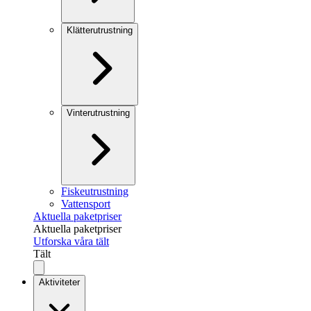
Klätterutrustning
Vinterutrustning
Fiskeutrustning
Vattensport
Aktuella paketpriser
Aktuella paketpriser
Utforska våra tält
Tält
Aktiviteter