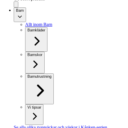
Barn
Allt inom Barn
Barnkläder
Barnskor
Barnutrustning
Vi tipsar
Se alla olika ryggsäckar och väskor i Kånken-serien