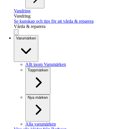
Vandring
Vandring
Se kunskap och tips för att vårda & reparera
Vårda & reparera
Varumärken
Allt inom Varumärken
Toppmärken
Nya märken
Alla varumärken