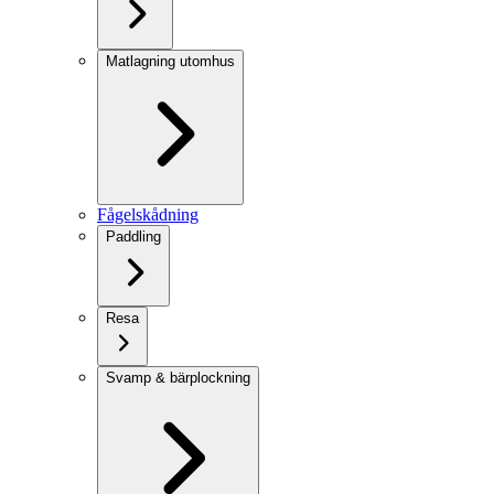
Matlagning utomhus
Fågelskådning
Paddling
Resa
Svamp & bärplockning