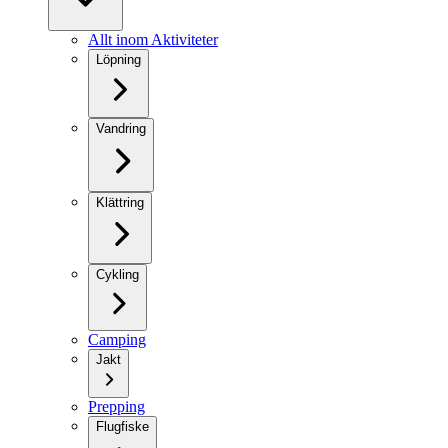
Allt inom Aktiviteter
Löpning
Vandring
Klättring
Cykling
Camping
Jakt
Prepping
Flugfiske