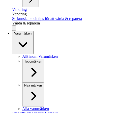
Vandring
Vandring
Se kunskap och tips för att vårda & reparera
Vårda & reparera
Varumärken
Allt inom Varumärken
Toppmärken
Nya märken
Alla varumärken