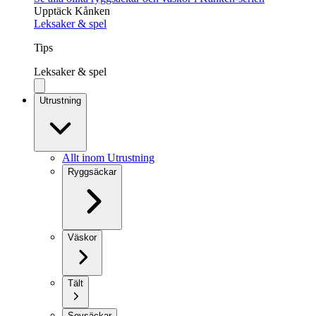
Upptäck Kånken
Leksaker & spel
Tips
Leksaker & spel
Utrustning
Allt inom Utrustning
Ryggsäckar
Väskor
Tält
Sovsäckar