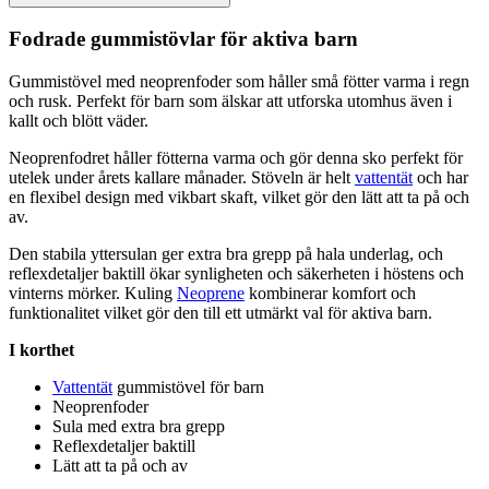
Fodrade gummistövlar för aktiva barn
Gummistövel med
neopren
foder som håller små fötter varma i regn
och rusk.
Pe
rfekt för barn som älskar att utforska utomhus även i
kallt och blött väder.
Neopren
fodret håller fötterna varma och gör denna sko
pe
rfekt för
utelek under årets kallare månader. Stöveln är helt
vattentät
och har
en flexibel design med vikbart skaft, vilket gör den lätt att ta på och
av.
Den stabila yttersulan ger extra bra gre
pp
på hala underlag, och
reflexdetaljer baktill ökar synligheten och säkerheten i höstens och
vinterns mörker. Kuling
Neoprene
kombinerar komfort och
funktionalitet vilket gör den till ett utmärkt val för aktiva barn.
I korthet
Vattentät
gummistövel för barn
Neopren
foder
Sula med extra bra gre
pp
Reflexdetaljer baktill
Lätt att ta på och av