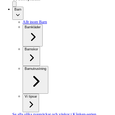
Barn
Allt inom Barn
Barnkläder
Barnskor
Barnutrustning
Vi tipsar
Se alla olika ryggsäckar och väskor i Kånken-serien