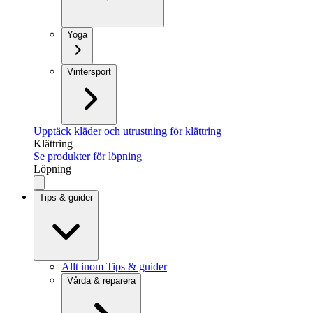
Yoga
Vintersport
Upptäck kläder och utrustning för klättring
Klättring
Se produkter för löpning
Löpning
Tips & guider
Allt inom Tips & guider
Vårda & reparera