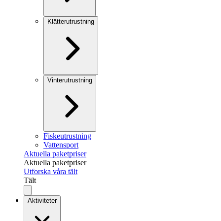
Klätterutrustning
Vinterutrustning
Fiskeutrustning
Vattensport
Aktuella paketpriser
Aktuella paketpriser
Utforska våra tält
Tält
Aktiviteter