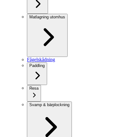
Matlagning utomhus
Fågelskådning
Paddling
Resa
Svamp & bärplockning