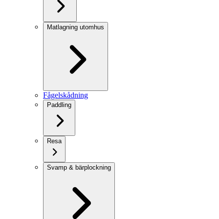
Matlagning utomhus
Fågelskådning
Paddling
Resa
Svamp & bärplockning