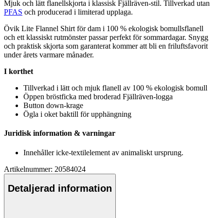
Mjuk och lätt
fla
nellskjorta i klassisk Fjällräven-stil. Tillverkad utan
PFAS
och producerad i limiterad u
pp
laga.
Övik Lite
Fla
nnel Shirt för dam i 100 % ekologisk bom
ull
s
fla
nell
och ett klassiskt rutmönster
pa
ssar
pe
rfekt för sommardagar. Snygg
och praktisk skjorta som garanterat kommer att bli en friluftsfavorit
under årets varmare månader.
I korthet
Tillverkad i lätt och mjuk
fla
nell av 100 % ekologisk bom
ull
Ö
pp
en bröstficka med broderad Fjällräven-logga
Button down-krage
Ögla i oket baktill för u
pp
hängning
Juridisk information & varningar
Innehåller icke-textilelement av animaliskt ursprung.
Artikelnummer: 20584024
Detaljerad information