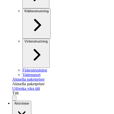
Klätterutrustning
Vinterutrustning
Fiskeutrustning
Vattensport
Aktuella paketpriser
Aktuella paketpriser
Utforska våra tält
Tält
Aktiviteter