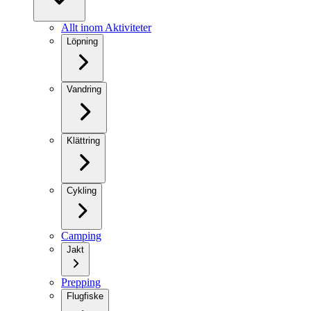
Allt inom Aktiviteter
Löpning
Vandring
Klättring
Cykling
Camping
Jakt
Prepping
Flugfiske