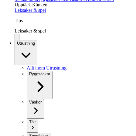
Upptäck Kånken
Leksaker & spel
Tips
Leksaker & spel
Utrustning
Allt inom Utrustning
Ryggsäckar
Väskor
Tält
Sovsäckar