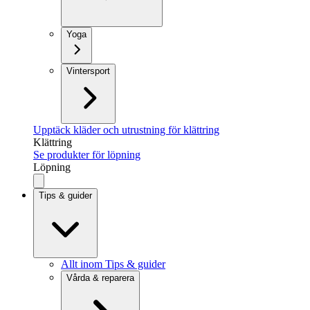
Yoga
Vintersport
Upptäck kläder och utrustning för klättring
Klättring
Se produkter för löpning
Löpning
Tips & guider
Allt inom Tips & guider
Vårda & reparera