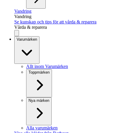
Vandring
Vandring
Se kunskap och tips för att vårda & reparera
Vårda & reparera
Varumärken
Allt inom Varumärken
Toppmärken
Nya märken
Alla varumärken