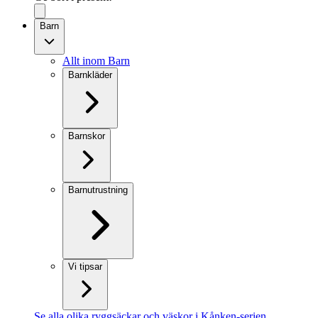
Barn
Allt inom Barn
Barnkläder
Barnskor
Barnutrustning
Vi tipsar
Se alla olika ryggsäckar och väskor i Kånken-serien