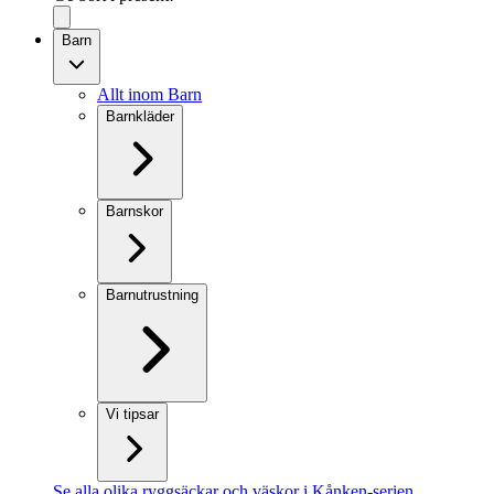
Barn
Allt inom Barn
Barnkläder
Barnskor
Barnutrustning
Vi tipsar
Se alla olika ryggsäckar och väskor i Kånken-serien