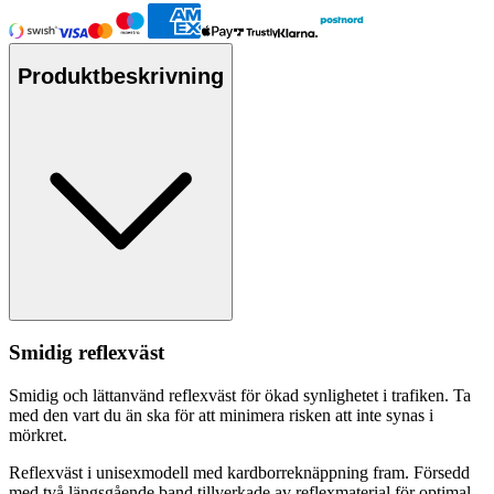
Produktbeskrivning
Smidig reflexväst
Smidig och lättanvänd reflexväst för ökad synlighetet i trafiken. Ta
med den vart du än ska för att minimera risken att inte synas i
mörkret.
Reflexväst i unisexmodell med kardborreknä
pp
ning fram. Försedd
med två längsgående band tillverkade av reflexmaterial för optimal