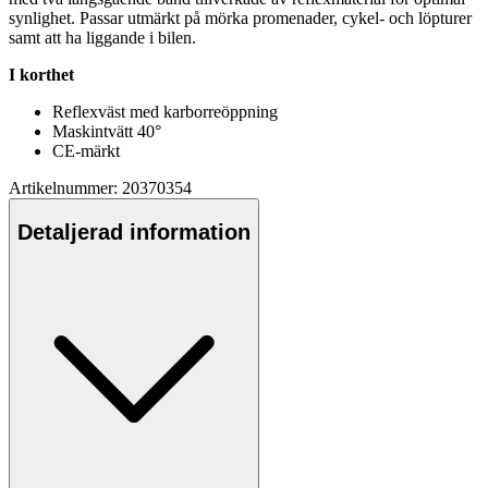
synlighet.
Pa
ssar utmärkt på mörka promenader, cykel- och löpturer
samt att ha liggande i bilen.
I korthet
Reflexväst med karborreö
pp
ning
Maskintvätt 40°
CE-märkt
Artikelnummer: 20370354
Detaljerad information