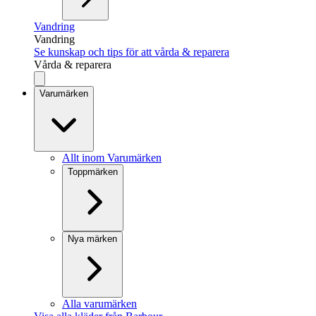
Vandring
Vandring
Se kunskap och tips för att vårda & reparera
Vårda & reparera
Varumärken
Allt inom Varumärken
Toppmärken
Nya märken
Alla varumärken