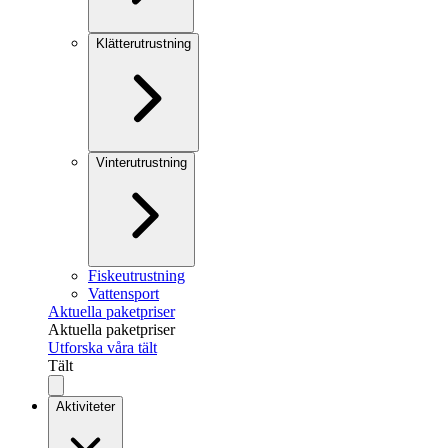
Klätterutrustning
Vinterutrustning
Fiskeutrustning
Vattensport
Aktuella paketpriser
Aktuella paketpriser
Utforska våra tält
Tält
Aktiviteter