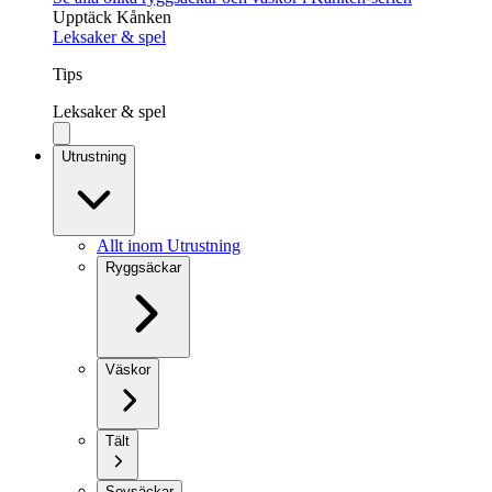
Upptäck Kånken
Leksaker & spel
Tips
Leksaker & spel
Utrustning
Allt inom Utrustning
Ryggsäckar
Väskor
Tält
Sovsäckar