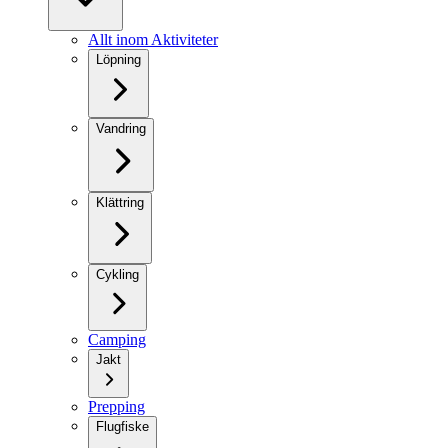
Allt inom Aktiviteter
Löpning
Vandring
Klättring
Cykling
Camping
Jakt
Prepping
Flugfiske