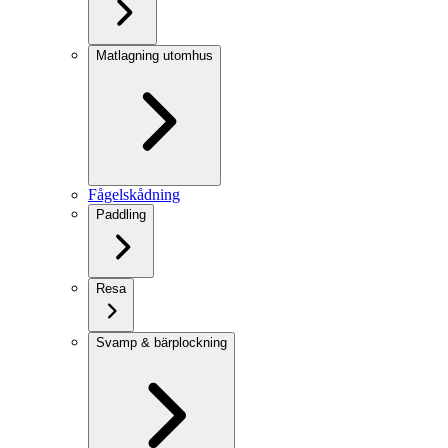
Matlagning utomhus
Fågelskådning
Paddling
Resa
Svamp & bärplockning