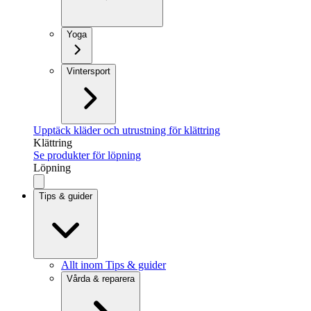
Yoga
Vintersport
Upptäck kläder och utrustning för klättring
Klättring
Se produkter för löpning
Löpning
Tips & guider
Allt inom Tips & guider
Vårda & reparera