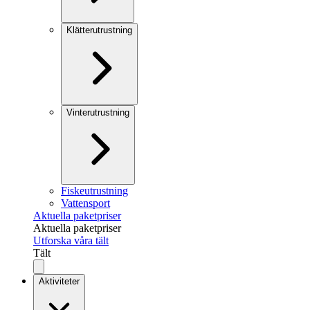
Klätterutrustning
Vinterutrustning
Fiskeutrustning
Vattensport
Aktuella paketpriser
Aktuella paketpriser
Utforska våra tält
Tält
Aktiviteter