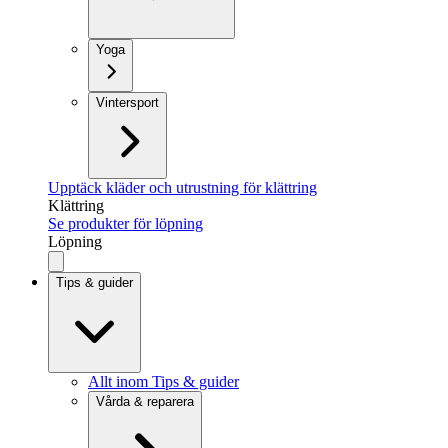
Yoga
Vintersport
Upptäck kläder och utrustning för klättring
Klättring
Se produkter för löpning
Löpning
Tips & guider
Allt inom Tips & guider
Vårda & reparera