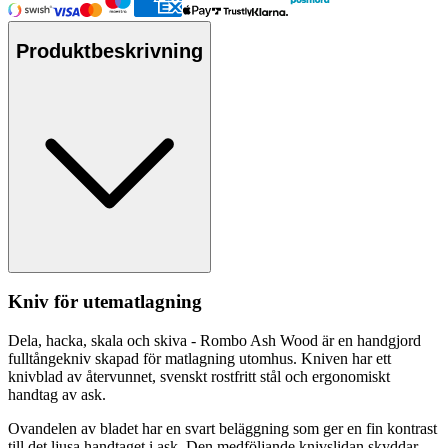
Produktbeskrivning
Kniv för utematlagning
Dela, hacka, skala och skiva - Rombo Ash Wood är en handgjord
f
ull
tångekniv ska
pa
d för matlagning utomhus. Kniven har ett
knivblad av återvunnet, svenskt rostfritt stål och ergonomiskt
handtag av ask.
Ovandelen av bladet har en svart beläggning som ger en fin kontrast
till det ljusa handtaget i ask. Den medföljande knivslidan skyddar