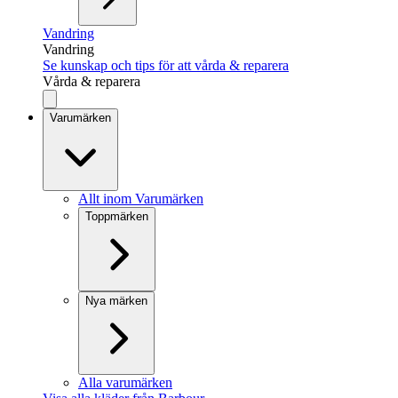
Vandring
Vandring
Se kunskap och tips för att vårda & reparera
Vårda & reparera
Varumärken
Allt inom Varumärken
Toppmärken
Nya märken
Alla varumärken