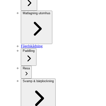
Matlagning utomhus
Fågelskådning
Paddling
Resa
Svamp & bärplockning