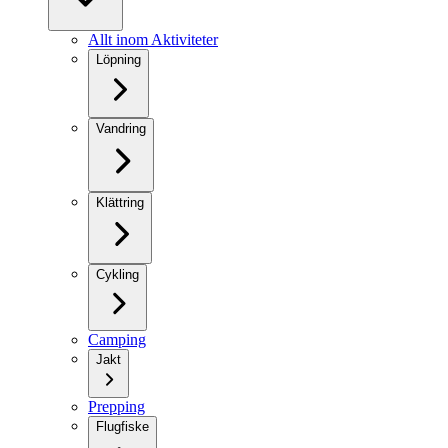
Allt inom Aktiviteter
Löpning
Vandring
Klättring
Cykling
Camping
Jakt
Prepping
Flugfiske