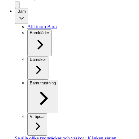
Barn
Allt inom Barn
Barnkläder
Barnskor
Barnutrustning
Vi tipsar
Se alla olika ryggsäckar och väskor i Kånken-serien