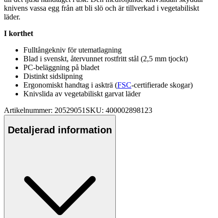
knivens vassa egg från att bli slö och är tillverkad i vegetabiliskt
läder.
I korthet
F
ull
tångekniv för utematlagning
Blad i svenskt, återvunnet rostfritt stål (2,5 mm tjockt)
PC-beläggning på bladet
Distinkt sidslipning
Ergonomiskt handtag i askträ (
FSC
-certifierade skogar)
Knivslida av vegetabiliskt garvat läder
Artikelnummer: 20529051
SKU: 400002898123
Detaljerad information