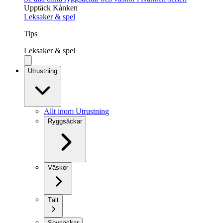
Upptäck Kånken
Leksaker & spel
Tips
Leksaker & spel
Utrustning
Allt inom Utrustning
Ryggsäckar
Väskor
Tält
Sovsäckar