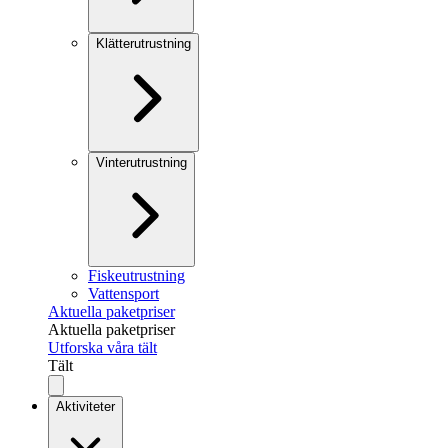
Klätterutrustning
Vinterutrustning
Fiskeutrustning
Vattensport
Aktuella paketpriser
Aktuella paketpriser
Utforska våra tält
Tält
Aktiviteter