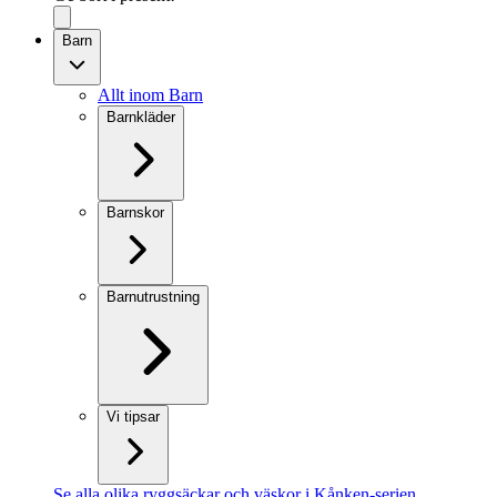
Barn
Allt inom Barn
Barnkläder
Barnskor
Barnutrustning
Vi tipsar
Se alla olika ryggsäckar och väskor i Kånken-serien