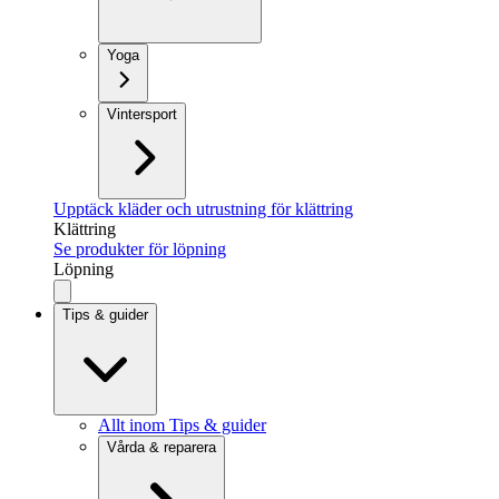
Yoga
Vintersport
Upptäck kläder och utrustning för klättring
Klättring
Se produkter för löpning
Löpning
Tips & guider
Allt inom Tips & guider
Vårda & reparera