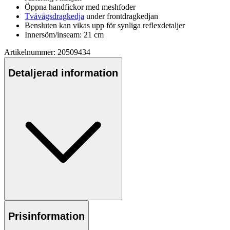
Ö
pp
na handfickor med meshfoder
Tvåvägsdragkedja
under frontdragkedjan
Bensluten kan vikas u
pp
för synliga reflexdetaljer
Innersöm/inseam: 21 cm
Artikelnummer: 20509434
Detaljerad information
Prisinformation