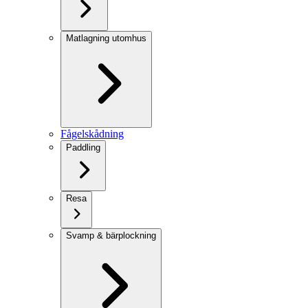
Matlagning utomhus
Fågelskådning
Paddling
Resa
Svamp & bärplockning