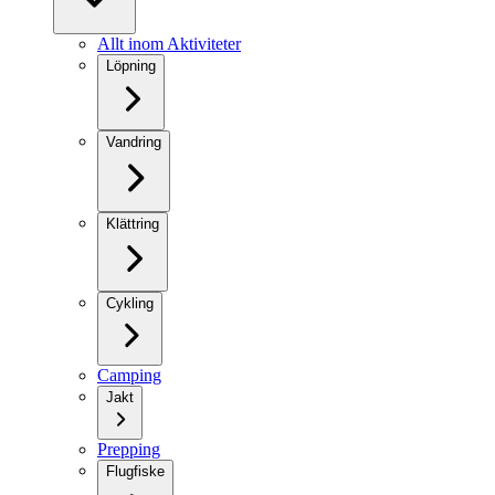
Allt inom Aktiviteter
Löpning
Vandring
Klättring
Cykling
Camping
Jakt
Prepping
Flugfiske