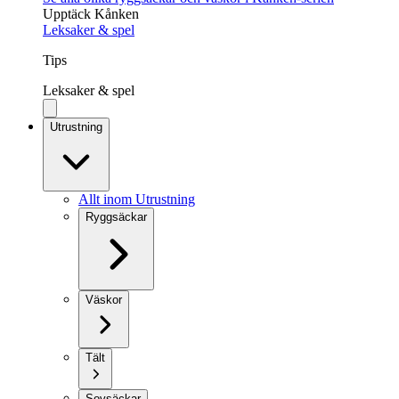
Upptäck Kånken
Leksaker & spel
Tips
Leksaker & spel
Utrustning
Allt inom Utrustning
Ryggsäckar
Väskor
Tält
Sovsäckar