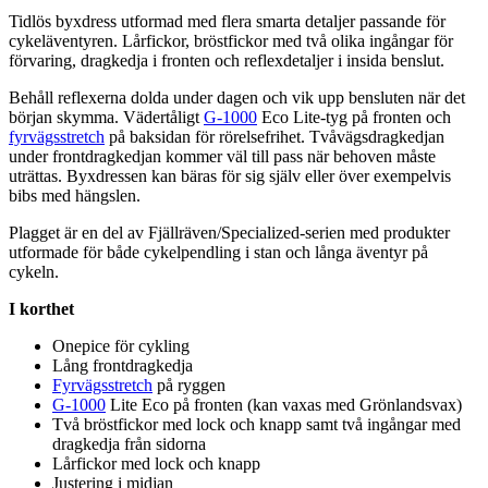
Tidlös byxdress utformad med flera smarta detaljer
pa
ssande för
cykeläventyren. Lårfickor, bröstfickor med två olika ingångar för
förvaring, dragkedja i fronten och reflexdetaljer i insida benslut.
Behåll reflexerna dolda under dagen och vik u
pp
bensluten när det
början skymma. Vädertåligt
G-1000
Eco Lite-tyg på fronten och
fyrvägsstretch
på baksidan för rörelsefrihet.
Tvåvägsdragkedja
n
under frontdragkedjan kommer väl till
pa
ss när behoven måste
uträttas. Byxdressen kan bäras för sig själv eller över exem
pe
lvis
bibs med hängslen.
Plagget är en del av Fjällräven/S
pe
cialized-serien med produkter
utformade för både cykel
pe
ndling i stan och långa äventyr på
cykeln.
I korthet
Onepice för cykling
Lång frontdragkedja
Fyrvägsstretch
på ryggen
G-1000
Lite Eco på fronten (kan vaxas med Grönlandsvax)
Två bröstfickor med lock och kna
pp
samt två ingångar med
dragkedja från sidorna
Lårfickor med lock och kna
pp
Justering i midjan