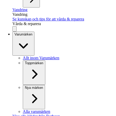
Vandring
Vandring
Se kunskap och tips för att vårda & reparera
Vårda & reparera
Varumärken
Allt inom Varumärken
Toppmärken
Nya märken
Alla varumärken