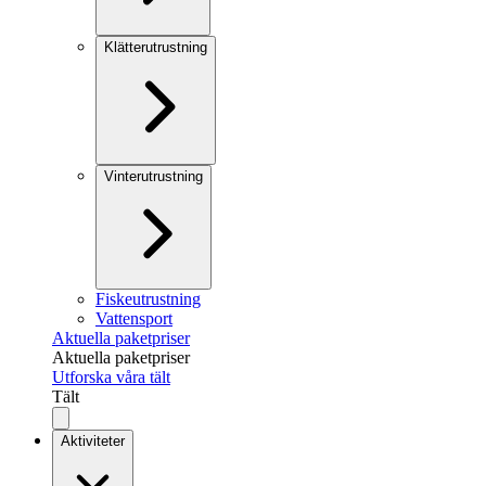
Klätterutrustning
Vinterutrustning
Fiskeutrustning
Vattensport
Aktuella paketpriser
Aktuella paketpriser
Utforska våra tält
Tält
Aktiviteter