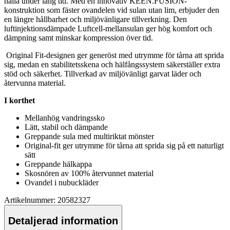
hålla under lång tid. Med en innovativ KEEN.FUSION-
konstruktion som fäster ovandelen vid sulan utan lim, erbjuder den
en längre hållbarhet och miljövänligare tillverkning. Den
luftinjektionsdäm
pa
de Luftcell-mellansulan ger hög komfort och
dämpning samt minskar kompression över tid.
Original Fit-designen ger generöst med utrymme för tårna att sprida
sig, medan en stabilitetsskena och hälfångssystem säkerställer extra
stöd och säkerhet. Tillverkad av miljövänligt garvat läder och
återvunna material.
I korthet
Mellanhög vandringssko
Lätt, stabil och däm
pa
nde
Gre
pp
ande sula med multiriktat mönster
Original-fit ger utrymme för tårna att sprida sig på ett naturligt
sätt
Gre
pp
ande hälka
pp
a
Skosnören av 100% återvunnet material
Ovandel i nubuckläder
Artikelnummer: 20582327
Detaljerad information