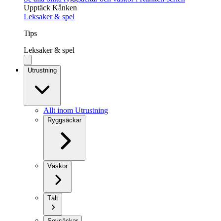
Upptäck Kånken
Leksaker & spel
Tips
Leksaker & spel
Utrustning
Allt inom Utrustning
Ryggsäckar
Väskor
Tält
Sovsäckar