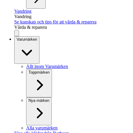
Vandring
Vandring
Se kunskap och tips för att vårda & reparera
Vårda & reparera
Varumärken
Allt inom Varumärken
Toppmärken
Nya märken
Alla varumärken