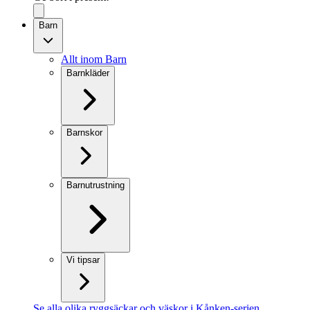
Barn
Allt inom Barn
Barnkläder
Barnskor
Barnutrustning
Vi tipsar
Se alla olika ryggsäckar och väskor i Kånken-serien