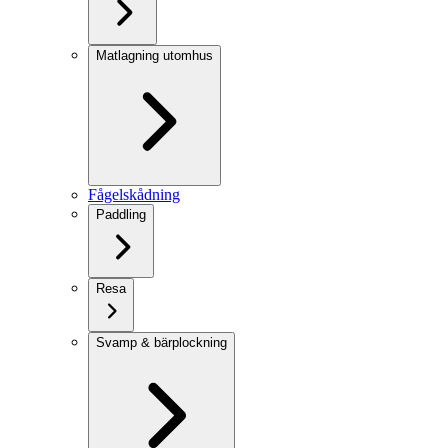
Matlagning utomhus
Fågelskådning
Paddling
Resa
Svamp & bärplockning