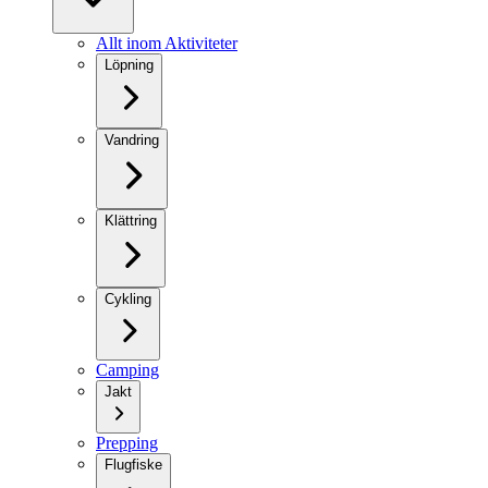
Allt inom Aktiviteter
Löpning
Vandring
Klättring
Cykling
Camping
Jakt
Prepping
Flugfiske