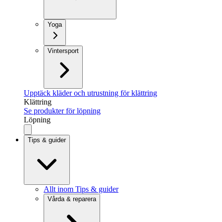
Yoga
Vintersport
Upptäck kläder och utrustning för klättring
Klättring
Se produkter för löpning
Löpning
Tips & guider
Allt inom Tips & guider
Vårda & reparera