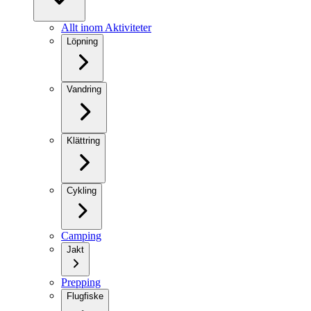
Allt inom Aktiviteter
Löpning
Vandring
Klättring
Cykling
Camping
Jakt
Prepping
Flugfiske