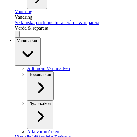
Vandring
Vandring
Se kunskap och tips för att vårda & reparera
Vårda & reparera
Varumärken
Allt inom Varumärken
Toppmärken
Nya märken
Alla varumärken