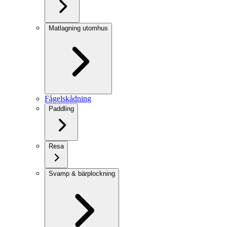
Matlagning utomhus
Fågelskådning
Paddling
Resa
Svamp & bärplockning