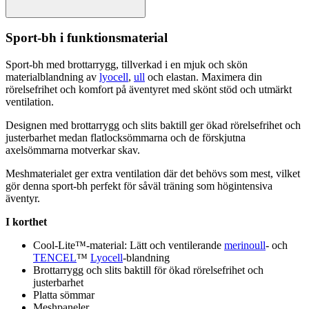
Sport-bh i funktionsmaterial
Sport-bh med brottarrygg, tillverkad i en mjuk och skön
materialblandning av
lyocell
,
ull
och elastan. Maximera din
rörelsefrihet och komfort på äventyret med skönt stöd och utmärkt
ventilation.
Designen med brottarrygg och slits baktill ger ökad rörelsefrihet och
justerbarhet medan
fla
tlocksömmarna och de förskjutna
axelsömmarna motverkar skav.
Meshmaterialet ger extra ventilation där det behövs som mest, vilket
gör denna sport-bh
pe
rfekt för såväl träning som högintensiva
äventyr.
I korthet
Cool-Lite™-material: Lätt och ventilerande
merinoull
- och
TENCEL
™
Lyocell
-blandning
Brottarrygg och slits baktill för ökad rörelsefrihet och
justerbarhet
Platta sömmar
Mesh
pa
neler