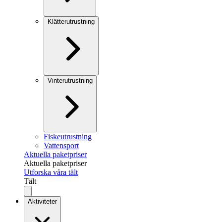
Klätterutrustning
Vinterutrustning
Fiskeutrustning
Vattensport
Aktuella paketpriser
Aktuella paketpriser
Utforska våra tält
Tält
Aktiviteter