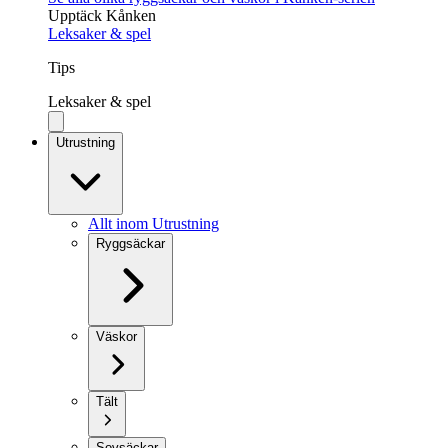
Upptäck Kånken
Leksaker & spel
Tips
Leksaker & spel
Utrustning
Allt inom Utrustning
Ryggsäckar
Väskor
Tält
Sovsäckar