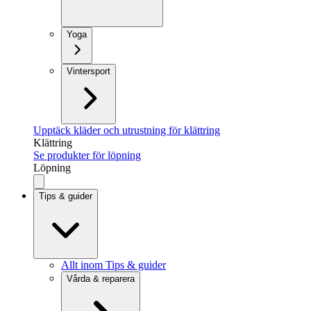
Yoga
Vintersport
Upptäck kläder och utrustning för klättring
Klättring
Se produkter för löpning
Löpning
Tips & guider
Allt inom Tips & guider
Vårda & reparera