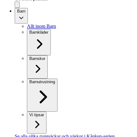
Barn
Allt inom Barn
Barnkläder
Barnskor
Barnutrustning
Vi tipsar
Se alla olika ryggsäckar och väskor i Kånken-serien