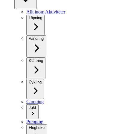
Allt inom Aktiviteter
Löpning
Vandring
Klättring
Cykling
Camping
Jakt
Prepping
Flugfiske