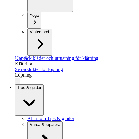
Yoga
Vintersport
Upptäck kläder och utrustning för klättring
Klättring
Se produkter för löpning
Löpning
Tips & guider
Allt inom Tips & guider
Vårda & reparera