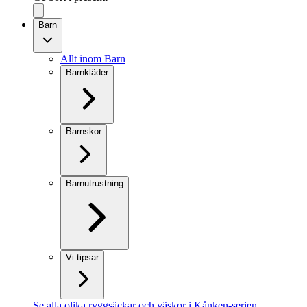
Barn
Allt inom Barn
Barnkläder
Barnskor
Barnutrustning
Vi tipsar
Se alla olika ryggsäckar och väskor i Kånken-serien