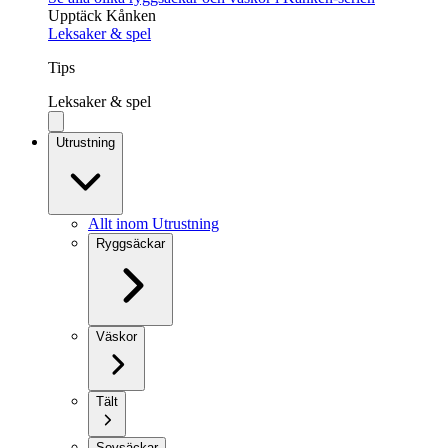
Upptäck Kånken
Leksaker & spel
Tips
Leksaker & spel
Utrustning
Allt inom Utrustning
Ryggsäckar
Väskor
Tält
Sovsäckar