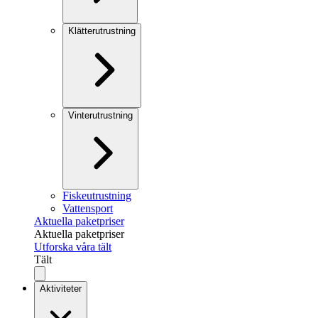
Klätterutrustning
Vinterutrustning
Fiskeutrustning
Vattensport
Aktuella paketpriser
Aktuella paketpriser
Utforska våra tält
Tält
Aktiviteter