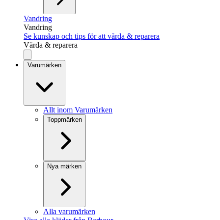
Vandring
Vandring
Se kunskap och tips för att vårda & reparera
Vårda & reparera
Varumärken
Allt inom Varumärken
Toppmärken
Nya märken
Alla varumärken