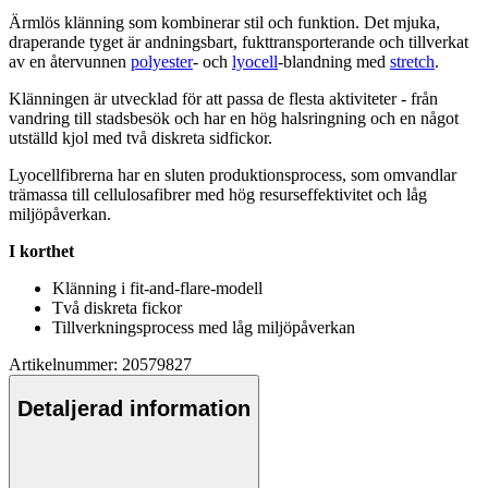
Ärmlös klänning som kombinerar stil och funktion. Det mjuka,
dra
pe
rande tyget är andningsbart, fukttransporterande och tillverkat
av en återvunnen
polyester
- och
lyocell
-blandning med
stretch
.
Klänningen är utvecklad för att
pa
ssa de flesta aktiviteter - från
vandring till stadsbesök och har en hög halsringning och en något
utställd kjol med två diskreta sidfickor.
Lyocell
fibrerna har en sluten produktionsprocess, som omvandlar
trämassa till
cellulosa
fibrer med hög resurseffektivitet och låg
miljöpåverkan.
I korthet
Klänning i fit-and-
fla
re-modell
Två diskreta fickor
Tillverkningsprocess med låg miljöpåverkan
Artikelnummer: 20579827
Detaljerad information