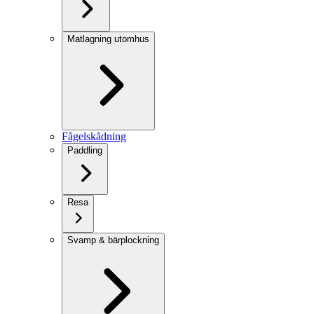
Matlagning utomhus
Fågelskådning
Paddling
Resa
Svamp & bärplockning