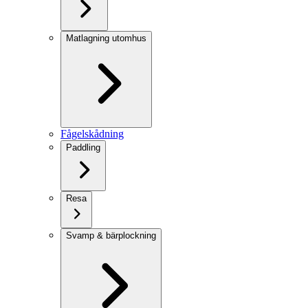
Matlagning utomhus
Fågelskådning
Paddling
Resa
Svamp & bärplockning