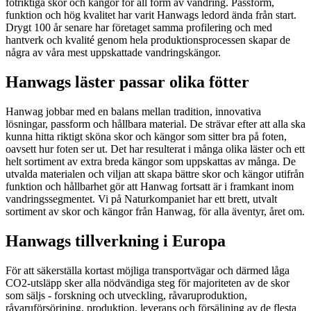
fotriktiga skor och kängor för all form av vandring. Passform,
funktion och hög kvalitet har varit Hanwags ledord ända från start.
Drygt 100 år senare har företaget samma profilering och med
hantverk och kvalité genom hela produktionsprocessen skapar de
några av våra mest uppskattade vandringskängor.
Hanwags läster passar olika fötter
Hanwag jobbar med en balans mellan tradition, innovativa
lösningar, passform och hållbara material. De strävar efter att alla ska
kunna hitta riktigt sköna skor och kängor som sitter bra på foten,
oavsett hur foten ser ut. Det har resulterat i många olika läster och ett
helt sortiment av extra breda kängor som uppskattas av många. De
utvalda materialen och viljan att skapa bättre skor och kängor utifrån
funktion och hållbarhet gör att Hanwag fortsatt är i framkant inom
vandringssegmentet. Vi på Naturkompaniet har ett brett, utvalt
sortiment av skor och kängor från Hanwag, för alla äventyr, året om.
Hanwags tillverkning i Europa
För att säkerställa kortast möjliga transportvägar och därmed låga
CO2-utsläpp sker alla nödvändiga steg för majoriteten av de skor
som säljs - forskning och utveckling, råvaruproduktion,
råvaruförsörjning, produktion, leverans och försäljning av de flesta