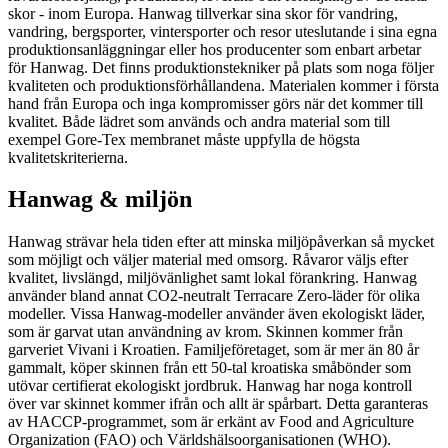
skor - inom Europa. Hanwag tillverkar sina skor för vandring,
vandring, bergsporter, vintersporter och resor uteslutande i sina egna
produktionsanläggningar eller hos producenter som enbart arbetar
för Hanwag. Det finns produktionstekniker på plats som noga följer
kvaliteten och produktionsförhållandena. Materialen kommer i första
hand från Europa och inga kompromisser görs när det kommer till
kvalitet. Både lädret som används och andra material som till
exempel Gore-Tex membranet måste uppfylla de högsta
kvalitetskriterierna.
Hanwag & miljön
Hanwag strävar hela tiden efter att minska miljöpåverkan så mycket
som möjligt och väljer material med omsorg. Råvaror väljs efter
kvalitet, livslängd, miljövänlighet samt lokal förankring. Hanwag
använder bland annat CO2-neutralt Terracare Zero-läder för olika
modeller. Vissa Hanwag-modeller använder även ekologiskt läder,
som är garvat utan användning av krom. Skinnen kommer från
garveriet Vivani i Kroatien. Familjeföretaget, som är mer än 80 år
gammalt, köper skinnen från ett 50-tal kroatiska småbönder som
utövar certifierat ekologiskt jordbruk. Hanwag har noga kontroll
över var skinnet kommer ifrån och allt är spårbart. Detta garanteras
av HACCP-programmet, som är erkänt av Food and Agriculture
Organization (FAO) och Världshälsoorganisationen (WHO).