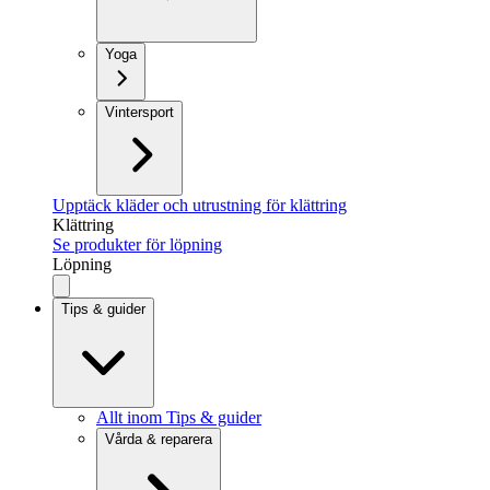
Yoga
Vintersport
Upptäck kläder och utrustning för klättring
Klättring
Se produkter för löpning
Löpning
Tips & guider
Allt inom Tips & guider
Vårda & reparera