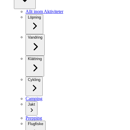
Allt inom Aktiviteter
Löpning
Vandring
Klättring
Cykling
Camping
Jakt
Prepping
Flugfiske