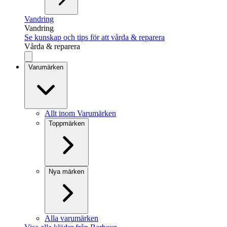
Vandring
Vandring
Se kunskap och tips för att vårda & reparera
Vårda & reparera
Varumärken
Allt inom Varumärken
Toppmärken
Nya märken
Alla varumärken