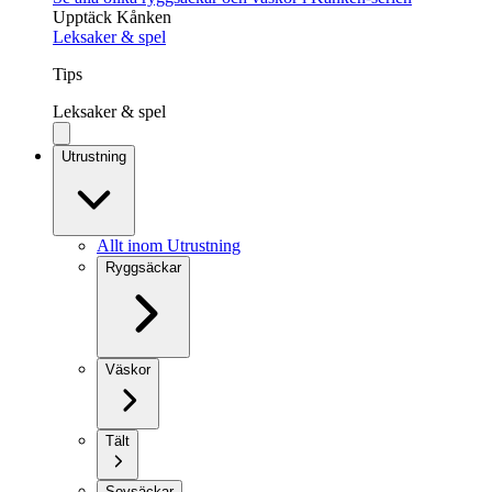
Upptäck Kånken
Leksaker & spel
Tips
Leksaker & spel
Utrustning
Allt inom Utrustning
Ryggsäckar
Väskor
Tält
Sovsäckar