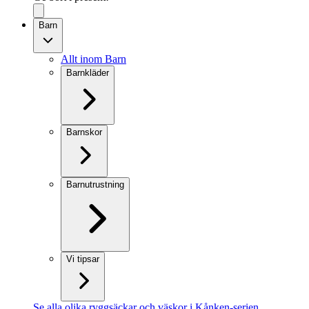
Barn
Allt inom Barn
Barnkläder
Barnskor
Barnutrustning
Vi tipsar
Se alla olika ryggsäckar och väskor i Kånken-serien