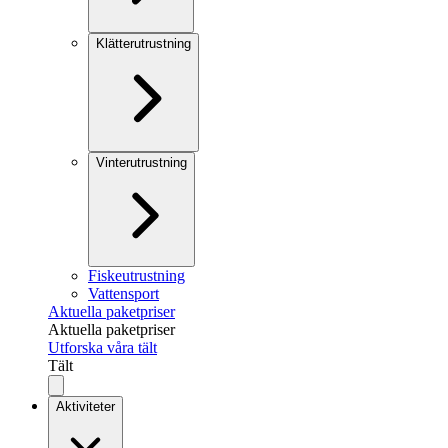
Klätterutrustning
Vinterutrustning
Fiskeutrustning
Vattensport
Aktuella paketpriser
Aktuella paketpriser
Utforska våra tält
Tält
Aktiviteter