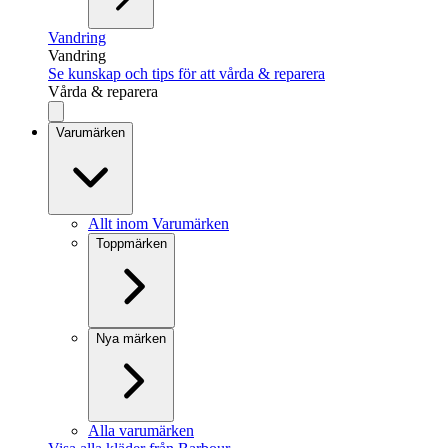
Vandring
Vandring
Se kunskap och tips för att vårda & reparera
Vårda & reparera
Varumärken
Allt inom Varumärken
Toppmärken
Nya märken
Alla varumärken