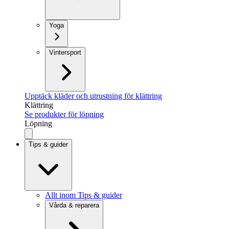
Yoga
Vintersport
Upptäck kläder och utrustning för klättring
Klättring
Se produkter för löpning
Löpning
Tips & guider
Allt inom Tips & guider
Vårda & reparera