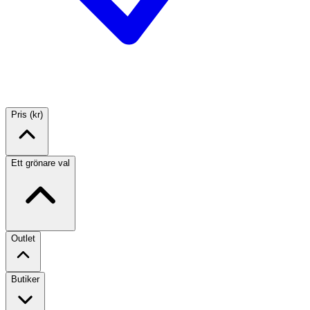
Pris (kr)
Ett grönare val
Outlet
Butiker