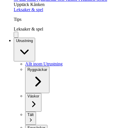
Upptäck Kånken
Leksaker & spel
Tips
Leksaker & spel
Utrustning
Allt inom Utrustning
Ryggsäckar
Väskor
Tält
Sovsäckar