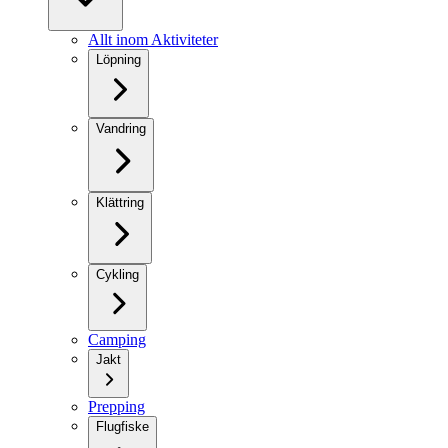
Allt inom Aktiviteter
Löpning
Vandring
Klättring
Cykling
Camping
Jakt
Prepping
Flugfiske