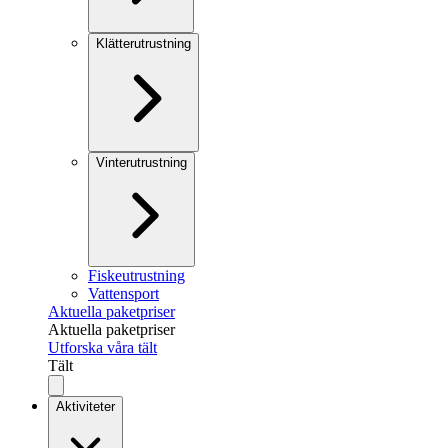
Klätterutrustning
Vinterutrustning
Fiskeutrustning
Vattensport
Aktuella paketpriser
Aktuella paketpriser
Utforska våra tält
Tält
Aktiviteter