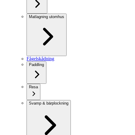
Matlagning utomhus
Fågelskådning
Paddling
Resa
Svamp & bärplockning