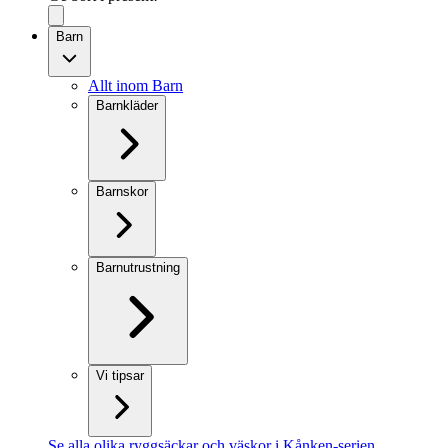
Barn
Allt inom Barn
Barnkläder
Barnskor
Barnutrustning
Vi tipsar
Se alla olika ryggsäckar och väskor i Kånken-serien