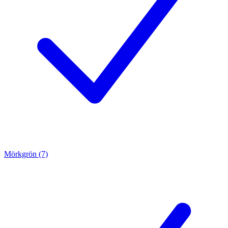
Mörkgrön (7)