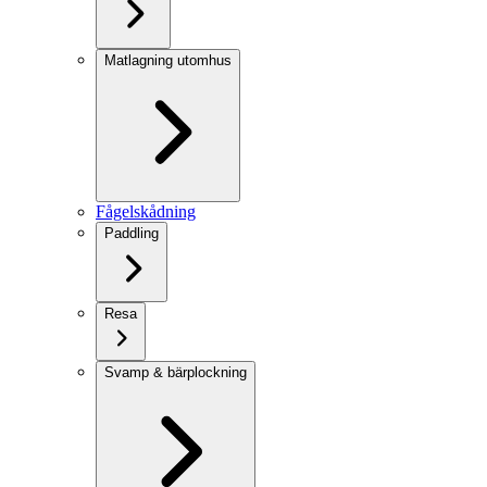
Matlagning utomhus
Fågelskådning
Paddling
Resa
Svamp & bärplockning