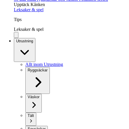
Upptäck Kånken
Leksaker & spel
Tips
Leksaker & spel
Utrustning
Allt inom Utrustning
Ryggsäckar
Väskor
Tält
Sovsäckar