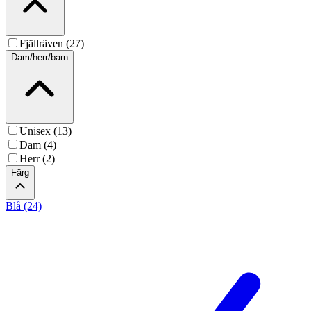
Fjällräven (27)
Dam/herr/barn
Unisex (13)
Dam (4)
Herr (2)
Färg
Blå (24)