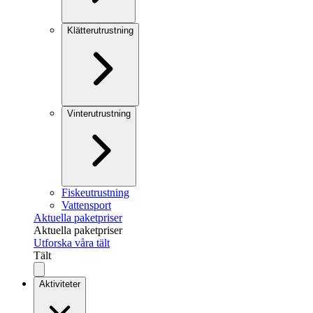
Klätterutrustning
Vinterutrustning
Fiskeutrustning
Vattensport
Aktuella paketpriser
Aktuella paketpriser
Utforska våra tält
Tält
Aktiviteter