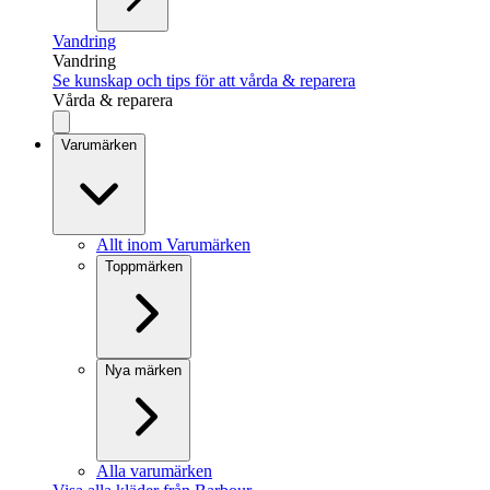
Vandring
Vandring
Se kunskap och tips för att vårda & reparera
Vårda & reparera
Varumärken
Allt inom Varumärken
Toppmärken
Nya märken
Alla varumärken