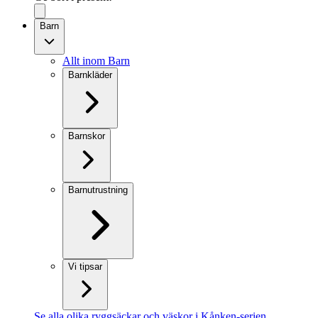
Barn
Allt inom Barn
Barnkläder
Barnskor
Barnutrustning
Vi tipsar
Se alla olika ryggsäckar och väskor i Kånken-serien