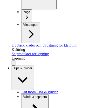
Yoga
Vintersport
Upptäck kläder och utrustning för klättring
Klättring
Se produkter för löpning
Löpning
Tips & guider
Allt inom Tips & guider
Vårda & reparera