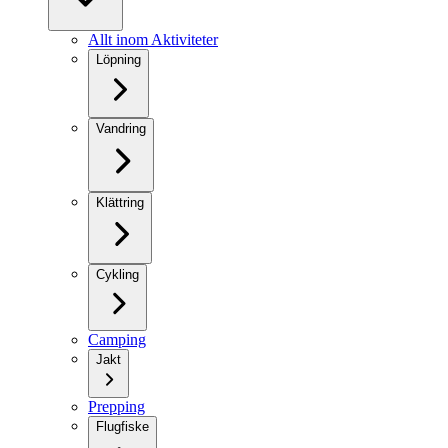
Allt inom Aktiviteter
Löpning
Vandring
Klättring
Cykling
Camping
Jakt
Prepping
Flugfiske