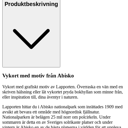
Produktbeskrivning
Vykort med motiv från Abisko
Vykort med grafiskt motiv av La
pp
orten. Överraska en vän med en
skriven hälsning eller låt vykortet pryda bokhyllan som minne från,
eller inspiration till, dina äventyr i naturen.
La
pp
orten hittar du i Abisko national
pa
rk som inrättades 1909 med
avsikt att bevara ett område med högnordisk fjällnatur.
National
pa
rken är belägen 25 mil norr om polcirkeln. Under
sommaren är detta en av Sveriges solrikaste platser och under
vintern är Abisko en av de bästa platserna i världen för att u
pp
leva