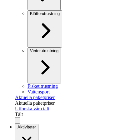
Klätterutrustning
Vinterutrustning
Fiskeutrustning
Vattensport
Aktuella paketpriser
Aktuella paketpriser
Utforska våra tält
Tält
Aktiviteter