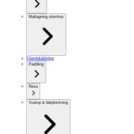
Matlagning utomhus
Fågelskådning
Paddling
Resa
Svamp & bärplockning