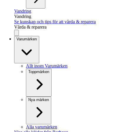
Vandring
Vandring
Se kunskap och tips för att vårda & reparera
Vårda & reparera
Varumärken
Allt inom Varumärken
Toppmärken
Nya märken
Alla varumärken