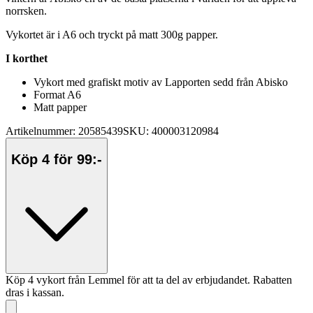
norrsken.
Vykortet är i A6 och tryckt på matt 300g
pa
pp
er.
I korthet
Vykort med grafiskt motiv av La
pp
orten sedd från Abisko
Format A6
Matt
pa
pp
er
Artikelnummer: 20585439
SKU: 400003120984
Köp 4 för 99:-
Köp 4 vykort från Lemmel för att ta del av erbjudandet. Rabatten
dras i kassan.