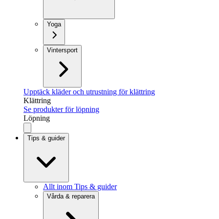
Yoga
Vintersport
Upptäck kläder och utrustning för klättring
Klättring
Se produkter för löpning
Löpning
Tips & guider
Allt inom Tips & guider
Vårda & reparera