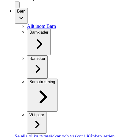
Barn
Allt inom Barn
Barnkläder
Barnskor
Barnutrustning
Vi tipsar
Se alla olika ryggsäckar och väskor i Kånken-serien