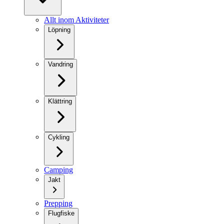
Allt inom Aktiviteter
Löpning
Vandring
Klättring
Cykling
Camping
Jakt
Prepping
Flugfiske