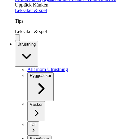
Upptäck Kånken
Leksaker & spel
Tips
Leksaker & spel
Utrustning
Allt inom Utrustning
Ryggsäckar
Väskor
Tält
Sovsäckar