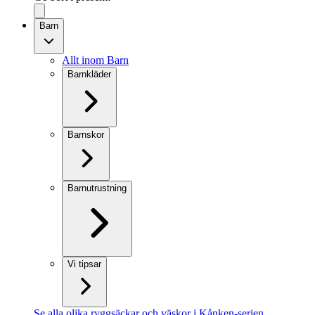
Barn
Allt inom Barn
Barnkläder
Barnskor
Barnutrustning
Vi tipsar
Se alla olika ryggsäckar och väskor i Kånken-serien