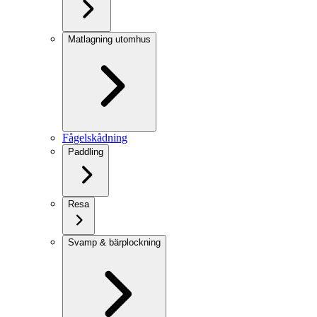
Matlagning utomhus
Fågelskådning
Paddling
Resa
Svamp & bärplockning