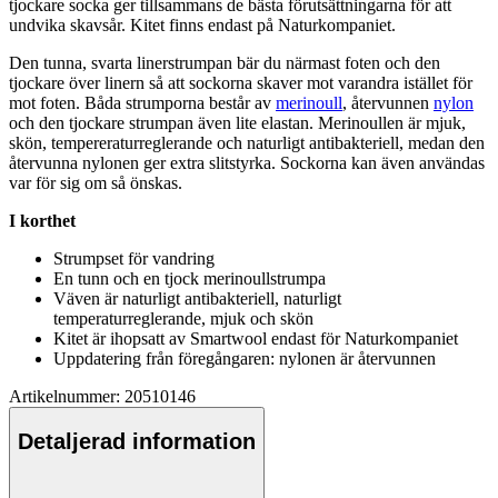
tjockare socka ger tillsammans de bästa förutsättningarna för att
undvika skavsår. Kitet finns endast på Naturkom
pa
niet.
Den tunna, svarta linerstrum
pa
n bär du närmast foten och den
tjockare över linern så att sockorna skaver mot varandra istället för
mot foten. Båda strumporna består av
merinoull
, återvunnen
nylon
och den tjockare strum
pa
n även lite elastan.
Merinoull
en är mjuk,
skön, tem
pe
reraturreglerande och naturligt antibakteriell, medan den
återvunna
nylon
en ger extra slitstyrka. Sockorna kan även användas
var för sig om så önskas.
I korthet
Strum
ps
et för vandring
En tunn och en tjock
merinoull
strum
pa
Väven är naturligt antibakteriell, naturligt
tem
pe
raturreglerande, mjuk och skön
Kitet är iho
ps
att av Smartwool endast för Naturkom
pa
niet
U
pp
datering från föregångaren:
nylon
en är återvunnen
Artikelnummer: 20510146
Detaljerad information