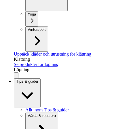
Yoga
Vintersport
Upptäck kläder och utrustning för klättring
Klättring
Se produkter för löpning
Löpning
Tips & guider
Allt inom Tips & guider
Vårda & reparera