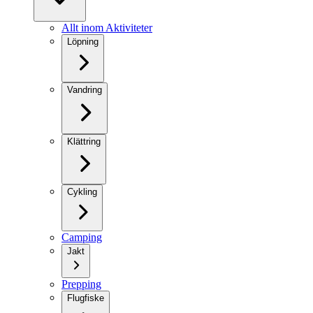
Allt inom Aktiviteter
Löpning
Vandring
Klättring
Cykling
Camping
Jakt
Prepping
Flugfiske