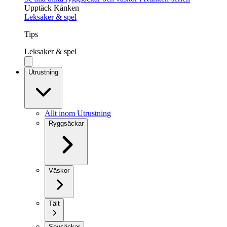
Upptäck Kånken
Leksaker & spel
Tips
Leksaker & spel
Utrustning
Allt inom Utrustning
Ryggsäckar
Väskor
Tält
Sovsäckar