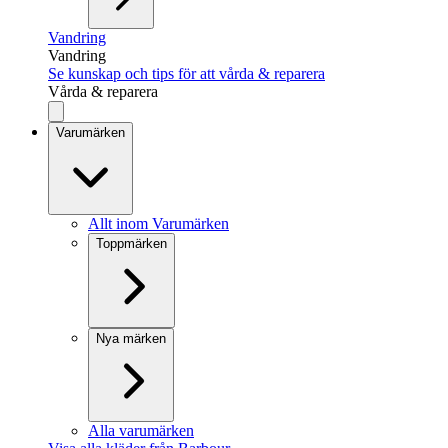
Vandring
Vandring
Se kunskap och tips för att vårda & reparera
Vårda & reparera
Varumärken
Allt inom Varumärken
Toppmärken
Nya märken
Alla varumärken