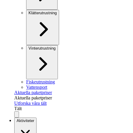
Klätterutrustning
Vinterutrustning
Fiskeutrustning
Vattensport
Aktuella paketpriser
Aktuella paketpriser
Utforska våra tält
Tält
Aktiviteter