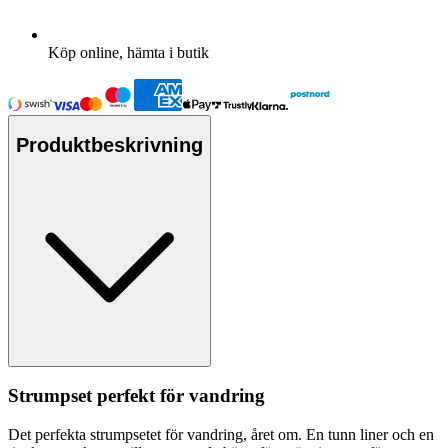
Köp online, hämta i butik
Produktbeskrivning
Strum
ps
et
pe
rfekt för vandring
Det
pe
rfekta strum
ps
etet för vandring, året om. En tunn liner och en