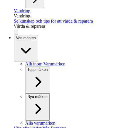
Vandring
Vandring
Se kunskap och tips för att vårda & reparera
Vårda & reparera
Varumärken
Allt inom Varumärken
Toppmärken
Nya märken
Alla varumärken