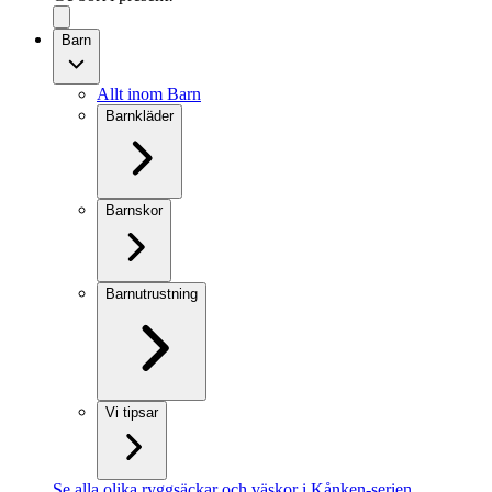
Barn
Allt inom Barn
Barnkläder
Barnskor
Barnutrustning
Vi tipsar
Se alla olika ryggsäckar och väskor i Kånken-serien