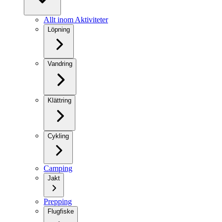
Allt inom Aktiviteter
Löpning
Vandring
Klättring
Cykling
Camping
Jakt
Prepping
Flugfiske