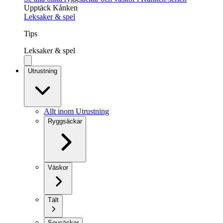
Upptäck Kånken
Leksaker & spel
Tips
Leksaker & spel
Utrustning
Allt inom Utrustning
Ryggsäckar
Väskor
Tält
Sovsäckar