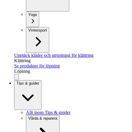
Yoga
Vintersport
Upptäck kläder och utrustning för klättring
Klättring
Se produkter för löpning
Löpning
Tips & guider
Allt inom Tips & guider
Vårda & reparera