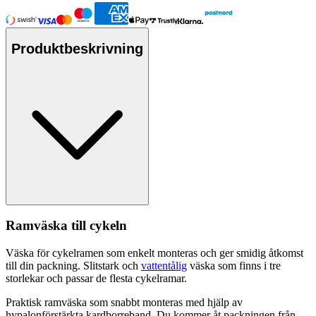
Produktbeskrivning
Ramväska till cykeln
Väska för cykelramen som enkelt monteras och ger smidig åtkomst
till din
pa
ckning. Slitstark och
vattentålig
väska som finns i tre
storlekar och
pa
ssar de flesta cykelramar.
Praktisk ramväska som snabbt monteras med hjälp av
hy
pa
lonförstärkta kardborreband. Du kommer åt
pa
ckningen från