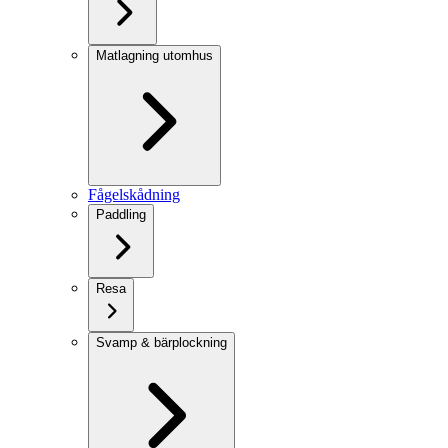
Matlagning utomhus
Fågelskådning
Paddling
Resa
Svamp & bärplockning