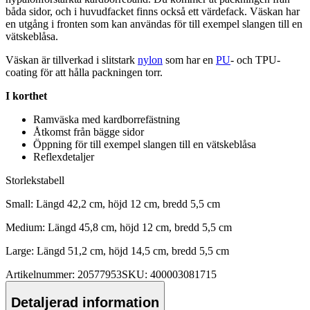
båda sidor, och i huvudfacket finns också ett värdefack. Väskan har
en utgång i fronten som kan användas för till exem
pe
l slangen till en
vätskeblåsa.
Väskan är tillverkad i slitstark
nylon
som har en
PU
- och T
PU-
coating
för att hålla
pa
ckningen torr.
I korthet
Ramväska med kardborrefästning
Åtkomst från bägge sidor
Ö
pp
ning för till exem
pe
l slangen till en vätskeblåsa
Reflexdetaljer
Storlekstabell
Small: Längd 42,2 cm, höjd 12 cm, bredd 5,5 cm
Medium: Längd 45,8 cm, höjd 12 cm, bredd 5,5 cm
Large: Längd 51,2 cm, höjd 14,5 cm, bredd 5,5 cm
Artikelnummer: 20577953
SKU: 400003081715
Detaljerad information