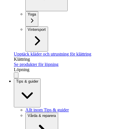
Yoga
Vintersport
Upptäck kläder och utrustning för klättring
Klättring
Se produkter för löpning
Löpning
Tips & guider
Allt inom Tips & guider
Vårda & reparera