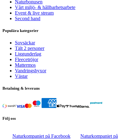
Naturbonusen
Vårt miljö- & hållbarhetsarbete
Event & live stream
Second hand
Populära kategorier
Sovsäckar
Tält 2 personer
Liggunderlag
Fleecetröjor
Mattermos
Vandringsbyxor
Västar
Betalning & leverans
Följ oss
Naturkompaniet på Facebook
Naturkompaniet på