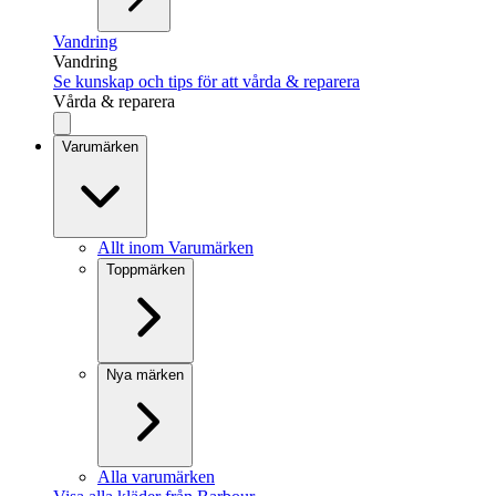
Vandring
Vandring
Se kunskap och tips för att vårda & reparera
Vårda & reparera
Varumärken
Allt inom Varumärken
Toppmärken
Nya märken
Alla varumärken