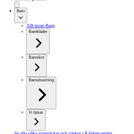
Barn
Allt inom Barn
Barnkläder
Barnskor
Barnutrustning
Vi tipsar
Se alla olika ryggsäckar och väskor i Kånken-serien