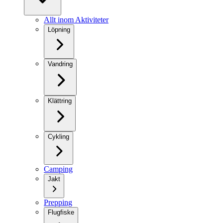
Allt inom Aktiviteter
Löpning
Vandring
Klättring
Cykling
Camping
Jakt
Prepping
Flugfiske