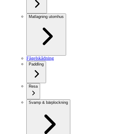
Matlagning utomhus
Fågelskådning
Paddling
Resa
Svamp & bärplockning