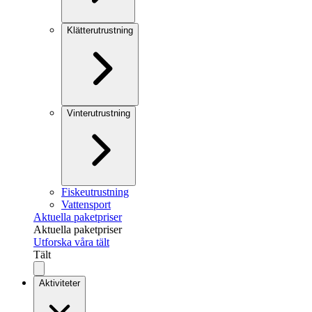
Klätterutrustning
Vinterutrustning
Fiskeutrustning
Vattensport
Aktuella paketpriser
Aktuella paketpriser
Utforska våra tält
Tält
Aktiviteter