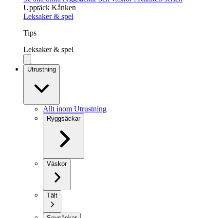
Upptäck Kånken
Leksaker & spel
Tips
Leksaker & spel
Utrustning
Allt inom Utrustning
Ryggsäckar
Väskor
Tält
Sovsäckar