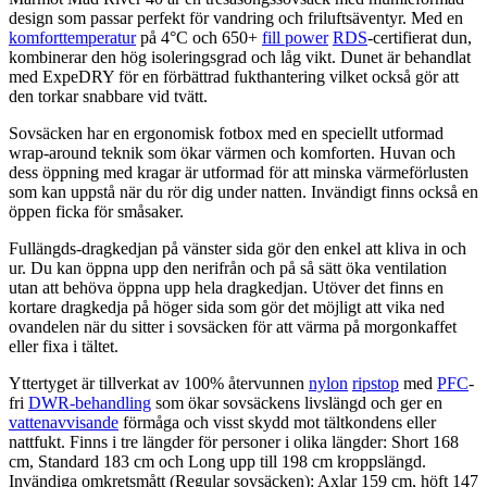
design som
pa
ssar
pe
rfekt för vandring och friluftsäventyr. Med en
komforttemperatur
på 4°C och 650+
fill power
RDS
-certifierat dun,
kombinerar den hög isoleringsgrad och låg vikt. Dunet är behandlat
med Ex
pe
DRY för en förbättrad fukthantering vilket också gör att
den torkar snabbare vid tvätt.
Sovsäcken har en ergonomisk fotbox med en s
pe
ciellt utformad
wrap-around teknik som ökar värmen och komforten. Huvan och
dess ö
pp
ning med kragar är utformad för att minska värmeförlusten
som kan u
pp
stå när du rör dig under natten. Invändigt finns också en
ö
pp
en ficka för småsaker.
F
ull
ängds-dragkedjan på vänster sida gör den enkel att kliva in och
ur. Du kan ö
pp
na u
pp
den nerifrån och på så sätt öka ventilation
utan att behöva ö
pp
na u
pp
hela dragkedjan. Utöver det finns en
kortare dragkedja på höger sida som gör det möjligt att vika ned
ovandelen när du sitter i sovsäcken för att värma på morgonkaffet
eller fixa i tältet.
Yttertyget är tillverkat av 100% återvunnen
nylon
ripstop
med
PFC
-
fri
DWR-behandling
som ökar sovsäckens livslängd och ger en
vattenavvisande
förmåga och visst skydd mot tältkondens eller
nattfukt. Finns i tre längder för
pe
rsoner i olika längder: Short 168
cm, Standard 183 cm och Long u
pp
till 198 cm kro
pp
slängd.
Invändiga omkretsmått (Regular sovsäcken): Axlar 159 cm, höft 147