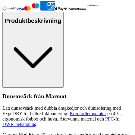
Produktbeskrivning
Dunsovsäck från Marmot
Lätt dunsovsäck med dubbla dragkedjor och dunisolering med
Ex
pe
DRY för bättre fukthantering.
Komforttemperatur
på 4°C,
ergonomisk fotbox och huva. Återvunna material och
PFC
-fri
DWR-behandling
.
Marmot Mad River 40 är en tresäsongssovsäck med mumieformad