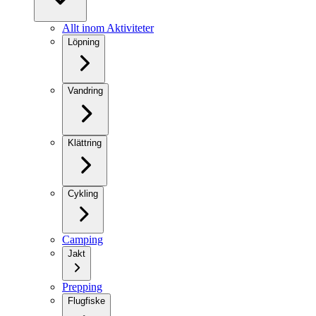
Allt inom Aktiviteter
Löpning
Vandring
Klättring
Cykling
Camping
Jakt
Prepping
Flugfiske