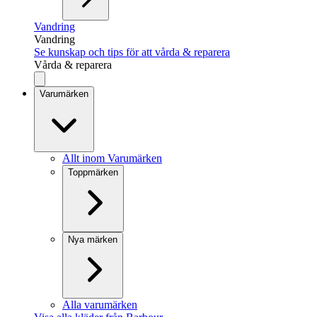
Vandring
Vandring
Se kunskap och tips för att vårda & reparera
Vårda & reparera
Varumärken
Allt inom Varumärken
Toppmärken
Nya märken
Alla varumärken