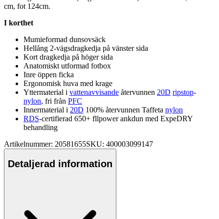
cm, fot 124cm.
I korthet
Mumieformad dunsovsäck
Hellång 2-vägsdragkedja på vänster sida
Kort dragkedja på höger sida
Anatomiskt utformad fotbox
Inre ö
pp
en ficka
Ergonomisk huva med krage
Yttermaterial i
vattenavvisande
återvunnen
20D
ripstop
-
nylon
, fri från
PFC
Innermaterial i
20D
100% återvunnen Taffeta
nylon
RDS
-certifierad 650+ fllpower ankdun med Ex
pe
DRY
behandling
Artikelnummer: 20581655
SKU: 400003099147
Detaljerad information