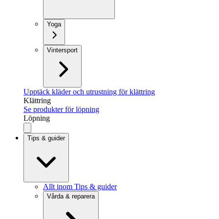
Yoga
Vintersport
Upptäck kläder och utrustning för klättring
Klättring
Se produkter för löpning
Löpning
Tips & guider
Allt inom Tips & guider
Vårda & reparera