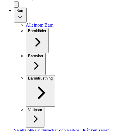
Barn
Allt inom Barn
Barnkläder
Barnskor
Barnutrustning
Vi tipsar
Se alla olika ryggsäckar och väskor i Kånken-serien