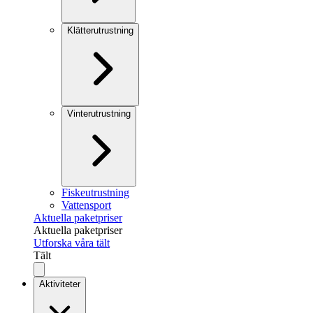
Klätterutrustning
Vinterutrustning
Fiskeutrustning
Vattensport
Aktuella paketpriser
Aktuella paketpriser
Utforska våra tält
Tält
Aktiviteter