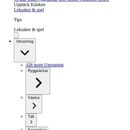
Upptäck Kånken
Leksaker & spel
Tips
Leksaker & spel
Utrustning
Allt inom Utrustning
Ryggsäckar
Väskor
Tält
Sovsäckar