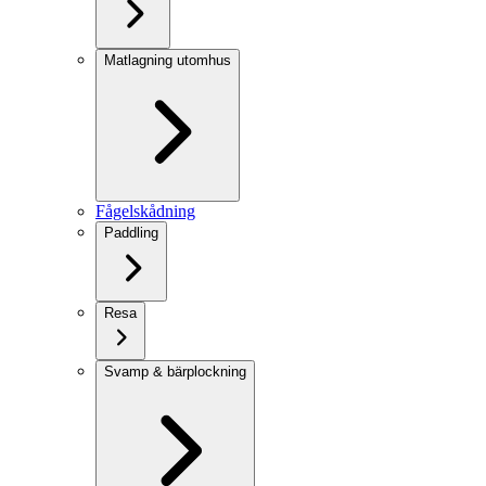
Matlagning utomhus
Fågelskådning
Paddling
Resa
Svamp & bärplockning