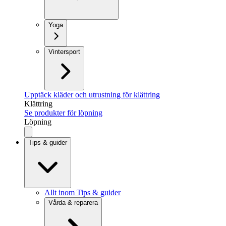
Yoga
Vintersport
Upptäck kläder och utrustning för klättring
Klättring
Se produkter för löpning
Löpning
Tips & guider
Allt inom Tips & guider
Vårda & reparera