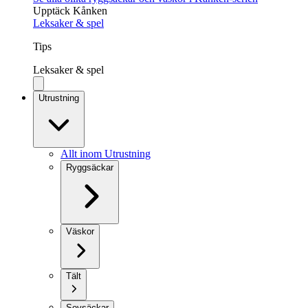
Upptäck Kånken
Leksaker & spel
Tips
Leksaker & spel
Utrustning
Allt inom Utrustning
Ryggsäckar
Väskor
Tält
Sovsäckar