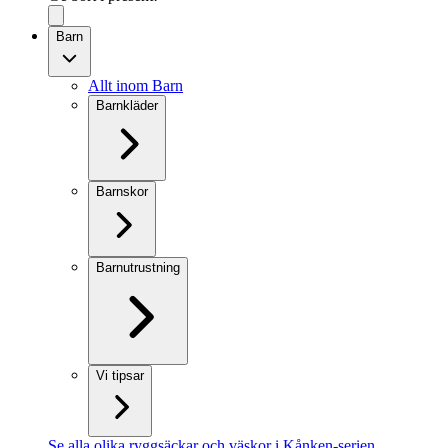
Barn
Allt inom Barn
Barnkläder
Barnskor
Barnutrustning
Vi tipsar
Se alla olika ryggsäckar och väskor i Kånken-serien