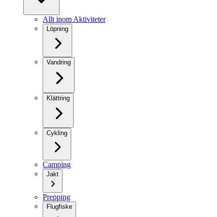
Allt inom Aktiviteter
Löpning
Vandring
Klättring
Cykling
Camping
Jakt
Prepping
Flugfiske