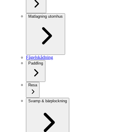
Matlagning utomhus
Fågelskådning
Paddling
Resa
Svamp & bärplockning