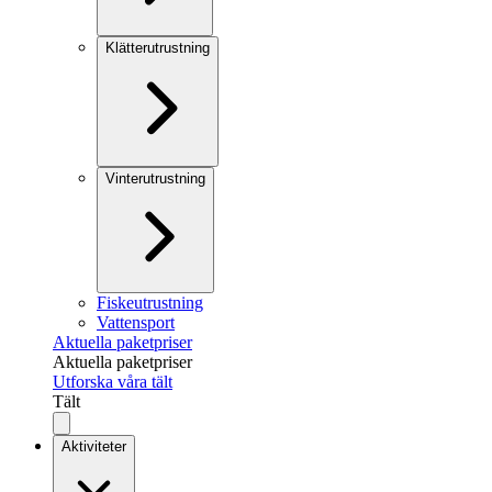
Klätterutrustning
Vinterutrustning
Fiskeutrustning
Vattensport
Aktuella paketpriser
Aktuella paketpriser
Utforska våra tält
Tält
Aktiviteter