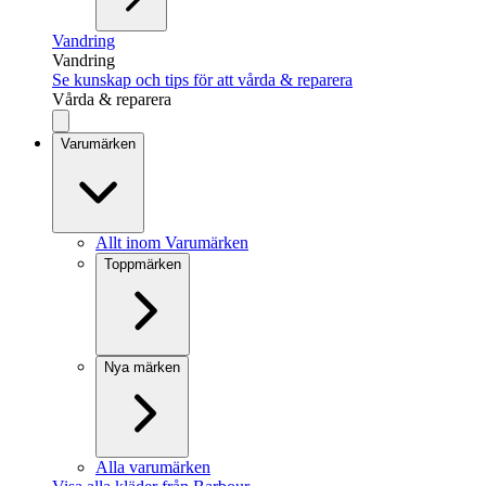
Vandring
Vandring
Se kunskap och tips för att vårda & reparera
Vårda & reparera
Varumärken
Allt inom Varumärken
Toppmärken
Nya märken
Alla varumärken