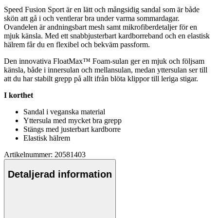
S
pe
ed Fusion Sport är en lätt och mångsidig sandal som är både
skön att gå i och ventlerar bra under varma sommardagar.
Ovandelen är andningsbart mesh samt mikrofiberdetaljer för en
mjuk känsla. Med ett snabbjusterbart kardborreband och en elastisk
hälrem får du en flexibel och bekväm
pa
ssform.
Den innovativa FloatMax™ Foam-sulan ger en mjuk och följsam
känsla, både i innersulan och mellansulan, medan yttersulan ser till
att du har stabilt gre
pp
på allt ifrån blöta kli
pp
or till leriga stigar.
I korthet
Sandal i veganska material
Yttersula med mycket bra gre
pp
Stängs med justerbart kardborre
Elastisk hälrem
Artikelnummer: 20581403
Detaljerad information