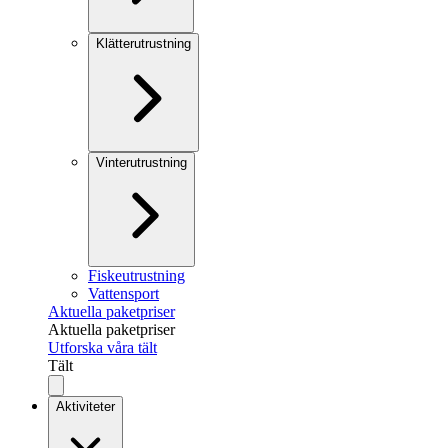
Klätterutrustning
Vinterutrustning
Fiskeutrustning
Vattensport
Aktuella paketpriser
Aktuella paketpriser
Utforska våra tält
Tält
Aktiviteter