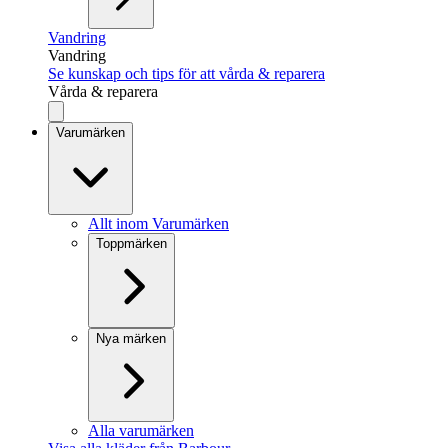
Vandring
Vandring
Se kunskap och tips för att vårda & reparera
Vårda & reparera
Varumärken
Allt inom Varumärken
Toppmärken
Nya märken
Alla varumärken