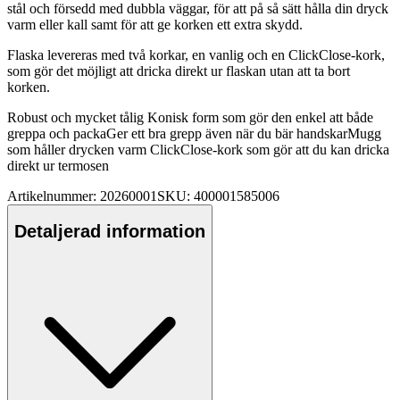
stål och försedd med dubbla väggar, för att på så sätt hålla din dryck
varm eller kall samt för att ge korken ett extra skydd.
Fla
ska levereras med två korkar, en vanlig och en ClickClose-kork,
som gör det möjligt att dricka direkt ur
fla
skan utan att ta bort
korken.
Robust och mycket tålig Konisk form som gör den enkel att både
gre
pp
a och
pa
ckaGer ett bra gre
pp
även när du bär handskarMugg
som håller drycken varm ClickClose-kork som gör att du kan dricka
direkt ur termosen
Artikelnummer: 20260001
SKU: 400001585006
Detaljerad information