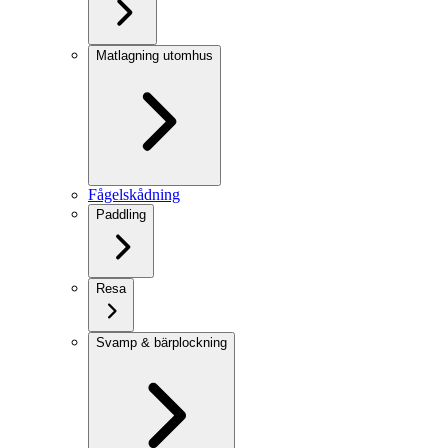
Matlagning utomhus
Fågelskådning
Paddling
Resa
Svamp & bärplockning