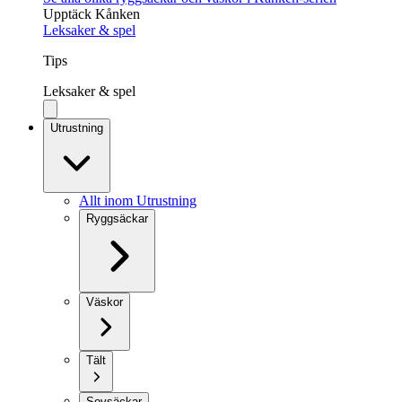
Upptäck Kånken
Leksaker & spel
Tips
Leksaker & spel
Utrustning
Allt inom Utrustning
Ryggsäckar
Väskor
Tält
Sovsäckar