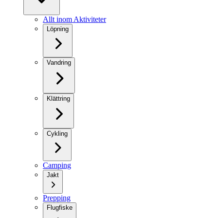
Allt inom Aktiviteter
Löpning
Vandring
Klättring
Cykling
Camping
Jakt
Prepping
Flugfiske