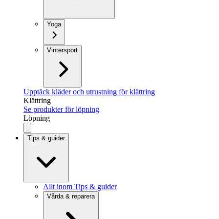
Yoga
Vintersport
Upptäck kläder och utrustning för klättring
Klättring
Se produkter för löpning
Löpning
Tips & guider
Allt inom Tips & guider
Vårda & reparera