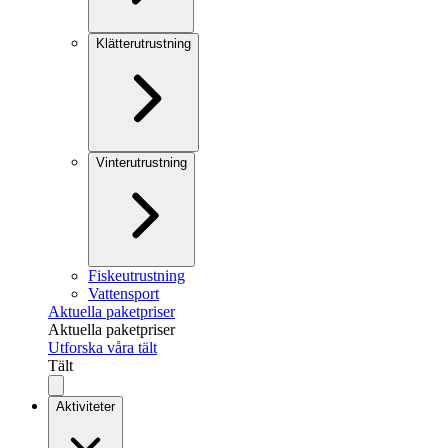
Klätterutrustning
Vinterutrustning
Fiskeutrustning
Vattensport
Aktuella paketpriser
Aktuella paketpriser
Utforska våra tält
Tält
Aktiviteter