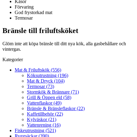
Kåsor
Förvaring
God frystorkad mat
Termosar
Bränsle till friluftsköket
Glöm inte att köpa bränsle till ditt nya kök, alla gasbehållare och
vintergas.
Kategorier
Mat & Friluftskök (556)
Köksutrustning (196)
Mat & Dryck (104)
Termosar (73)
Stormkök & Brännare (71)
Grill & Öppen eld (58)
Vattenflaskor (49)
Bränsle & Bränsleflaskor (22)
Kaffetillbehör (22)
Kylväskor (21)
Vattenrening (16)
Fiskeutrustning (521)
Ryggsäckar (390)