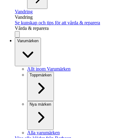
Vandring
Vandring
Se kunskap och tips för att vårda & reparera
Vårda & reparera
Varumärken
Allt inom Varumärken
Toppmärken
Nya märken
Alla varumärken