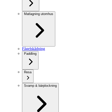
Matlagning utomhus
Fågelskådning
Paddling
Resa
Svamp & bärplockning