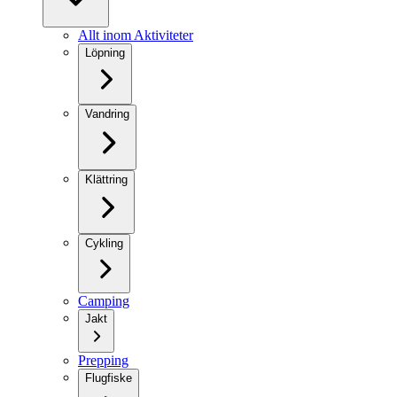
Allt inom Aktiviteter
Löpning
Vandring
Klättring
Cykling
Camping
Jakt
Prepping
Flugfiske