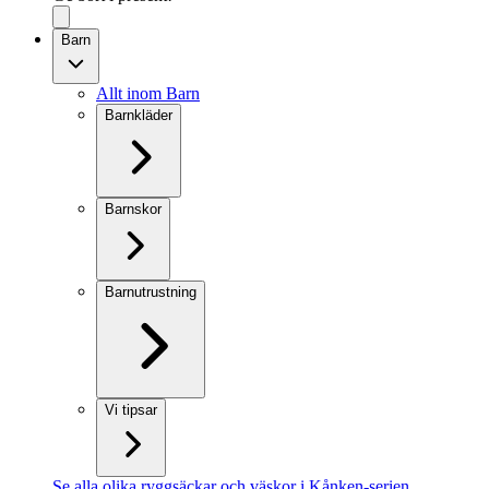
Barn
Allt inom Barn
Barnkläder
Barnskor
Barnutrustning
Vi tipsar
Se alla olika ryggsäckar och väskor i Kånken-serien