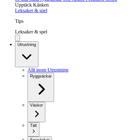
Upptäck Kånken
Leksaker & spel
Tips
Leksaker & spel
Utrustning
Allt inom Utrustning
Ryggsäckar
Väskor
Tält
Sovsäckar