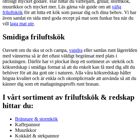
otroligt mycket godare. Här hittar du våffeljärn, grillar, stormkök,
muurikkor och mycket mer. Läs gärna vår guide om att
välja
friluftskök
för att hitta ett kök som passar dig och dina behov. Vi har
även samlat en sida med goda recept på mat som funkar bra när du
vill
laga mat ute
.
Smidiga friluftskök
Oavsett om du ska ut och campa,
vandra
eller samlas runt lägerelden
med vännerna så är det oftast väldigt begränsat med plats i
packningen. Därför har vi plockat ihop ett sortiment av utekök och
köksredskap i smidiga format så att du enkelt kan få med dig allt du
behöver för att äta gott ute i naturen. Alla våra köksredskap håller
högsta kvalitet och är enkla och okomplicerade att använda så att du
känner dig som ett matlagningsproffs runt brasan.
I vårt sortiment av friluftskök & redskap
hittar du:
Brännare & stormkök
Kaffepannor
Muurikkor
Kokkärl & stekpannor