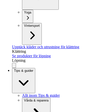
Yoga
Vintersport
Upptäck kläder och utrustning för klättring
Klättring
Se produkter för löpning
Löpning
Tips & guider
Allt inom Tips & guider
Vårda & reparera