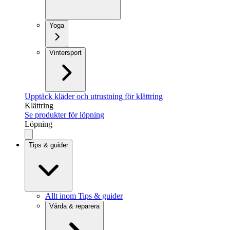
Yoga
Vintersport
Upptäck kläder och utrustning för klättring
Klättring
Se produkter för löpning
Löpning
Tips & guider
Allt inom Tips & guider
Vårda & reparera