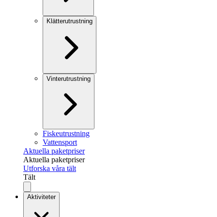
Klätterutrustning
Vinterutrustning
Fiskeutrustning
Vattensport
Aktuella paketpriser
Aktuella paketpriser
Utforska våra tält
Tält
Aktiviteter