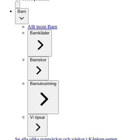
Barn
Allt inom Barn
Barnkläder
Barnskor
Barnutrustning
Vi tipsar
Se alla olika ryggsäckar och väskor i Kånken-serien