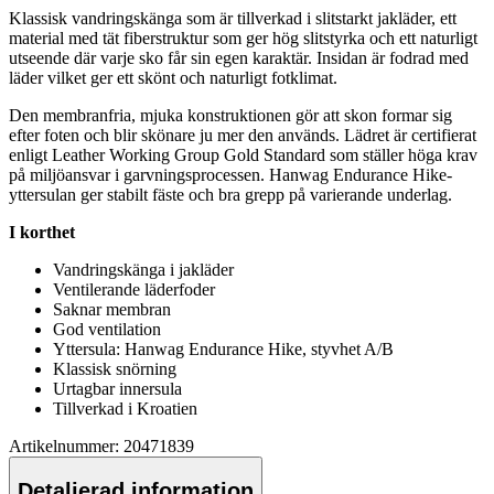
Klassisk vandringskänga som är tillverkad i slitstarkt jakläder, ett
material med tät fiberstruktur som ger hög slitstyrka och ett naturligt
utseende där varje sko får sin egen karaktär. Insidan är fodrad med
läder vilket ger ett skönt och naturligt fotklimat.
Den membranfria, mjuka konstruktionen gör att skon formar sig
efter foten och blir skönare ju mer den används. Lädret är certifierat
enligt Leather Working Group Gold Standard som ställer höga krav
på miljöansvar i garvningsprocessen. Hanwag Endurance Hike-
yttersulan ger stabilt fäste och bra gre
pp
på varierande underlag.
I korthet
Vandringskänga i jakläder
Ventilerande läderfoder
Saknar membran
God ventilation
Yttersula: Hanwag Endurance Hike, styvhet A/B
Klassisk snörning
Urtagbar innersula
Tillverkad i Kroatien
Artikelnummer: 20471839
Detaljerad information