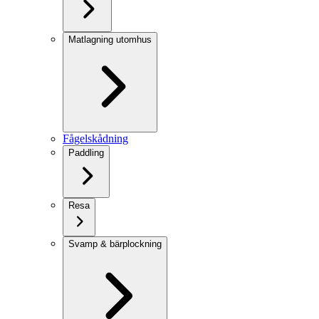
Matlagning utomhus
Fågelskådning
Paddling
Resa
Svamp & bärplockning