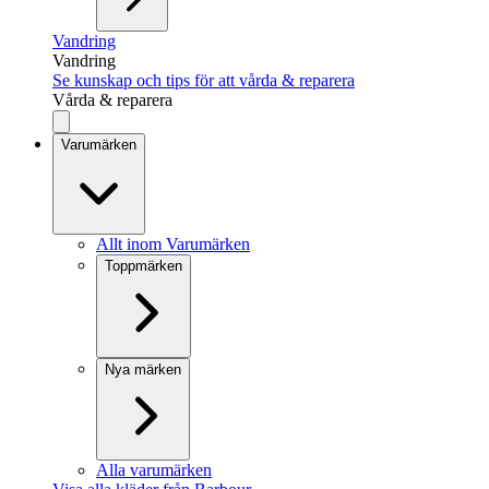
Vandring
Vandring
Se kunskap och tips för att vårda & reparera
Vårda & reparera
Varumärken
Allt inom Varumärken
Toppmärken
Nya märken
Alla varumärken