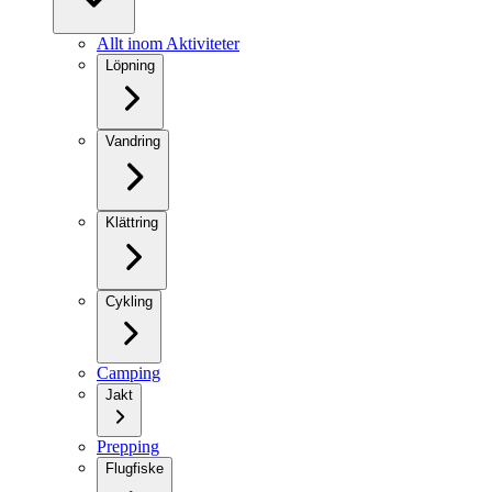
Allt inom Aktiviteter
Löpning
Vandring
Klättring
Cykling
Camping
Jakt
Prepping
Flugfiske