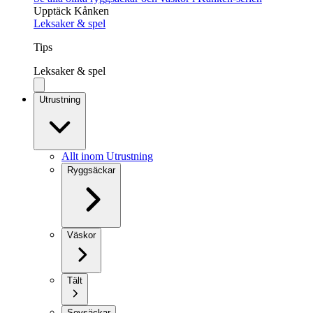
Upptäck Kånken
Leksaker & spel
Tips
Leksaker & spel
Utrustning
Allt inom Utrustning
Ryggsäckar
Väskor
Tält
Sovsäckar