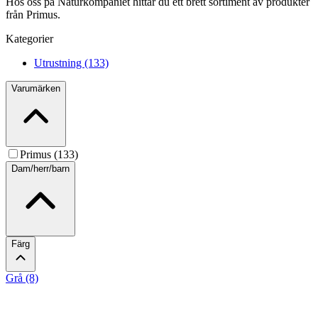
Hos oss på Naturkompaniet hittar du ett brett sortiment av produkter
från Primus.
Kategorier
Utrustning (133)
Varumärken
Primus (133)
Dam/herr/barn
Färg
Grå (8)