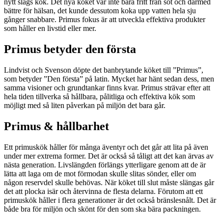
nytt slags kök. Det nya köket var inte bara fritt från sot och därmed
bättre för hälsan, det kunde dessutom koka upp vatten hela sju
gånger snabbare. Primus fokus är att utveckla effektiva produkter
som håller en livstid eller mer.
Primus betyder den första
Lindvist och Svenson döpte det banbrytande köket till ”Primus”,
som betyder ”Den första” på latin. Mycket har hänt sedan dess, men
samma visioner och grundtankar finns kvar. Primus strävar efter att
hela tiden tillverka så hållbara, pålitliga och effektiva kök som
möjligt med så liten påverkan på miljön det bara går.
Primus & hållbarhet
Ett primuskök håller för många äventyr och det går att lita på även
under mer extrema former. Det är också så tåligt att det kan ärvas av
nästa generation. Livslängden förlängs ytterligare genom att de är
lätta att laga om de mot förmodan skulle slitas sönder, eller om
någon reservdel skulle behövas. När köket till slut måste slängas går
det att plocka isär och återvinna de flesta delarna. Förutom att ett
primuskök håller i flera generationer är det också bränslesnålt. Det är
både bra för miljön och skönt för den som ska bära packningen.