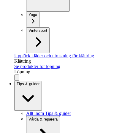
Yoga
Vintersport
Upptäck kläder och utrustning för klättring
Klättring
Se produkter för löpning
Löpning
Tips & guider
Allt inom Tips & guider
Vårda & reparera