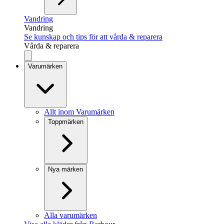
Vandring
Vandring
Se kunskap och tips för att vårda & reparera
Vårda & reparera
Varumärken
Allt inom Varumärken
Toppmärken
Nya märken
Alla varumärken