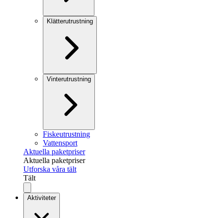
Klätterutrustning
Vinterutrustning
Fiskeutrustning
Vattensport
Aktuella paketpriser
Aktuella paketpriser
Utforska våra tält
Tält
Aktiviteter