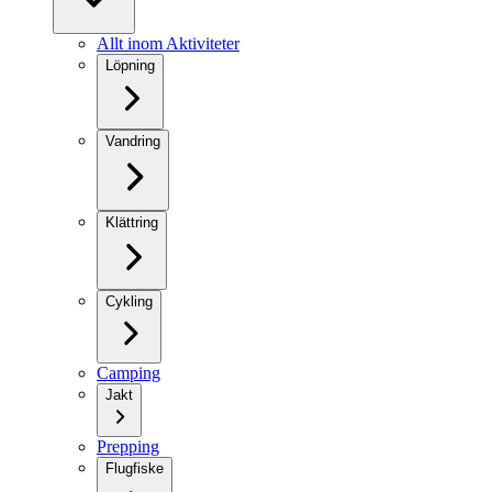
Allt inom Aktiviteter
Löpning
Vandring
Klättring
Cykling
Camping
Jakt
Prepping
Flugfiske