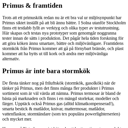
Primus & framtiden
Trots att ett primuskök redan nu är ett bra val ur miljösynpunkt har
Primus siktet inställt på att bli ännu bättre. I Solna utanför Stockholm
finns ett testlabb fyllt av verktyg och olika typer av testutrustning.
Här skapas och testas nya prototyper som genomgår noggranna
tester innan de sätts i produktion. Det pågår hela tiden forskning för
att göra köken ännu smartare, bättre och miljövänligare. Framtidens
stormkök från Primus kommer att gå på förnybart bränsle, och plast
kommer att ha bytts ut till kork och andra mer miljövänliga
alternativ.
Primus är inte bara stormkök
De flesta tänker nog på friluftskök (stormkök, gasolkök) när de
tänker på Primus, men det finns många fler produkter i Primus
sortiment som är väl värda att nämna. Primus termosar är bland de
bästa på marknaden och finns i en mängd storlekar, modeller och
färger. Upptäck också Primus gas (alltid klimatkompenserad!),
smarta bestick & matlådor, knivar, mattermosar, matlådor,
vattenflaskor, stormtändare (som tex populära powerlighterserien)
och mycket mer.