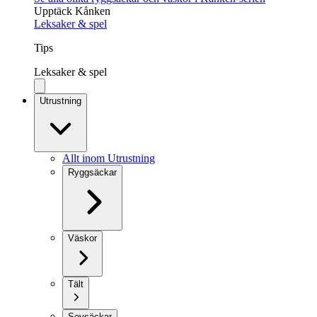
Upptäck Kånken
Leksaker & spel
Tips
Leksaker & spel
Utrustning
Allt inom Utrustning
Ryggsäckar
Väskor
Tält
Sovsäckar