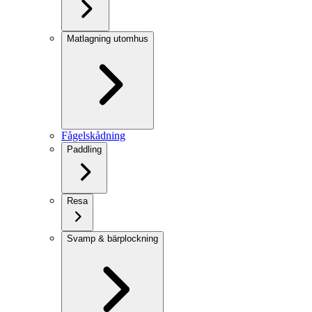
Matlagning utomhus
Fågelskådning
Paddling
Resa
Svamp & bärplockning