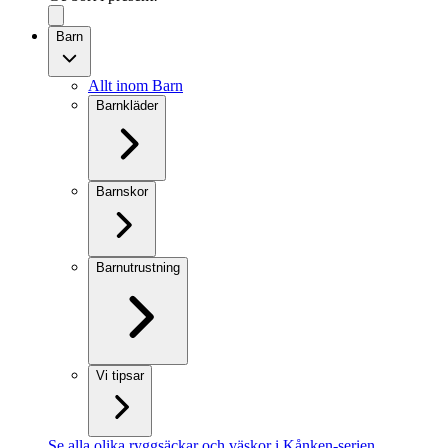
Barn
Allt inom Barn
Barnkläder
Barnskor
Barnutrustning
Vi tipsar
Se alla olika ryggsäckar och väskor i Kånken-serien