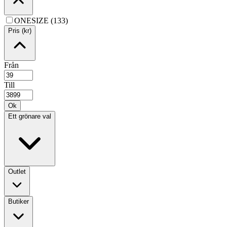
ONESIZE (133)
Pris (kr)
Från
Till
Ok
Ett grönare val
Outlet
Butiker