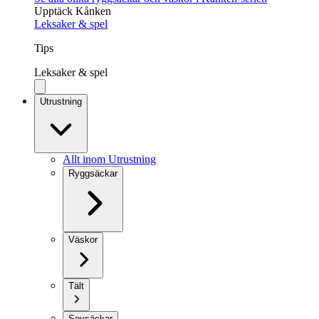
Upptäck Kånken
Leksaker & spel
Tips
Leksaker & spel
Utrustning
Allt inom Utrustning
Ryggsäckar
Väskor
Tält
Sovsäckar