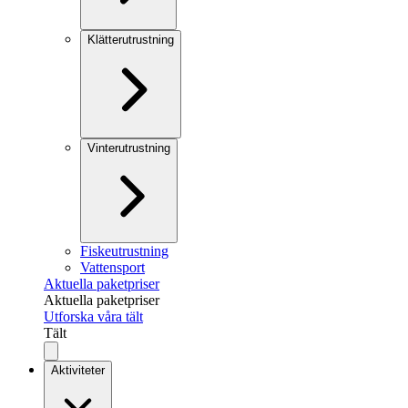
Klätterutrustning
Vinterutrustning
Fiskeutrustning
Vattensport
Aktuella paketpriser
Aktuella paketpriser
Utforska våra tält
Tält
Aktiviteter