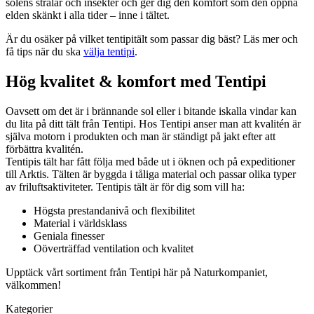
solens strålar och insekter och ger dig den komfort som den öppna
elden skänkt i alla tider – inne i tältet.
Är du osäker på vilket tentipitält som passar dig bäst? Läs mer och
få tips när du ska
välja tentipi
.
Hög kvalitet & komfort med Tentipi
Oavsett om det är i brännande sol eller i bitande iskalla vindar kan
du lita på ditt tält från Tentipi. Hos Tentipi anser man att kvalitén är
själva motorn i produkten och man är ständigt på jakt efter att
förbättra kvalitén.
Tentipis tält har fått följa med både ut i öknen och på expeditioner
till Arktis. Tälten är byggda i tåliga material och passar olika typer
av friluftsaktiviteter. Tentipis tält är för dig som vill ha:
Högsta prestandanivå och flexibilitet
Material i världsklass
Geniala finesser
Oöverträffad ventilation och kvalitet
Upptäck vårt sortiment från Tentipi här på Naturkompaniet,
välkommen!
Kategorier