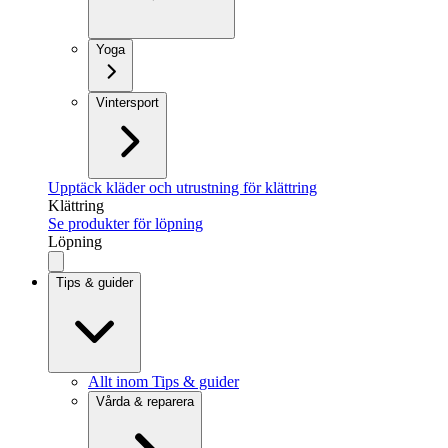
Yoga
Vintersport
Upptäck kläder och utrustning för klättring
Klättring
Se produkter för löpning
Löpning
Tips & guider
Allt inom Tips & guider
Vårda & reparera