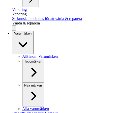
Vandring
Vandring
Se kunskap och tips för att vårda & reparera
Vårda & reparera
Varumärken
Allt inom Varumärken
Toppmärken
Nya märken
Alla varumärken