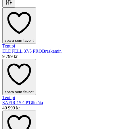
spara som favorit
Tentipi
ELDFELL 37/5 PRO
Braskamin
9 799 kr
spara som favorit
Tentipi
SAFIR 15 CP
Tältkåta
40 999 kr