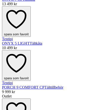
13 499 kr
spara som favorit
Tentipi
ONYX 5 LIGHT
Tältkåta
10 499 kr
spara som favorit
Tentipi
PORCH 9 COMFORT CP
Tälttillbehör
9 999 kr
Outlet