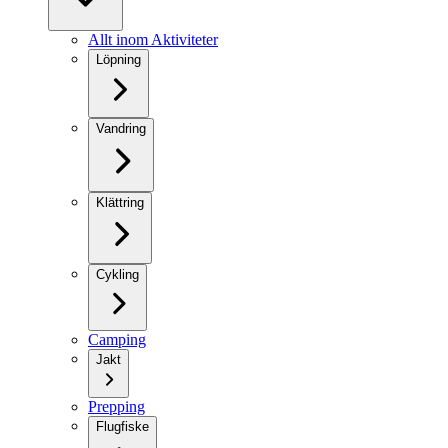
Allt inom Aktiviteter
Löpning
Vandring
Klättring
Cykling
Camping
Jakt
Prepping
Flugfiske