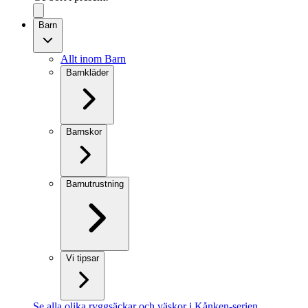
Barn
Allt inom Barn
Barnkläder
Barnskor
Barnutrustning
Vi tipsar
Se alla olika ryggsäckar och väskor i Kånken-serien