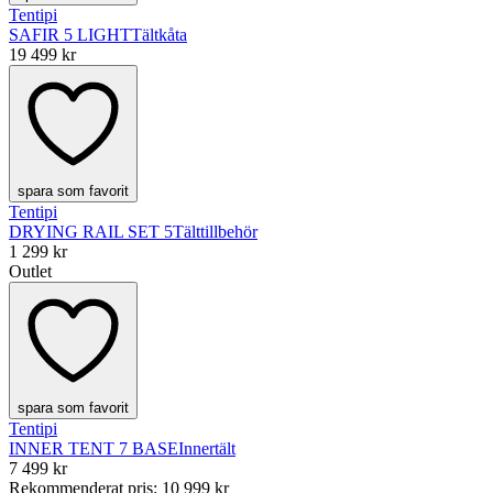
Tentipi
SAFIR 5 LIGHT
Tältkåta
19 499 kr
spara som favorit
Tentipi
DRYING RAIL SET 5
Tälttillbehör
1 299 kr
Outlet
spara som favorit
Tentipi
INNER TENT 7 BASE
Innertält
7 499 kr
Rekommenderat pris
:
10 999 kr