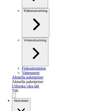
Klätterutrustning
Vinterutrustning
Fiskeutrustning
Vattensport
Aktuella paketpriser
Aktuella paketpriser
Utforska våra tält
Tält
Aktiviteter