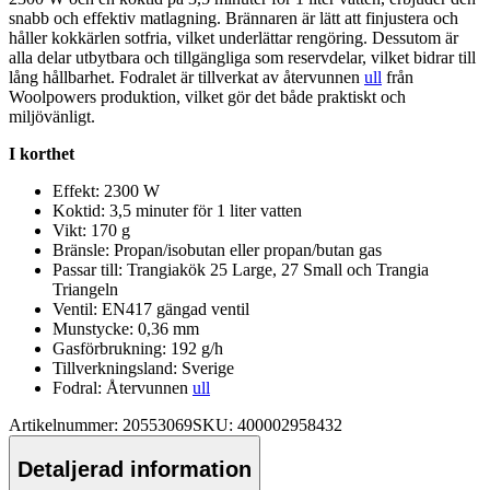
snabb och effektiv matlagning. Brännaren är lätt att finjustera och
håller kokkärlen sotfria, vilket underlättar rengöring. Dessutom är
alla delar utbytbara och tillgängliga som reservdelar, vilket bidrar till
lång hållbarhet. Fodralet är tillverkat av återvunnen
ull
från
Woolpowers produktion, vilket gör det både praktiskt och
miljövänligt.
I korthet
Effekt: 2300 W
Koktid: 3,5 minuter för 1 liter vatten
Vikt: 170 g
Bränsle: Pro
pa
n/isobutan eller pro
pa
n/butan gas
Pa
ssar till: Trangiakök 25 Large, 27 Small och Trangia
Triangeln
Ventil: EN417 gängad ventil
Munstycke: 0,36 mm
Gasförbrukning: 192 g/h
Tillverkningsland: Sverige
Fodral: Återvunnen
ull
Artikelnummer: 20553069
SKU: 400002958432
Detaljerad information