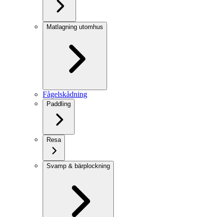
Matlagning utomhus
Fågelskådning
Paddling
Resa
Svamp & bärplockning