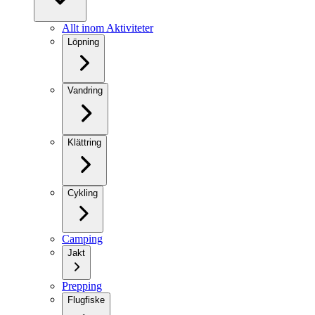
Allt inom Aktiviteter
Löpning
Vandring
Klättring
Cykling
Camping
Jakt
Prepping
Flugfiske