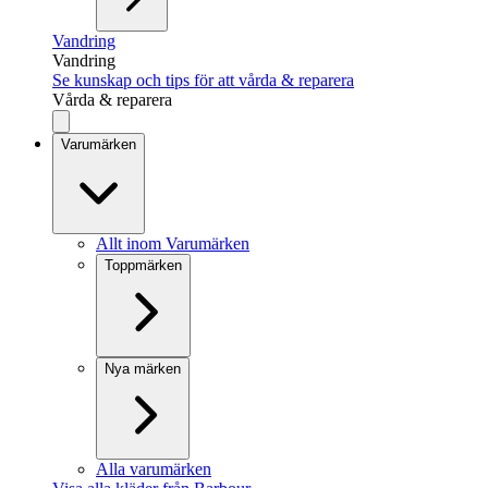
Vandring
Vandring
Se kunskap och tips för att vårda & reparera
Vårda & reparera
Varumärken
Allt inom Varumärken
Toppmärken
Nya märken
Alla varumärken