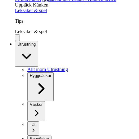
Upptäck Kånken
Leksaker & spel
Tips
Leksaker & spel
Utrustning
Allt inom Utrustning
Ryggsäckar
Väskor
Tält
Sovsäckar