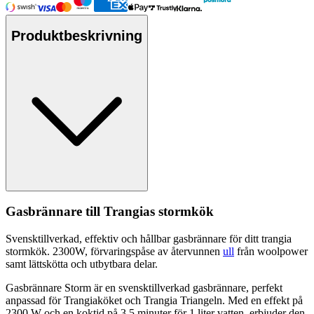
Produktbeskrivning
Gasbrännare till Trangias stormkök
Svensktillverkad, effektiv och hållbar gasbrännare för ditt trangia
stormkök. 2300W, förvaringspåse av återvunnen
ull
från woolpower
samt lättskötta och utbytbara delar.
Gasbrännare Storm är en svensktillverkad gasbrännare,
pe
rfekt
an
pa
ssad för Trangiaköket och Trangia Triangeln. Med en effekt på
2300 W och en koktid på 3,5 minuter för 1 liter vatten, erbjuder den