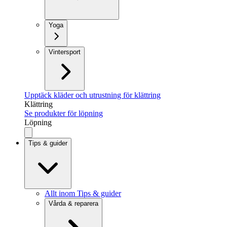
Yoga
Vintersport
Upptäck kläder och utrustning för klättring
Klättring
Se produkter för löpning
Löpning
Tips & guider
Allt inom Tips & guider
Vårda & reparera