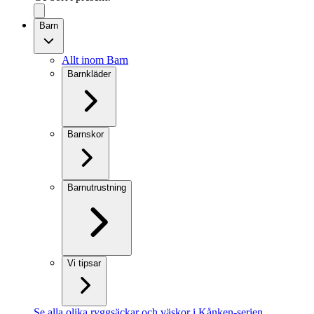
Barn
Allt inom Barn
Barnkläder
Barnskor
Barnutrustning
Vi tipsar
Se alla olika ryggsäckar och väskor i Kånken-serien